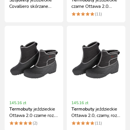
Sztyblety
jeździeckie
Termobuty
jeździeckie
Covalliero skórzane
czarne Ottawa 2.0
czarny 43
Covalliero, roz. 36
(
11
)
145.16
zł
145.16
zł
Termobuty
jeździeckie
Termobuty
jeździeckie
Ottawa 2.0 czarne roz.
Ottawa 2.0, czarny, roz.
37 Covalliero
38
(
2
)
(
11
)