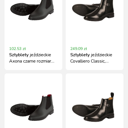
102.53
zł
249.09
zł
Sztyblety
jeździeckie
Sztyblety
jeździeckie
Axona czarne rozmiar
Covalliero Classic,
39 Covalliero
skórzane, czarne