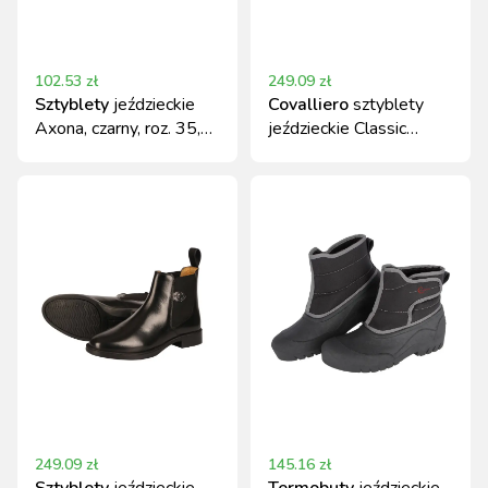
102.53
zł
249.09
zł
Sztyblety
jeździeckie
Covalliero
sztyblety
Axona, czarny, roz. 35,
jeździeckie Classic
Covalliero
skórzane czarny
249.09
zł
145.16
zł