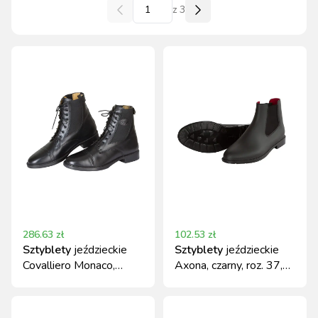
z
3
286.63
zł
102.53
zł
Sztyblety
jeździeckie
Sztyblety
jeździeckie
Covalliero Monaco,
Axona, czarny, roz. 37,
skórzane, czarne
Covalliero