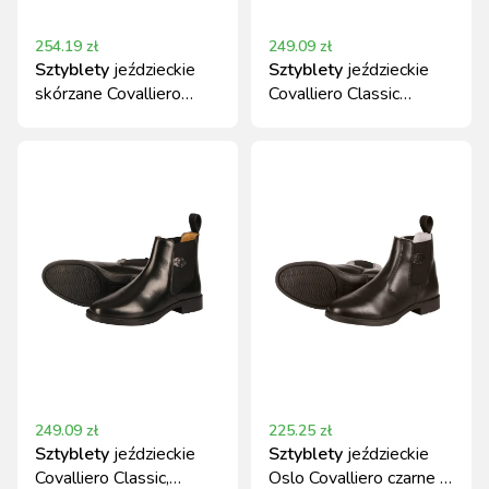
254.19
zł
249.09
zł
Sztyblety
jeździeckie
Sztyblety
jeździeckie
skórzane Covalliero
Covalliero Classic
Monaco czarne
skórzane czarne r. 45
249.09
zł
225.25
zł
Sztyblety
jeździeckie
Sztyblety
jeździeckie
Covalliero Classic,
Oslo Covalliero czarne r.