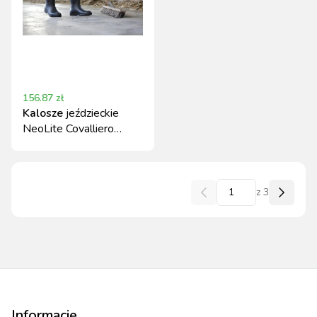
156.87
zł
Kalosze
jeździeckie
NeoLite Covalliero
czarne roz. 36
z
3
Informacje