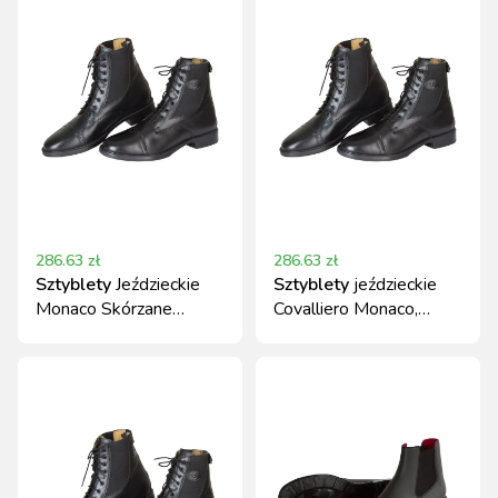
286.63
zł
286.63
zł
Sztyblety
Jeździeckie
Sztyblety
jeździeckie
Monaco Skórzane
Covalliero Monaco,
Czarne Covalliero
skórzane, czarne, rozmiar
35