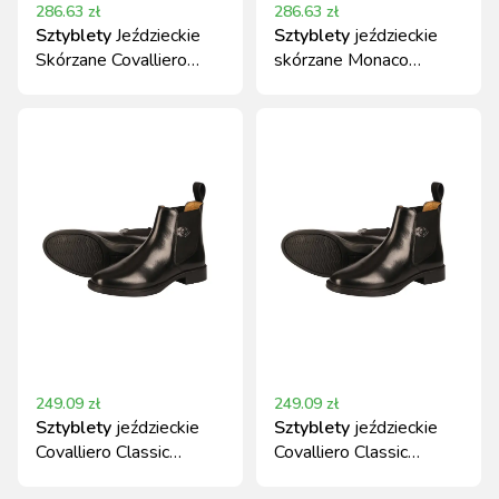
286.63
zł
286.63
zł
Sztyblety
Jeździeckie
Sztyblety
jeździeckie
Skórzane Covalliero
skórzane Monaco
Monaco Czarne
Covalliero czarne
249.09
zł
249.09
zł
Sztyblety
jeździeckie
Sztyblety
jeździeckie
Covalliero Classic
Covalliero Classic
skórzane, czarne r. 36
skórzane czarne roz. 35