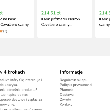
zł
214.51
zł
214.
ec
na kask
Kask
jeździecki Nerron
Kask
 Covalliero czarny
Covalliero czarny
czarn
regulowany 55-59 cm
(
2
)
w 4 krokach
Informacje
odukt, który Cię interesuje i
Regulamin sklepu
do koszyka.
Polityka prywatności
ania odnośnie produktu?
Płatność
lub napisz do nas.
Dostawa
sposób dostawy i zapłać za
Zwroty
mówienie.
Kontakt
zybciej wyślemy zamówienie