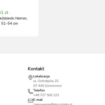
51
zł
jeździecki Nerron,
y, 51-54 cm
Kontakt
Lokalizacja
ul. Ostrołęcka 25
07-440 Goworowo
Telefon
+48 727 500 123
E-mail
zamowienia@abcrolnika.pl