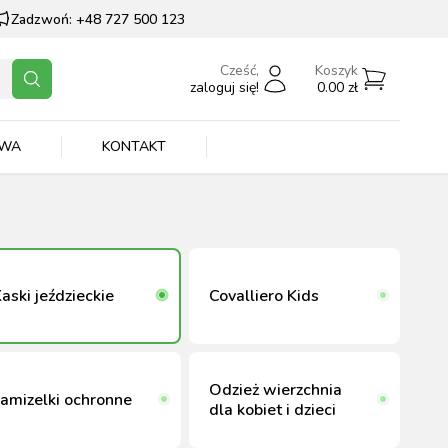
Zadzwoń:
+48 727 500 123
Cześć,
Koszyk
zaloguj się!
0.00
zł
Zaloguj się
AWA
KONTAKT
Nie masz konta?
Załóż konto
PRZEJDŹ DO KATEGORII
PRZEJDŹ DO KATEGORII
PRZEJDŹ DO KATEGORII
PRZEJDŹ DO KATEGORII
PRZEJDŹ DO KATEGORII
PRZEJDŹ DO KATEGORII
aski jeździeckie
Covalliero Kids
Odzież wierzchnia
amizelki ochronne
dla kobiet i dzieci
,
DONICZKI I OSŁONKI
WYPOSAŻENIE
GRYZOŃ
KRÓLIKI
OWCE
NARZĘDZIA RĘCZNE
AKCESORIA DO
WYPOSAŻENIE
AKCESORIA
GOŁĘBIE
KRÓLIKI
WIDŁY, ŁOPATY
STAJNI
SPRZĄTANIA
JEŹDŹCA
Pokaż