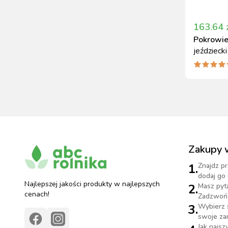
163.64
Pokrowi
jeździecki
Zakupy 
1.
Znajdz pr
dodaj go 
Najlepszej jakości produkty w najlepszych
2.
Masz pyt
cenach!
Zadzwoń 
3.
Wybierz 
swoje za
Jak najs