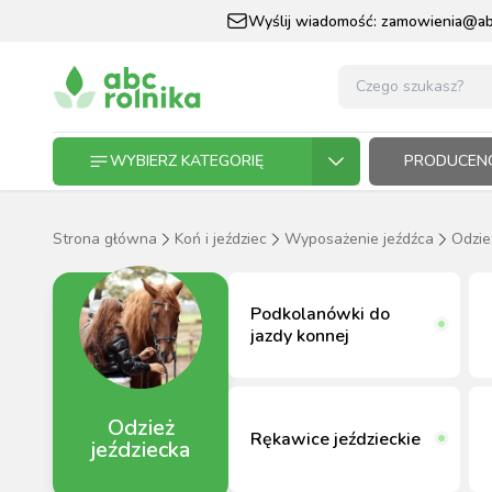
Wyślij wiadomość:
zamowienia@abc
WYBIERZ KATEGORIĘ
PRODUCENC
Strona główna
Koń i jeździec
Wyposażenie jeźdźca
Odzie
GOSPODARSTWO ROLNE
GOSP
ZWIE
KOŃ I
OGRO
HODO
PASZ
Podkolanówki do
ZWIERZĘTA DOMOWE
jazdy konnej
KOŃ I JEŹDZIEC
Odzież
OGRODNICTWO
Rękawice jeździeckie
jeździecka
N
RĘKAWI
AP