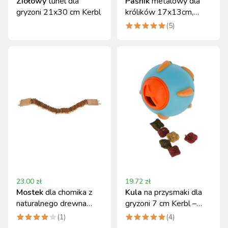
Ziołowy
tunel dla
Paśnik
metalowy dla
gryzoni 21x30 cm Kerbl
królików 17x13cm,
Kerbl
(
5
)
23.00
zł
19.72
zł
Mostek
dla chomika z
Kula
na przysmaki dla
naturalnego drewna
gryzoni 7 cm Kerbl –
57x7 cm Kerbl
regulowany otwór
(
1
)
(
4
)