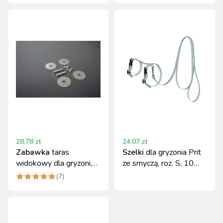
28.78
zł
24.07
zł
Zabawka
taras
Szelki
dla gryzonia Prit
widokowy dla gryzoni,
ze smyczą, roz. S, 10
30 x 20 cm, Kerbl
mm x 120 cm, Kerbl
(
7
)