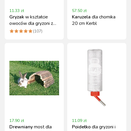
11.33
zł
57.50
zł
Gryzak
w kształcie
Karuzela
dla chomika
owoców dla gryzoni z
20 cm Kerbl
litego drewna Kerbl
(
107
)
17.90
zł
11.09
zł
Drewniany
most dla
Poidełko
dla gryzoni i