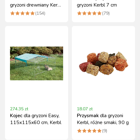
gryzoni drewniany Kerbl
gryzoni Kerbl 7 cm
25x17x20 cm
(
154
)
(
79
)
274.35
zł
18.07
zł
Kojec
dla gryzoni Easy,
Przysmak
dla gryzoni
115x115x60 cm, Kerbl
Kerbl, różne smaki, 90 g
(
9
)