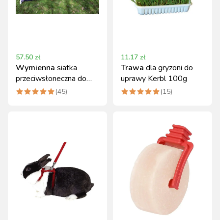
57.50
zł
11.17
zł
Wymienna
siatka
Trawa
dla gryzoni do
przeciwsłoneczna do
uprawy Kerbl 100g
wybiegu Kerbl
(
45
)
(
15
)