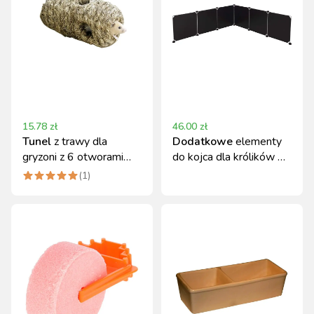
15.78
zł
46.00
zł
Tunel
z trawy dla
Dodatkowe
elementy
gryzoni z 6 otworami
do kojca dla królików 6
Kerbl 18x10x10 cm
szt Kerbl plastikowe
(
1
)