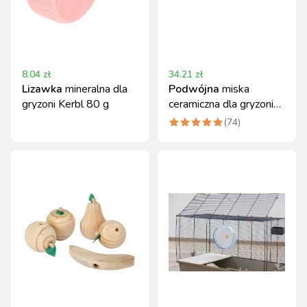
8.04
zł
34.21
zł
Lizawka
mineralna dla
Podwójna
miska
gryzoni Kerbl 80 g
ceramiczna dla gryzoni
350+450 ml Kerbl
(
74
)