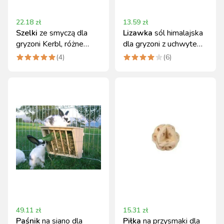
22.18
zł
13.59
zł
Szelki
ze smyczą dla
Lizawka
sól himalajska
gryzoni Kerbl, różne
dla gryzoni z uchwytem
kolory
80g Kerbl
(
4
)
(
6
)
49.11
zł
15.31
zł
Paśnik
na siano dla
Piłka
na przysmaki dla