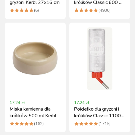
gryzoni Kerbl 27x16 cm
królików Classic 600 ml
Kerbl
(
6
)
(
4930
)
17.24
zł
17.24
zł
Miska
kamienna dla
Poidełko
dla gryzoni i
królików 500 ml Kerbl
królików Classic 1100
ml Kerbl
(
162
)
(
1715
)