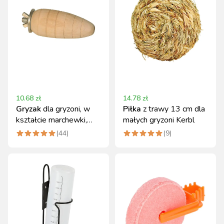
10.68
zł
14.78
zł
Gryzak
dla gryzoni, w
Piłka
z trawy 13 cm dla
kształcie marchewki,
małych gryzoni Kerbl
drewniany 9 cm, Kerbl
(
44
)
(
9
)