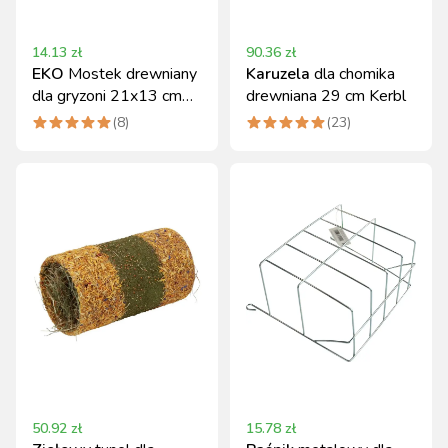
14.13
zł
90.36
zł
EKO
Mostek drewniany
Karuzela
dla chomika
dla gryzoni 21x13 cm
drewniana 29 cm Kerbl
Kerbl
(
8
)
(
23
)
50.92
zł
15.78
zł