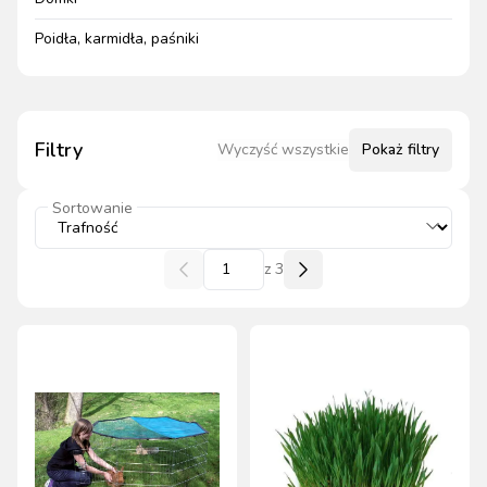
Poidła, karmidła, paśniki
Filtry
Wyczyść wszystkie
Pokaż
filtry
Sortowanie
z
3