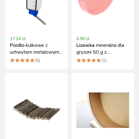
17.24
zł
6.90
zł
Poidło
kulkowe z
Lizawka
mineralna dla
uchwytem metalowym
gryzoni 50 g z
dla małych zwierząt
uchwytem Kerbl
(
6
)
(
1
)
250ml Kerbl