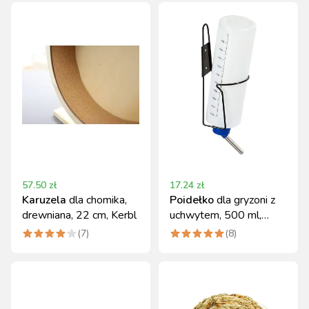
57.50
zł
17.24
zł
Karuzela
dla chomika,
Poidełko
dla gryzoni z
drewniana, 22 cm, Kerbl
uchwytem, 500 ml,
Kerbl
(
7
)
(
8
)