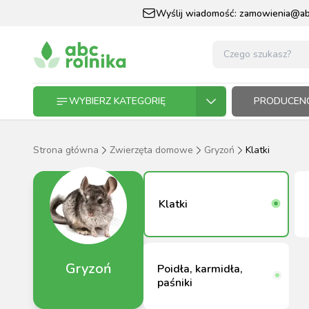
Wyślij wiadomość:
zamowienia@abc
WYBIERZ KATEGORIĘ
PRODUCENC
Strona główna
Zwierzęta domowe
Gryzoń
Klatki
GOSPODARSTWO ROLNE
GOSP
ZWIE
KOŃ I
OGRO
HODO
PASZ
ZWIERZĘTA DOMOWE
Klatki
KOŃ I JEŹDZIEC
Gryzoń
Poidła, karmidła,
OGRODNICTWO
paśniki
N
RĘKAWI
AP