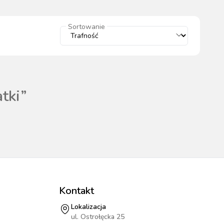
wszystkie
Sortowanie
WYPOSAŻENIE
OGRODZENIA
ZWALCZANIE
PADOK
ELEKTRYCZNE
BOXU
SZKODNIKÓW
tki
”
WYPRZEDAŻ
KATALOGU 2024
Kontakt
Lokalizacja
ul. Ostrołęcka 25