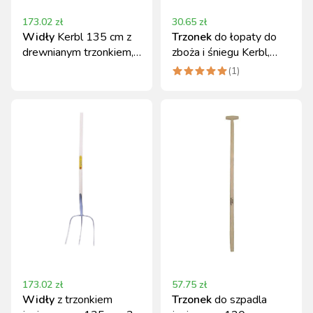
173.02
zł
30.65
zł
Widły
Kerbl 135 cm z
Trzonek
do łopaty do
drewnianym trzonkiem,
zboża i śniegu Kerbl,
3 zęby
profilowany, 129 cm
(
1
)
173.02
zł
57.75
zł
Widły
z trzonkiem
Trzonek
do szpadla