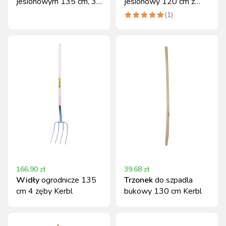
jesionowym 135 cm, 3
jesionowy 120 cm z
zęby, Kerbl
uchwytem T Kerbl
(
1
)
166.90
zł
39.68
zł
Widły
ogrodnicze 135
Trzonek
do szpadla
cm 4 zęby Kerbl
bukowy 130 cm Kerbl