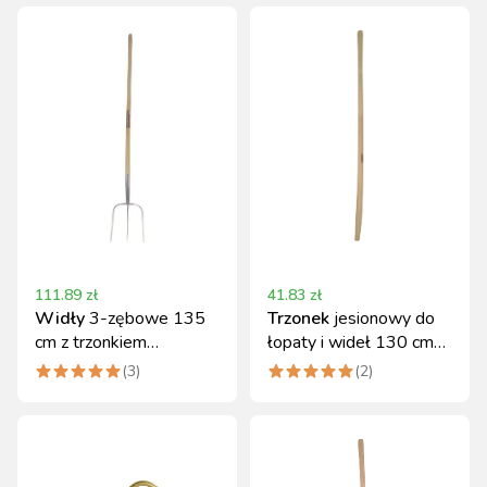
111.89
zł
41.83
zł
Widły
3-zębowe 135
Trzonek
jesionowy do
cm z trzonkiem
łopaty i wideł 130 cm
jesionowym
Kerbl
(
3
)
(
2
)
woskowanym Kerbl