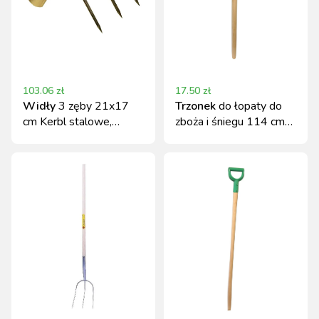
103.06
zł
17.50
zł
Widły
3 zęby 21x17
Trzonek
do łopaty do
cm Kerbl stalowe,
zboża i śniegu 114 cm
hartowane
Kerbl drewniany