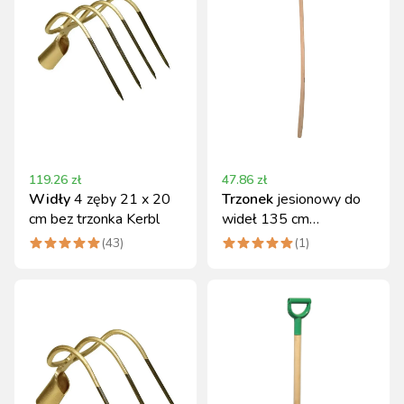
119.26
zł
47.86
zł
Widły
4 zęby 21 x 20
Trzonek
jesionowy do
cm bez trzonka Kerbl
wideł 135 cm
profilowany Kerbl
(
43
)
(
1
)