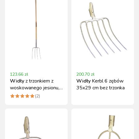
123.66
zł
200.70
zł
Widły
z trzonkiem z
Widły
Kerbl 6 zębów
woskowanego jesionu,
35x29 cm bez trzonka
4 zęby, 135 cm - Kerbl
(
2
)