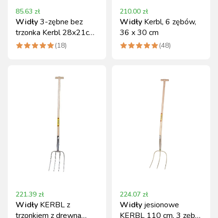
85.63
zł
210.00
zł
Widły
3-zębne bez
Widły
Kerbl, 6 zębów,
trzonka Kerbl 28x21cm
36 x 30 cm
stal hartowana
(
18
)
(
48
)
221.39
zł
224.07
zł
Widły
KERBL z
Widły
jesionowe
trzonkiem z drewna
KERBL 110 cm, 3 zęby,