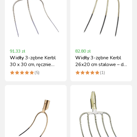
91.33
zł
82.80
zł
Widły
3-zębne Kerbl
Widły
3-zębne Kerbl
30 x 30 cm, ręcznie
26x20 cm stalowe – do
kute, bez trzonka
siana/obornika
(
5
)
(
1
)