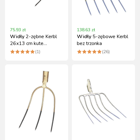
75.93
zł
138.63
zł
Widły
2-zębne Kerbl
Widły
5-zębowe Kerbl
26x13 cm kute
bez trzonka
hartowane bez trzonka
(
1
)
(
26
)