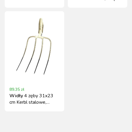
jesionowego, 4 zęby
28x25 cm
89.35
zł
Widły
4 zęby 31x23
cm Kerbl stalowe,
ręcznie kute