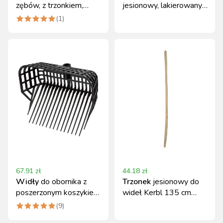
zębów, z trzonkiem,
jesionowy, lakierowany,
Kerbl
135 cm z okuciem Kerbl
(
1
)
67.91
zł
44.18
zł
Widły
do obornika z
Trzonek
jesionowy do
poszerzonym koszykiem
wideł Kerbl 135 cm
Kerbl 17 zębów
profilowany Ø 36 mm
(
9
)