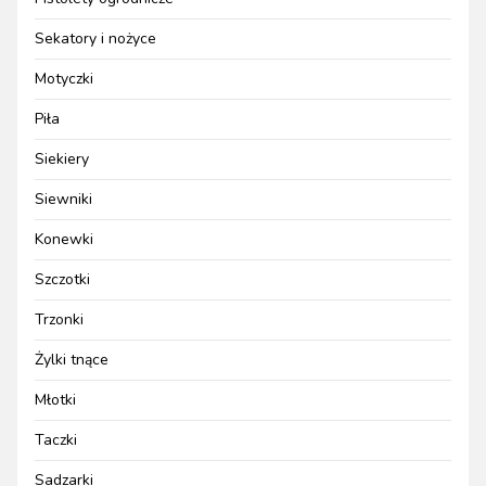
Sekatory i nożyce
Motyczki
Piła
Siekiery
Siewniki
Konewki
Szczotki
Trzonki
Żylki tnące
Młotki
Taczki
Sadzarki