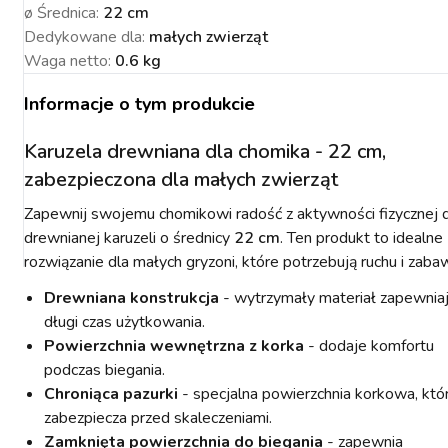
ø Średnica
:
22 cm
Dedykowane dla
:
małych zwierząt
Waga netto
:
0.6 kg
Informacje o tym produkcie
NACJA ROŚLIN
ZYNKI DO
ZYNKI DO
PSY
URZĄDZENIA
KOTY
WETERYNARIA
SORIA DLA
ZYŻENIA
ZYŻENIA
GIENA I
PAKUJEMY SIĘ NA
POMIAROWE
ARTYKUŁY
ZWALCZANIE
Karuzela drewniana dla chomika - 22 cm,
ZAKISZANIE
ECZEŃSTWO
KONIA
TECHNICZNE
ZAWODY
SZKODNIKÓW
zabezpieczona dla małych zwierząt
Zapewnij swojemu chomikowi radość z aktywności fizycznej d
drewnianej karuzeli o średnicy
22 cm
. Ten produkt to idealne
rozwiązanie dla małych gryzoni, które potrzebują ruchu i zaba
Drewniana konstrukcja
- wytrzymały materiał zapewnia
długi czas użytkowania.
YNFEKCJA
MUCHY W STAJNI.
NOWOŚCI KERBL
ICBRUSH
STOP
2022
Powierzchnia wewnętrzna z korka
- dodaje komfortu
podczas biegania.
Chroniąca pazurki
- specjalna powierzchnia korkowa, któ
zabezpiecza przed skaleczeniami.
Zamknięta powierzchnia do biegania
- zapewnia