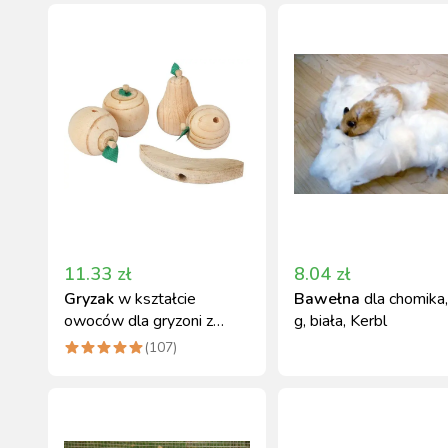
11.33
zł
8.04
zł
Gryzak
w kształcie
Bawełna
dla chomika
owoców dla gryzoni z
g, biała, Kerbl
litego drewna Kerbl
(
107
)