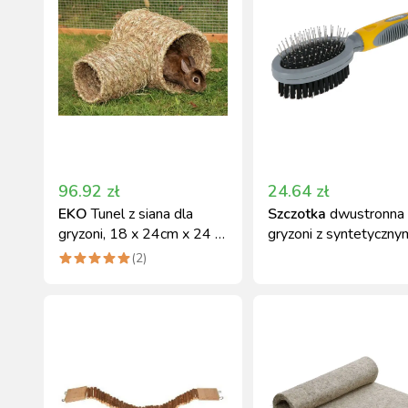
96.92
zł
24.64
zł
EKO
Tunel z siana dla
Szczotka
dwustronna 
gryzoni, 18 x 24cm x 24 x
gryzoni z syntetyczny
30cm, Kerbl
włosiem, Ker
(
2
)