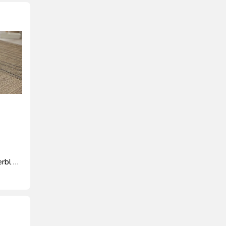
rbl –
jące