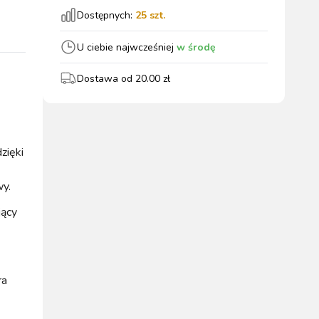
Dostępnych:
25
szt.
wszystkie
U ciebie najwcześniej
w środę
Dostawa od
20.00
zł
WYPOSAŻENIE
OGRODZENIA
ZWALCZANIE
PADOK
ELEKTRYCZNE
BOXU
SZKODNIKÓW
zięki
wy.
jący
WYPRZEDAŻ
KATALOGU 2024
ra