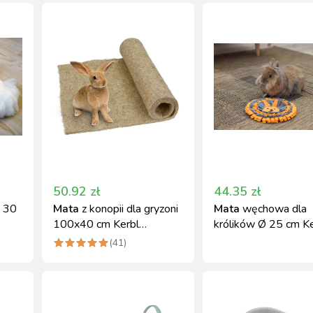
50.92
zł
44.35
zł
, 30
Mata
z konopii dla gryzoni
Mata
węchowa dla
100x40 cm Kerbl
królików Ø 25 cm Ke
naturalna wyściółka
akcesorium stymulu
(
41
)