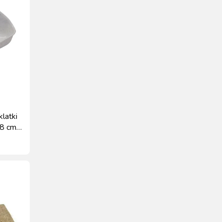
klatki
x8 cm