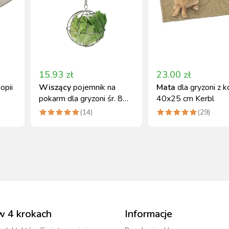
15.93
zł
23.00
zł
opii
Wiszący
pojemnik na
Mata
dla gryzoni z k
pokarm dla gryzoni śr. 8
40x25 cm Kerbl
cm, Kerbl
(
14
)
(
29
)
w 4 krokach
Informacje