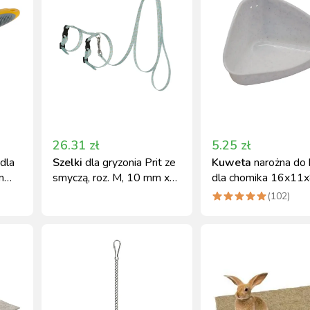
26.31
zł
5.25
zł
dla
Szelki
dla gryzonia Prit ze
Kuweta
narożna do 
m
smyczą, roz. M, 10 mm x
dla chomika 16x11
120 cm, Kerbl
Kerbl
(
102
)