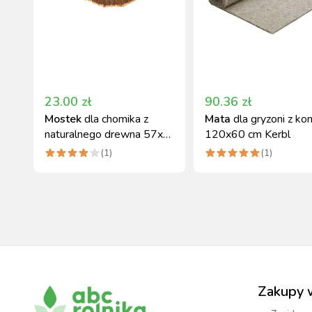
23.00
zł
90.36
zł
Mostek
dla chomika z
Mata
dla gryzoni z kon
naturalnego drewna 57x7
120x60 cm Kerbl
cm Kerbl
(
1
)
(
1
)
Zakupy 