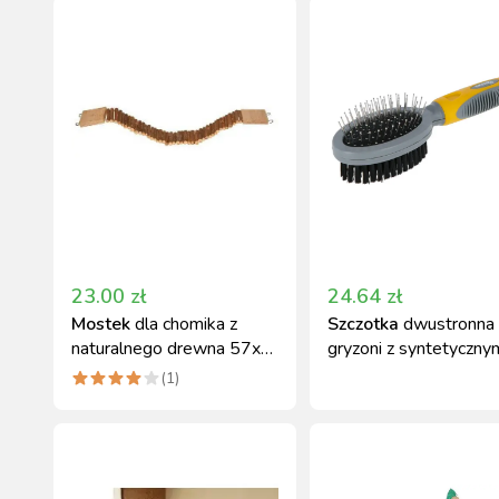
23.00
zł
24.64
zł
Mostek
dla chomika z
Szczotka
dwustronna 
naturalnego drewna 57x7
gryzoni z syntetyczny
cm Kerbl
włosiem, Ker
(
1
)