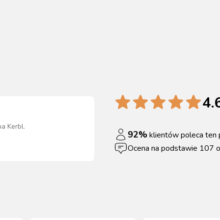
4.
na Kerbl
.
92
%
klientów poleca ten 
Ocena na podstawie
107
o