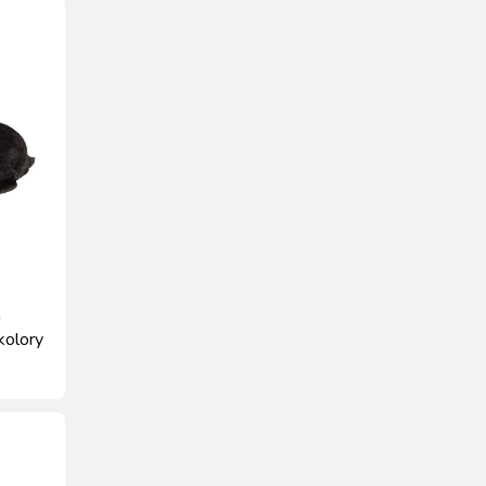
a
kolory