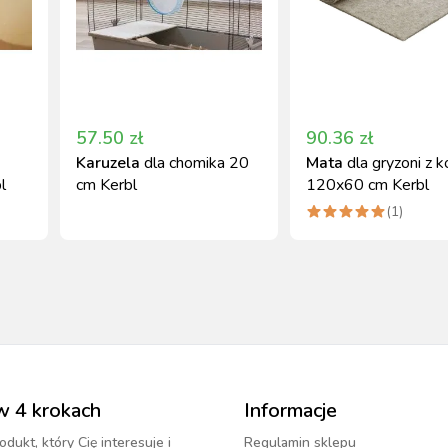
57.50
zł
90.36
zł
Karuzela
dla chomika 20
Mata
dla gryzoni z k
l
cm Kerbl
120x60 cm Kerbl
(
1
)
w 4 krokach
Informacje
odukt, który Cię interesuje i
Regulamin sklepu