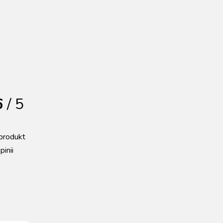
6
/ 5
produkt
pinii