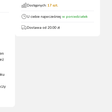
Dostępnych:
17
szt.
wszystkie
U ciebie najwcześniej
w poniedziałek
Dostawa od
20.00
zł
WYPOSAŻENIE
OGRODZENIA
ZWALCZANIE
PADOK
ELEKTRYCZNE
BOXU
SZKODNIKÓW
ten
też
aku
WYPRZEDAŻ
KATALOGU 2024
 czy