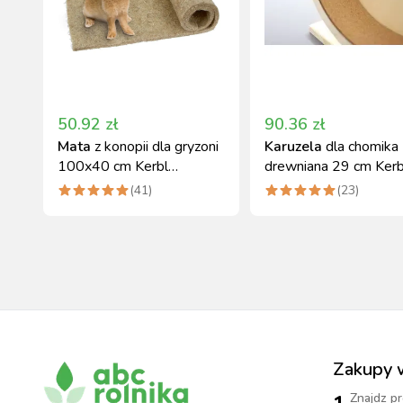
50.92
zł
90.36
zł
Mata
z konopii dla gryzoni
Karuzela
dla chomika
100x40 cm Kerbl
drewniana 29 cm Kerb
naturalna wyściółka
(
41
)
(
23
)
Zakupy 
Znajdz pr