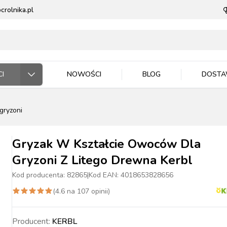
rolnika.pl
I
NOWOŚCI
BLOG
DOST
gryzoni
ODARSTWO ROLNE
RZĘTA DOMOWE
 JEŹDZIEC
DNICTWO
WLA ZWIERZĄT
E DLA ZWIERZĄT
Gryzak W Kształcie Owoców Dla
Gryzoni Z Litego Drewna Kerbl
Kod producenta:
82865
|
Kod EAN:
4018653828656
(
4.6
na
107
opinii)
ASIONA
BYDŁO
BYDŁO
PIES
MASZYNKI DO
NAWOZY
TRZODA
TRZODA
KOT
WIADRA, POJEMNIKI
ZIEMIA I PODŁOŻA
DRÓB
DRÓB
PTAKI
CE ROBOCZE
TECZKA
PELLET
STOP OWADOM
STRZYŻENIA
MISKI
Producent:
KERBL