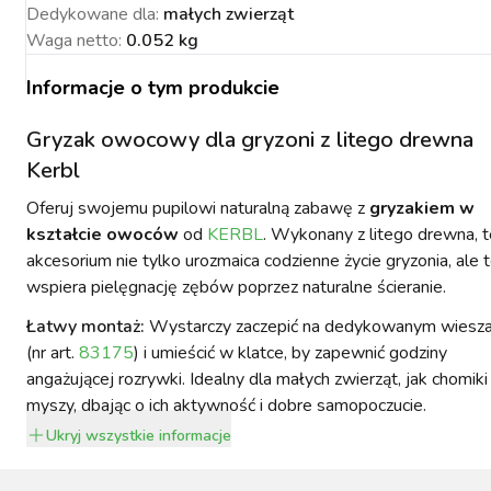
Dedykowane dla
:
małych zwierząt
Waga netto
:
0.052 kg
Informacje o tym produkcie
NACJA ROŚLIN
ZYNKI DO
ZYNKI DO
PSY
Gryzak owocowy dla gryzoni z litego drewna
URZĄDZENIA
KOTY
WETERYNARIA
SORIA DLA
ZYŻENIA
ZYŻENIA
GIENA I
PAKUJEMY SIĘ NA
POMIAROWE
ARTYKUŁY
ZWALCZANIE
Kerbl
ZAKISZANIE
ECZEŃSTWO
KONIA
TECHNICZNE
ZAWODY
SZKODNIKÓW
Oferuj swojemu pupilowi naturalną zabawę z
gryzakiem w
kształcie owoców
od
KERBL
. Wykonany z litego drewna, 
akcesorium nie tylko urozmaica codzienne życie gryzonia, ale 
wspiera pielęgnację zębów poprzez naturalne ścieranie.
Łatwy montaż:
Wystarczy zaczepić na dedykowanym wiesz
(nr art.
83175
) i umieścić w klatce, by zapewnić godziny
YNFEKCJA
MUCHY W STAJNI.
NOWOŚCI KERBL
ICBRUSH
STOP
2022
angażującej rozrywki. Idealny dla małych zwierząt, jak chomiki
myszy, dbając o ich aktywność i dobre samopoczucie.
Ukryj
wszystkie informacje