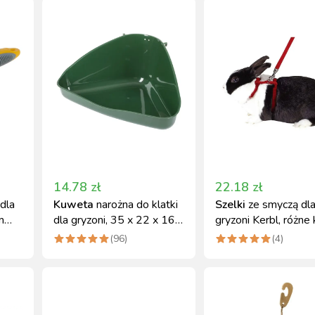
14.78
zł
22.18
zł
dla
Kuweta
narożna do klatki
Szelki
ze smyczą dl
m
dla gryzoni, 35 x 22 x 16
gryzoni Kerbl, różne 
cm, Kerbl
(
96
)
(
4
)