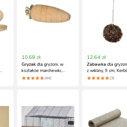
10.68
zł
12.64
zł
Gryzak
dla gryzoni, w
Zabawka
dla gryzoni
kształcie marchewki,
z wikliny, 9 cm, Kerbl
drewniany 9 cm, Kerbl
(
44
)
(
3
)