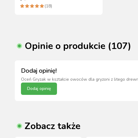
(
18
)
Opinie o produkcie (107)
Dodaj opinię!
Oceń
Gryzak w kształcie owoców dla gryzoni z litego drew
Dodaj opinię
Zobacz także