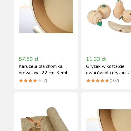
57.50
zł
11.33
zł
Karuzela
dla chomika,
Gryzak
w kształcie
drewniana, 22 cm, Kerbl
owoców dla gryzoni z
litego drewna Kerbl
(
7
)
(
107
)