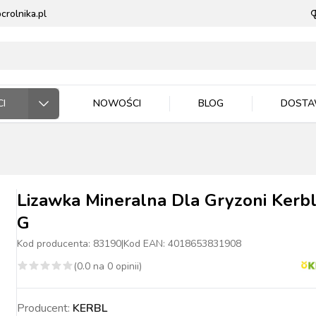
rolnika.pl
I
NOWOŚCI
BLOG
DOST
ODARSTWO ROLNE
RZĘTA DOMOWE
 JEŹDZIEC
DNICTWO
WLA ZWIERZĄT
E DLA ZWIERZĄT
Lizawka Mineralna Dla Gryzoni Kerbl
G
Kod producenta:
83190
|
Kod EAN:
4018653831908
(
0.0
na
0
opinii)
ASIONA
BYDŁO
BYDŁO
PIES
MASZYNKI DO
NAWOZY
TRZODA
TRZODA
KOT
WIADRA, POJEMNIKI
ZIEMIA I PODŁOŻA
DRÓB
DRÓB
PTAKI
CE ROBOCZE
TECZKA
PELLET
STOP OWADOM
STRZYŻENIA
MISKI
Producent:
KERBL