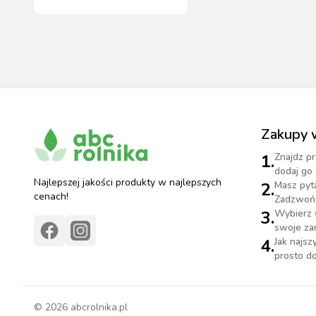
Zakupy 
1.
Znajdz pr
dodaj go 
Najlepszej jakości produkty w najlepszych
2.
Masz pyt
cenach!
Zadzwoń 
3.
Wybierz 
swoje za
4.
Jak najs
prosto do
©
2026
abcrolnika.pl