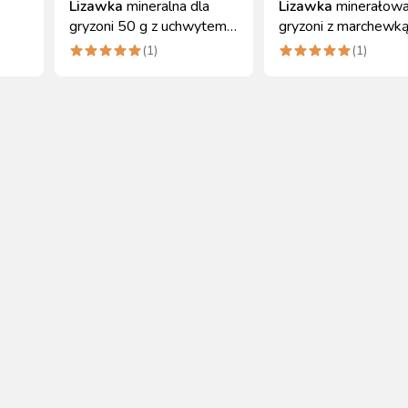
Lizawka
mineralna dla
Lizawka
minerałowa
gryzoni 50 g z uchwytem
gryzoni z marchewką
Kerbl
Kerbl
(
1
)
(
1
)