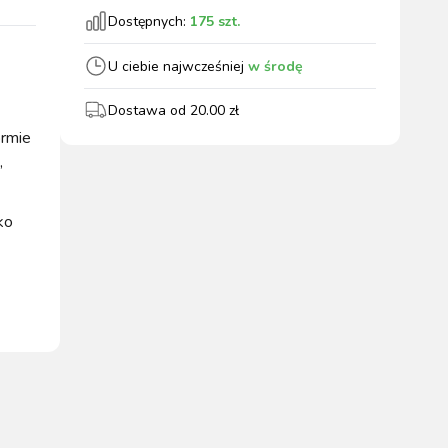
Dostępnych:
175
szt.
wszystkie
U ciebie najwcześniej
w środę
Dostawa od
20.00
zł
ormie
WYPOSAŻENIE
OGRODZENIA
ZWALCZANIE
PADOK
,
ELEKTRYCZNE
BOXU
SZKODNIKÓW
łko
WYPRZEDAŻ
KATALOGU 2024