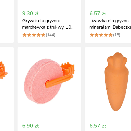
9.30
zł
6.57
zł
Gryzak
dla gryzoni,
Lizawka
dla gryzoni 
marchewka z trukwy, 10
minerałami Babeczk
cm, Kerbl
Kerbl
(
144
)
(
18
)
6.90
zł
6.57
zł