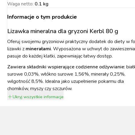
Waga netto
:
0.1 kg
Informacje o tym produkcie
Lizawka mineralna dla gryzoni Kerbl 80 g
NACJA ROŚLIN
ZYNKI DO
ZYNKI DO
PSY
URZĄDZENIA
KOTY
WETERYNARIA
Oferuj swojemu gryzoniowi praktyczny dodatek do diety w f
SORIA DLA
ZYŻENIA
ZYŻENIA
GIENA I
PAKUJEMY SIĘ NA
POMIAROWE
ARTYKUŁY
ZWALCZANIE
ZAKISZANIE
lizawki z
minerałami
. Wyposażona w uchwyt do zawieszenia
ECZEŃSTWO
KONIA
TECHNICZNE
ZAWODY
SZKODNIKÓW
pasuje do każdej klatki, zapewniając łatwy dostęp.
Zawiera składniki wspierające codzienne odżywianie
: bia
surowe 0,03%, włókno surowe 1,56%, minerały 0,25%,
wilgotność 8,5%. Idealna jako uzupełnienie pokarmu dla
chomików, myszy czy szczurów.
YNFEKCJA
Ukryj
wszystkie informacje
MUCHY W STAJNI.
NOWOŚCI KERBL
ICBRUSH
STOP
2022