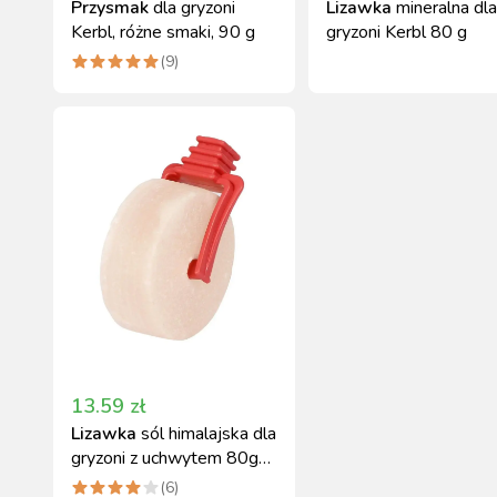
Przysmak
dla gryzoni
Lizawka
mineralna dla
Kerbl, różne smaki, 90 g
gryzoni Kerbl 80 g
(
9
)
13.59
zł
Lizawka
sól himalajska dla
gryzoni z uchwytem 80g
Kerbl
(
6
)