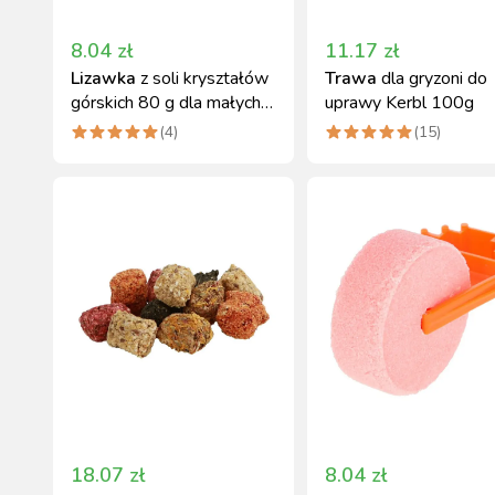
8.04
zł
11.17
zł
Lizawka
z soli kryształów
Trawa
dla gryzoni do
górskich 80 g dla małych
uprawy Kerbl 100g
zwierząt Kerbl
(
4
)
(
15
)
18.07
zł
8.04
zł