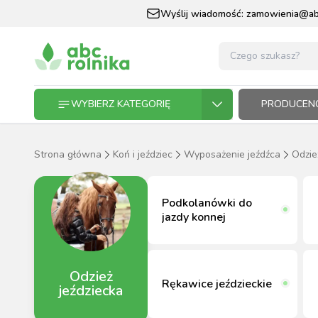
Wyślij wiadomość:
zamowienia@abc
WYBIERZ KATEGORIĘ
PRODUCENC
Strona główna
Koń i jeździec
Wyposażenie jeźdźca
Odzie
GOSPODARSTWO ROLNE
GOSP
ZWIE
KOŃ I
OGRO
HODO
PASZ
Podkolanówki do
ZWIERZĘTA DOMOWE
jazdy konnej
KOŃ I JEŹDZIEC
Odzież
OGRODNICTWO
Rękawice jeździeckie
jeździecka
N
RĘKAWI
AP