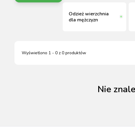
HODOWLA ZWIERZĄT
Odzież wierzchnia
PASZE DLA ZWIERZĄT
dla mężczyzn
MATERIAŁ SIEWNY
PIELĘG
MAS
MAS
AKCE
STR
STR
HI
BEZPI
Wyświetlono
1
-
0
z
0
produktów
Nie znal
DEZ
MAG