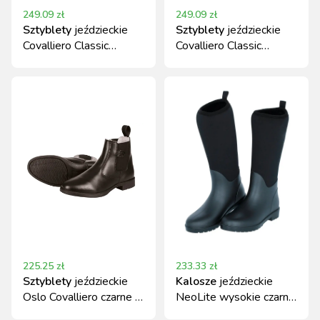
249.09
zł
249.09
zł
Sztyblety
jeździeckie
Sztyblety
jeździeckie
Covalliero Classic
Covalliero Classic
skórzane czarne r. 41
skórzane czarne r. 45
225.25
zł
233.33
zł
Sztyblety
jeździeckie
Kalosze
jeździeckie
Oslo Covalliero czarne r.
NeoLite wysokie czarny
39
r. 43 Covalliero