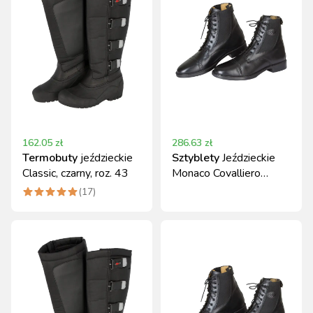
162.05
zł
286.63
zł
Termobuty
jeździeckie
Sztyblety
Jeździeckie
Classic, czarny, roz. 43
Monaco Covalliero
Skórzane Czarne Roz.
(
17
)
44