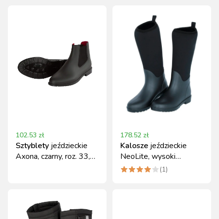
102.53
zł
178.52
zł
Sztyblety
jeździeckie
Kalosze
jeździeckie
Axona, czarny, roz. 33,
NeoLite, wysoki
Covalliero
komfort, roz. 38,
(
1
)
Covalliero