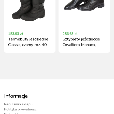
153.93
zł
286.63
zł
Termobuty
jeździeckie
Sztyblety
jeździeckie
Classic, czarny, roz. 40,
Covalliero Monaco,
Covalliero
skórzane, czarne, rozmiar
35
Informacje
Regulamin sklepu
Polityka prywatności