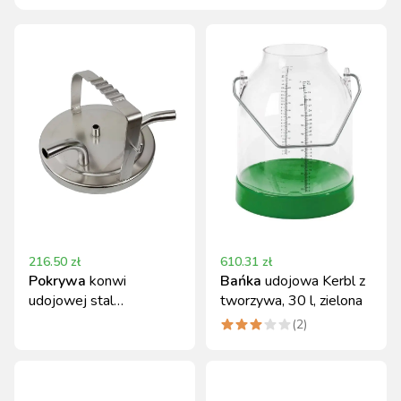
216.50
zł
610.31
zł
Pokrywa
konwi
Bańka
udojowa Kerbl z
udojowej stal
tworzywa, 30 l, zielona
nierdzewna typ DeLaval
(
2
)
D 117 mm