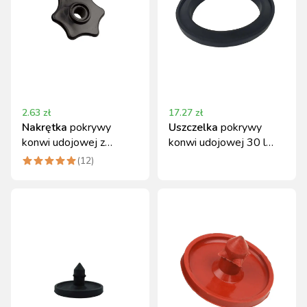
2.63
zł
17.27
zł
Nakrętka
pokrywy
Uszczelka
pokrywy
konwi udojowej z
konwi udojowej 30 l
tworzywa Canagri
gumowa Canagri
(
12
)