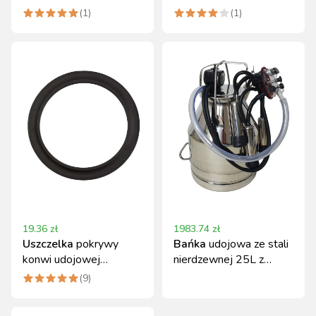
komplet do montażu
hydraulicznego typ 102
(
1
)
(
1
)
pulsatorów
do pokrywy 01-5285
19.36
zł
1983.74
zł
Uszczelka
pokrywy
Bańka
udojowa ze stali
konwi udojowej
nierdzewnej 25L z
nierdzewnej gumowa
aparatem udojowym
(
9
)
Canagri