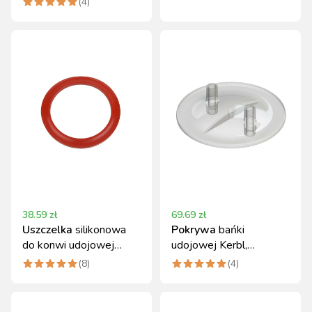
(
4
)
13-17 mm
38.59
zł
69.69
zł
Uszczelka
silikonowa
Pokrywa
bańki
do konwi udojowej
udojowej Kerbl,
nierdzewnej 25 l
poliwęglan, 2 otwory
(
8
)
(
4
)
ø16-20 mm