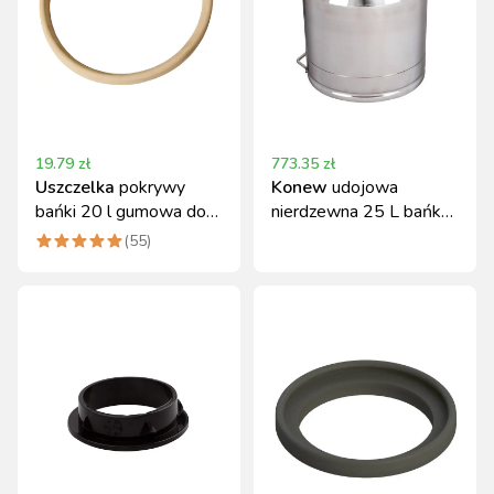
19.79
zł
773.35
zł
Uszczelka
pokrywy
Konew
udojowa
bańki 20 l gumowa do
nierdzewna 25 L bańka
konwi
na mleko
(
55
)