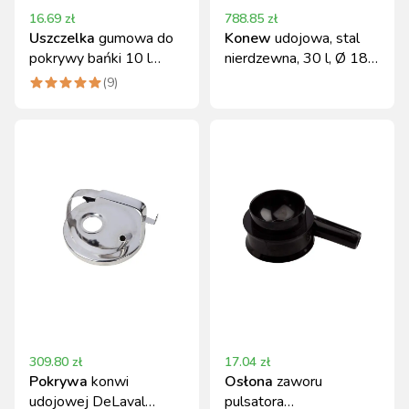
16.69
zł
788.85
zł
Uszczelka
gumowa do
Konew
udojowa, stal
pokrywy bańki 10 l
nierdzewna, 30 l, Ø 180
Canagri
mm
(
9
)
309.80
zł
17.04
zł
Pokrywa
konwi
Osłona
zaworu
udojowej DeLaval
pulsatora