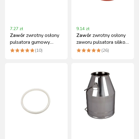
7.27
zł
9.14
zł
Zawór
zwrotny osłony
Zawór
zwrotny osłony
pulsatora gumowy
zaworu pulsatora silikon
Canagri
Canagri
(
10
)
(
26
)