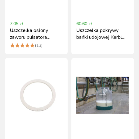
7.05
zł
60.60
zł
Uszczelka
osłony
Uszczelka
pokrywy
zaworu pulsatora
bańki udojowej Kerbl
gumowa, trwała
30 l z gumy
(
13
)