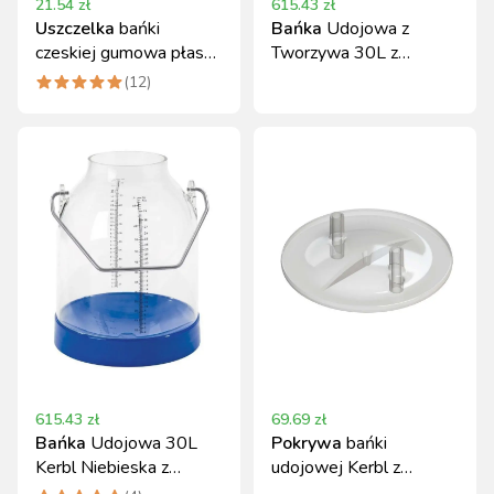
21.54
zł
615.43
zł
Uszczelka
bańki
Bańka
Udojowa z
czeskiej gumowa płaska
Tworzywa 30L z
17x8 mm Canagri
Podziałką Kerbl
(
12
)
615.43
zł
69.69
zł
Bańka
Udojowa 30L
Pokrywa
bańki
Kerbl Niebieska z
udojowej Kerbl z
Podziałką Tworzywo
tworzywa, 2 otwory,