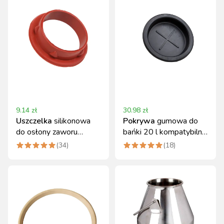
9.14
zł
30.98
zł
Uszczelka
silikonowa
Pokrywa
gumowa do
do osłony zaworu
bańki 20 l kompatybilna
pulsatora Canagri
z konwiami udojowymi
(
34
)
(
18
)