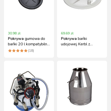
30.98
zł
69.69
zł
Pokrywa
gumowa do
Pokrywa
bańki
bańki 20 l kompatybilna
udojowej Kerbl z
z konwiami udojowymi
tworzywa, 2 otwory,
(
18
)
13-17 mm