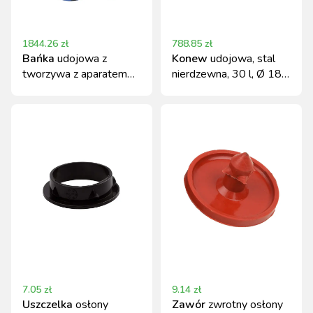
1844.26
zł
788.85
zł
Bańka
udojowa z
Konew
udojowa, stal
tworzywa z aparatem
nierdzewna, 30 l, Ø 180
dla krów
mm
7.05
zł
9.14
zł
Uszczelka
osłony
Zawór
zwrotny osłony