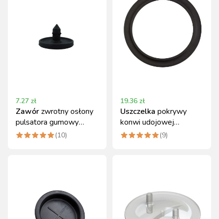
7.27
zł
19.36
zł
Zawór
zwrotny osłony
Uszczelka
pokrywy
pulsatora gumowy
konwi udojowej
Canagri
nierdzewnej gumowa
(
10
)
(
9
)
Canagri