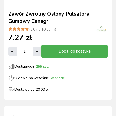
Zawór Zwrotny Osłony Pulsatora
Gumowy Canagri
(
5.0
na
10
opinii)
7.27
zł
Dodaj do koszyka
–
+
Dostępnych:
255
szt.
U ciebie najwcześniej
w środę
Dostawa od
20.00
zł