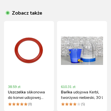
Zobacz także
38.59
zł
610.31
zł
Uszczelka
silikonowa
Bańka
udojowa Kerbl,
do konwi udojowej
tworzywo niebieski, 30 l
nierdzewnej 25 l
(
8
)
(
5
)