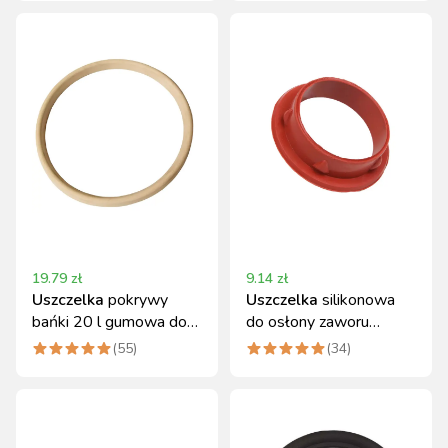
19.79
zł
9.14
zł
Uszczelka
pokrywy
Uszczelka
silikonowa
bańki 20 l gumowa do
do osłony zaworu
konwi
pulsatora Canagri
(
55
)
(
34
)