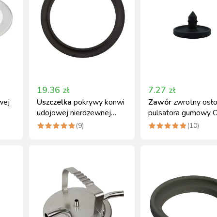
19.36
zł
7.27
zł
wej
Uszczelka
pokrywy konwi
Zawór
zwrotny osł
udojowej nierdzewnej
pulsatora gumowy C
gumowa Canagri
(
9
)
(
10
)