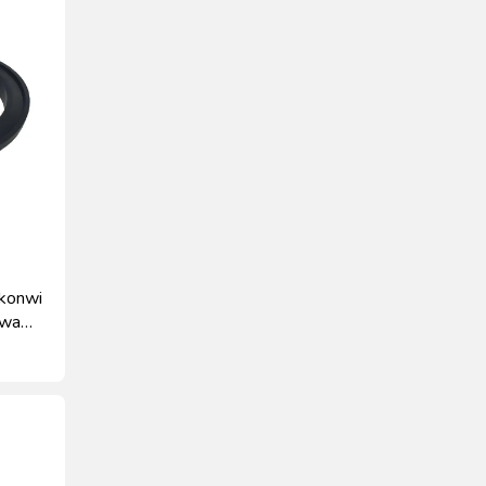
konwi
owa