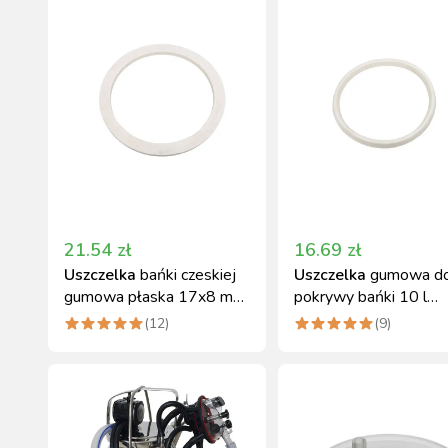
21.54
zł
16.69
zł
Uszczelka
bańki czeskiej
Uszczelka
gumowa d
gumowa płaska 17x8 mm
pokrywy bańki 10 l
Canagri
Canagri
(
12
)
(
9
)