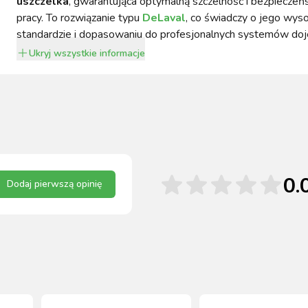
uszczelka
, gwarantująca optymalną szczelność i bezpiecze
pracy. To rozwiązanie typu
DeLaval
, co świadczy o jego wys
standardzie i dopasowaniu do profesjonalnych systemów doje
Ukryj
wszystkie informacje
0.
Dodaj pierwszą opinię