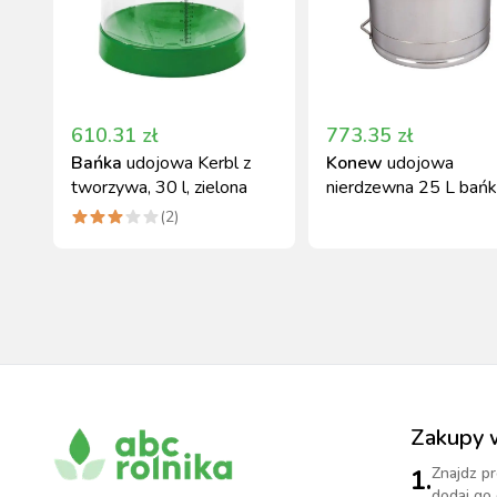
610.31
zł
773.35
zł
Bańka
udojowa Kerbl z
Konew
udojowa
tworzywa, 30 l, zielona
nierdzewna 25 L bańk
mleko
(
2
)
Zakupy 
1.
Znajdz pr
dodaj go 