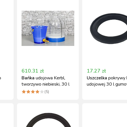
610.31
zł
17.27
zł
o
Bańka
udojowa Kerbl,
Uszczelka
pokrywy 
tworzywo niebieski, 30 l
udojowej 30 l gum
Canagri
(
5
)