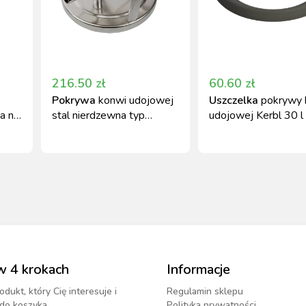
216.50
zł
60.60
zł
Pokrywa
konwi udojowej
Uszczelka
pokrywy 
a na
stal nierdzewna typ
udojowej Kerbl 30 l 
DeLaval D 117 mm
gumy
w 4 krokach
Informacje
odukt, który Cię interesuje i
Regulamin sklepu
do koszyka.
Polityka prywatności