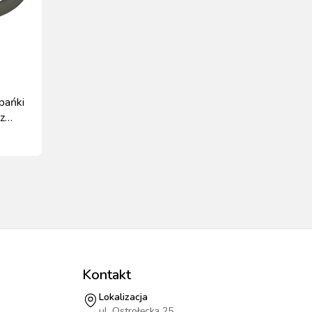
bańki
z
Kontakt
Lokalizacja
ul. Ostrołęcka 25