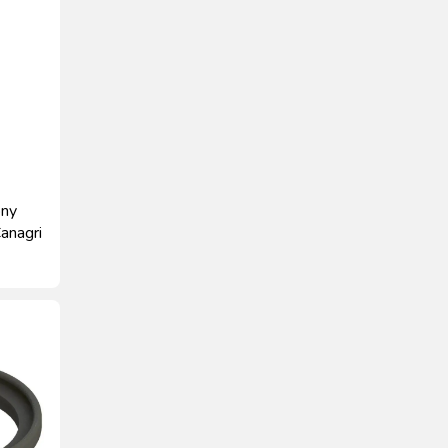
ony
anagri