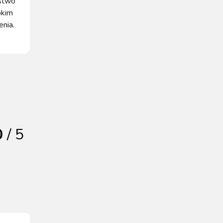
ństwo
okim
nia.
0
/ 5