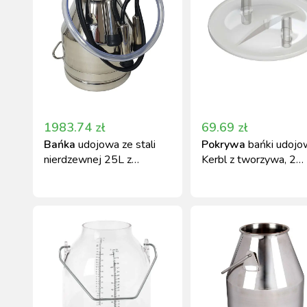
1983.74
zł
69.69
zł
Bańka
udojowa ze stali
Pokrywa
bańki udojo
nierdzewnej 25L z
Kerbl z tworzywa, 2
aparatem udojowym
otwory, 13-17 mm