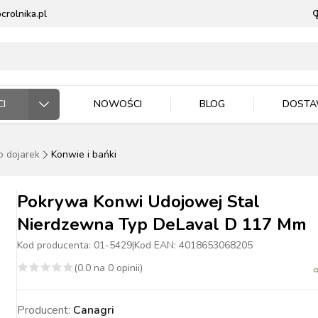
rolnika.pl
I
NOWOŚCI
BLOG
DOST
do dojarek
Konwie i bańki
ODARSTWO ROLNE
RZĘTA DOMOWE
 JEŹDZIEC
DNICTWO
WLA ZWIERZĄT
E DLA ZWIERZĄT
Pokrywa Konwi Udojowej Stal
Nierdzewna Typ DeLaval D 117 Mm
Kod producenta:
01-5429
|
Kod EAN:
4018653068205
(
0.0
na
0
opinii)
ASIONA
BYDŁO
BYDŁO
PIES
MASZYNKI DO
NAWOZY
TRZODA
TRZODA
KOT
WIADRA, POJEMNIKI
ZIEMIA I PODŁOŻA
DRÓB
DRÓB
PTAKI
CE ROBOCZE
TECZKA
PELLET
STOP OWADOM
STRZYŻENIA
MISKI
Producent:
Canagri