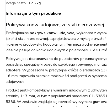
Waga netto
:
0.75 kg
Informacje o tym produkcie
Pokrywa konwi udojowej ze stali nierdzewnej
NACJA ROŚLIN
ZYNKI DO
ZYNKI DO
PSY
URZĄDZENIA
KOTY
WETERYNARIA
Profesjonalna
pokrywa konwi udojowej
wykonana z wysok
SORIA DLA
ZYŻENIA
ZYŻENIA
GIENA I
PAKUJEMY SIĘ NA
POMIAROWE
ARTYKUŁY
ZWALCZANIE
ZAKISZANIE
jakości
stali nierdzewnej
, zaprojektowana z myślą o trwałośc
ECZEŃSTWO
KONIA
TECHNICZNE
ZAWODY
SZKODNIKÓW
higienie w środowisku hodowlanym. Ten niezawodny elemen
idealnie pasuje do konwi udojowych o pojemności 25/30 litr
Pokrywa jest
dostosowana do pulsatorów pneumatyczny
posiadając specjalny króciec do szybkiego i pewnego montaż
adaptera. Wyposażona w precyzyjne króćce o średnicach 13
16 mm, zapewnia szerokie możliwości podłączeń w systema
YNFEKCJA
MUCHY W STAJNI.
NOWOŚCI KERBL
ICBRUSH
udojowych.
STOP
2022
Produkt jest kompatybilny z wiadrami udojowymi z uchwyte
średnicy
117 mm
, w tym z popularnymi modelami 01-5385 i
5386. W zestawie znajduje się również wytrzymała
gumow