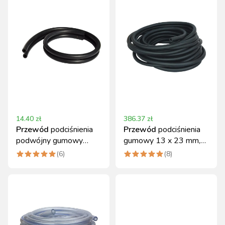
14.40
zł
386.37
zł
Przewód
podciśnienia
Przewód
podciśnienia
podwójny gumowy
gumowy 13 x 23 mm,
7x13 mm 0,8 m
20 m
(
6
)
(
8
)