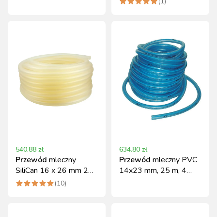
(
1
)
540.88
zł
634.80
zł
Przewód
mleczny
Przewód
mleczny PVC
SiliCan 16 x 26 mm 25
14x23 mm, 25 m, 4
m Can Agri
paski Spaggiari
(
10
)