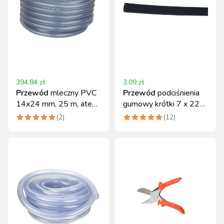
394.84
zł
3.09
zł
Przewód
mleczny PVC
Przewód
podciśnienia
14x24 mm, 25 m, atest
gumowy krótki 7 x 220
PZH
mm do udoju
(
2
)
(
12
)