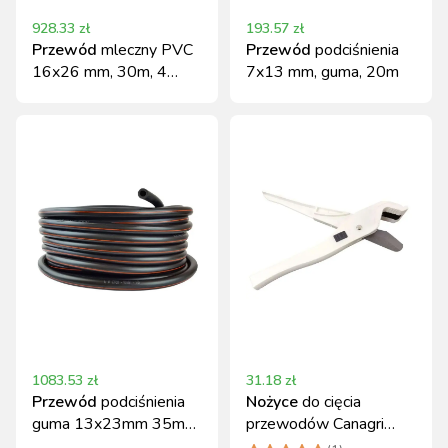
928.33
zł
193.57
zł
Przewód
mleczny PVC
Przewód
podciśnienia
16x26 mm, 30m, 4
7x13 mm, guma, 20m
paski, Spaggiari
1083.53
zł
31.18
zł
Przewód
podciśnienia
Nożyce
do cięcia
guma 13x23mm 35m
przewodów Canagri
Spaggiari
lekkie i wytrzymałe