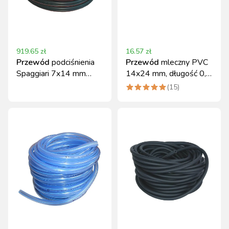
919.65
zł
16.57
zł
Przewód
podciśnienia
Przewód
mleczny PVC
Spaggiari 7x14 mm
14x24 mm, długość 0,8
35m guma
m - odporny materiał
(
15
)