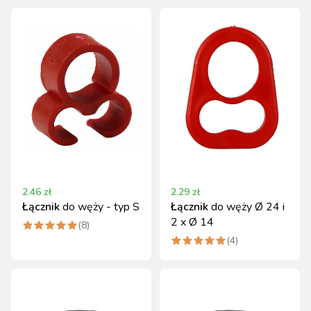
2.46
zł
2.29
zł
Łącznik
do węży - typ S
Łącznik
do węży Ø 24 i
2 x Ø 14
(
8
)
(
4
)