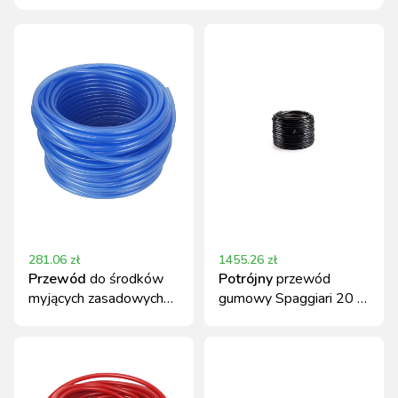
281.06
zł
1455.26
zł
Przewód
do środków
Potrójny
przewód
myjących zasadowych
gumowy Spaggiari 20 m
niebieski 6mm 50m
(16x26, 2x7x14)
Canagri