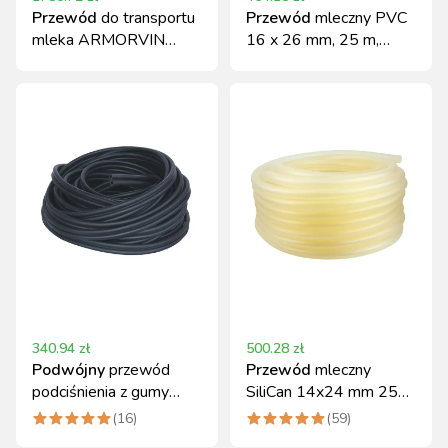
Przewód
do transportu
Przewód
mleczny PVC
mleka ARMORVIN
16 x 26 mm, 25 m,
HNA, 40x49.5 mm,
atest PZH
Continental
340.94
zł
500.28
zł
Podwójny
przewód
Przewód
mleczny
podciśnienia z gumy
SiliCan 14x24 mm 25m
7x13mm, 20m
Can Agri
(
16
)
(
59
)