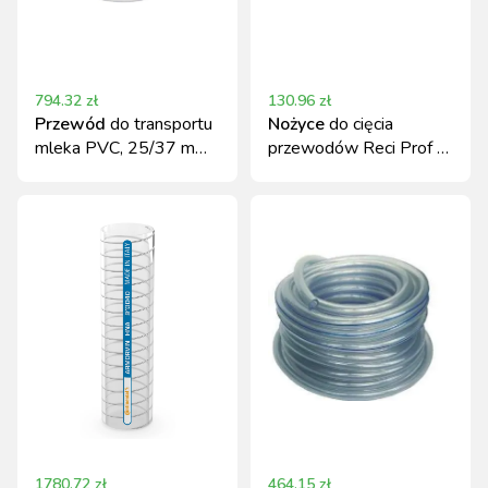
794.32
zł
130.96
zł
Przewód
do transportu
Nożyce
do cięcia
mleka PVC, 25/37 mm,
przewodów Reci Prof –
20 m
trwałe narzędzie
uniwersalne
1780.72
zł
464.15
zł