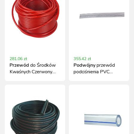
281.06
zł
355.42
zł
Przewód
do Środków
Podwójny
przewód
Kwaśnych Czerwony
podciśnienia PVC
10/6 mm 50m
7x13,4 mm, rolka 25m