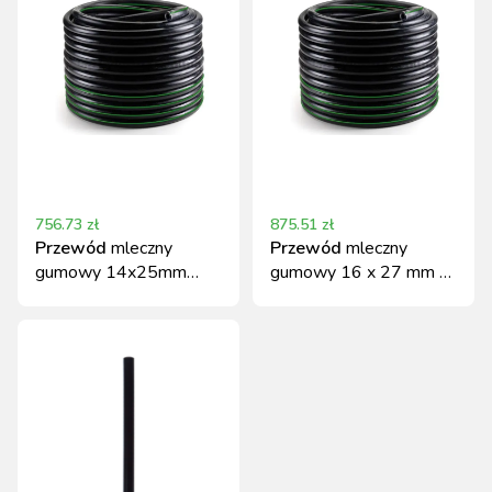
756.73
zł
875.51
zł
Przewód
mleczny
Przewód
mleczny
gumowy 14x25mm
gumowy 16 x 27 mm -
20m zielony Spaggiari
20 m zielony pasek