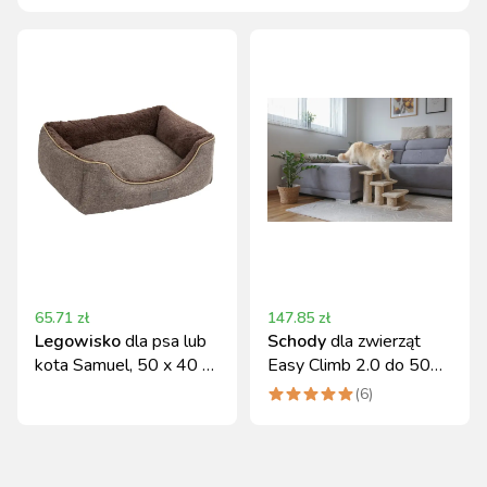
65.71
zł
147.85
zł
Legowisko
dla psa lub
Schody
dla zwierząt
kota Samuel, 50 x 40 x
Easy Climb 2.0 do 50
15 cm,
kg Kerbl
(
6
)
ciemnoszary/szary