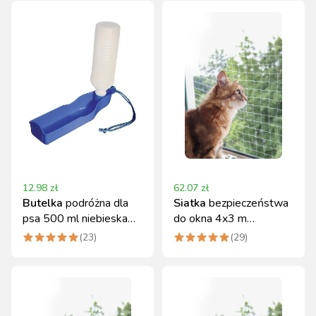
12.98
zł
62.07
zł
Butelka
podróżna dla
Siatka
bezpieczeństwa
psa 500 ml niebieska
do okna 4x3 m
Kerbl
przezroczysta Kerbl
(
23
)
(
29
)