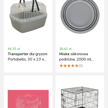
44.35
zł
36.41
zł
Transporter
dla gryzoni
Miska
silikonowa
Portobello, 30 x 23 x
podróżna, 2000 ml,
23 cm, szary, Kerbl
szara, Kerbl
(
2
)