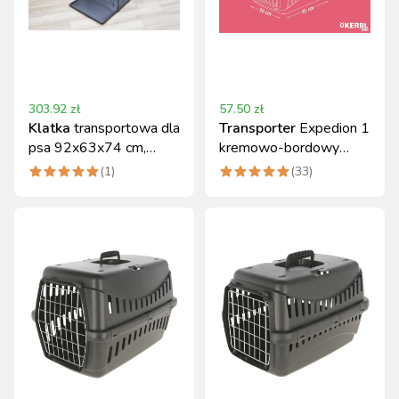
303.92
zł
57.50
zł
Klatka
transportowa dla
Transporter
Expedion 1
psa 92x63x74 cm,
kremowo-bordowy
Kerbl
45x30x30 cm, 1,5 kg
(
1
)
(
33
)