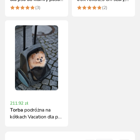
40-60 cm Kerbl czarna
Kerbl
(
3
)
(
2
)
211.92
zł
Torba
podróżna na
kółkach Vacation dla psa
Kerbl