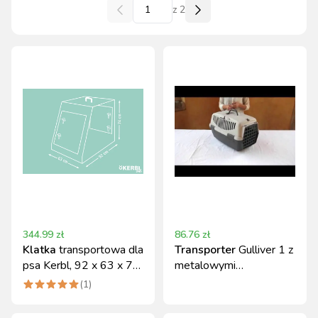
z
2
344.99
zł
86.76
zł
Klatka
transportowa dla
Transporter
Gulliver 1 z
psa Kerbl, 92 x 63 x 74
metalowymi
cm, składana
drzwiczkami, szary
(
1
)