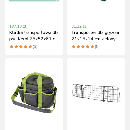
197.13
zł
31.22
zł
Klatka
transportowa dla
Transporter
dla gryzoni
psa Kerbl 75x52x61 cm
21x15x14 cm zielony z
metalowa składana
uchwytem
(
3
)
(
8
)