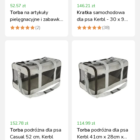
52.57
zł
146.21
zł
Torba
na artykuły
Kratka
samochodowa
pielęgnacyjne i zabawki
dla psa Kerbl - 30 x 96-
Kerbl 27x22x22 cm
145cm - regulowana,
(
2
)
(
38
)
do bagażnika auta
152.78
zł
114.99
zł
Torba
podróżna dla psa
Torba
podróżna dla psa
Casual 52 cm, Kerbl
Kerbl 41cm x 28cm x