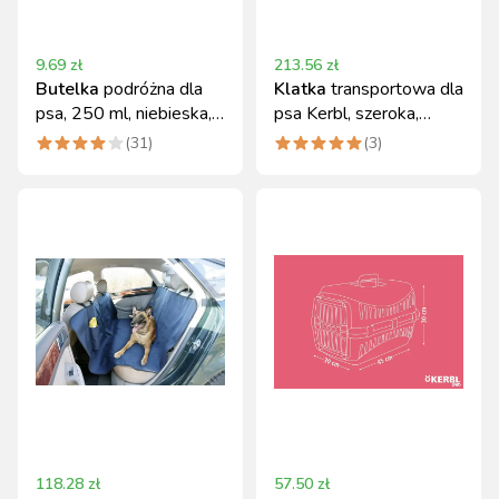
9.69
zł
213.56
zł
Butelka
podróżna dla
Klatka
transportowa dla
psa, 250 ml, niebieska,
psa Kerbl, szeroka,
Kerbl
składana 76 cm
(
31
)
(
3
)
118.28
zł
57.50
zł