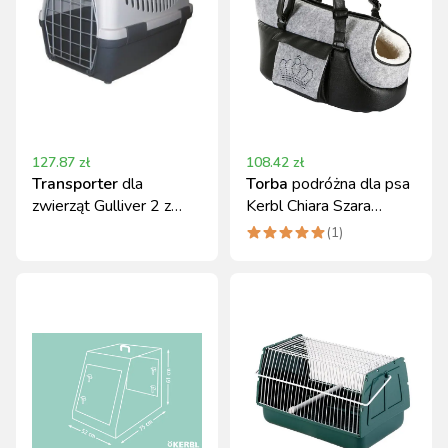
127.87
zł
108.42
zł
Transporter
dla
Torba
podróżna dla psa
zwierząt Gulliver 2 z
Kerbl Chiara Szara
metalowymi
40x20x21 cm
(
1
)
drzwiczkami szary