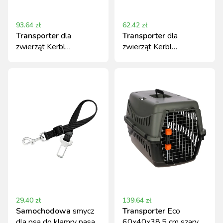
93.64
zł
62.42
zł
Transporter
dla
Transporter
dla
zwierząt Kerbl
zwierząt Kerbl
Expedition Eco czarny
Expedition Eco
58x38x38 cm
45x30x30 cm czarny
29.40
zł
139.64
zł
Samochodowa
smycz
Transporter
Eco
dla psa do klamry pasa
60x40x38,5 cm szary,