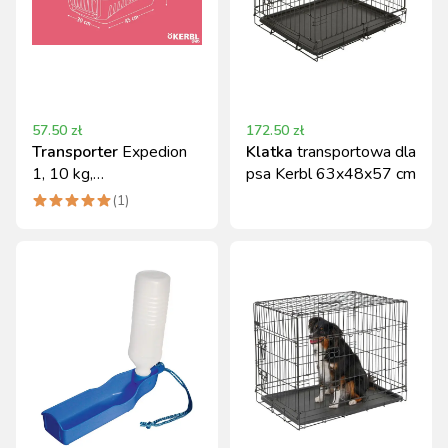
57.50
zł
172.50
zł
Transporter
Expedion
Klatka
transportowa dla
1, 10 kg,
psa Kerbl 63x48x57 cm
kremowa/ciemnobrązowa,
(
1
)
Kerbl