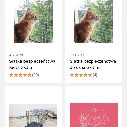
45.55
zł
73.62
zł
Siatka
bezpieczeństwa
Siatka
bezpieczeństwa
Kerbl 2x3 m
do okna 6x3 m
przezroczysta do okien i
przezroczysta Kerbl
(
29
)
(
4
)
balkonów