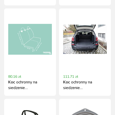
29cm
80.16
zł
111.71
zł
Koc
ochronny na
Koc
ochronny na
siedzenie
siedzenie
samochodowe, czarny,
samochodowe Kerbl,
120 x 140 cm, Kerbl
czarny