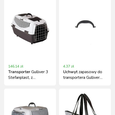
146.14
zł
4.37
zł
Transporter
Gulliver 3
Uchwyt
zapasowy do
Stefanplast, z
transportera Gulliver
metalowymi
KERBL
drzwiczkami, szary