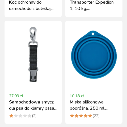
Koc
ochronny do
Transporter
Expedion
samochodu z butelką,
1, 10 kg,
150x140 cm
zielona/ciemnoszara,
Kerbl
27.93
zł
10.18
zł
Samochodowa
smycz
Miska
silikonowa
dla psa do klamry pasa
podróżna, 250 ml,
bezpieczeństwa, 40 -
niebieska, Kerbl
(
2
)
(
22
)
60 cm, Kerbl