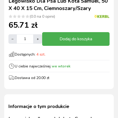
Legowisko Dla Psa Lub Kota Samuel, 50
X 40 X 15 Cm, Ciemnoszary/szary
(
0.0
na
0
opinii)
65.71
zł
Dodaj do koszyka
–
+
Dostępnych:
4
szt.
U ciebie najwcześniej
we wtorek
Dostawa od
20.00
zł
Informacje o tym produkcie