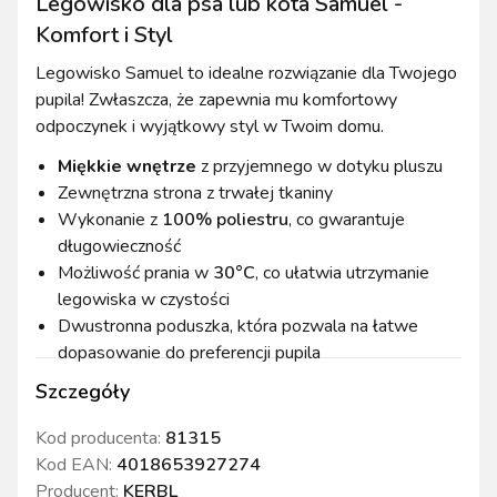
Legowisko dla psa lub kota Samuel -
Komfort i Styl
Legowisko Samuel to idealne rozwiązanie dla Twojego
pupila! Zwłaszcza, że zapewnia mu komfortowy
odpoczynek i wyjątkowy styl w Twoim domu.
Miękkie wnętrze
z przyjemnego w dotyku pluszu
Zewnętrzna strona z trwałej tkaniny
Wykonanie z
100% poliestru
, co gwarantuje
długowieczność
Możliwość prania w
30°C
, co ułatwia utrzymanie
legowiska w czystości
Dwustronna poduszka, która pozwala na łatwe
dopasowanie do preferencji pupila
Szczegóły
Kod producenta:
81315
Kod EAN:
4018653927274
Producent:
KERBL