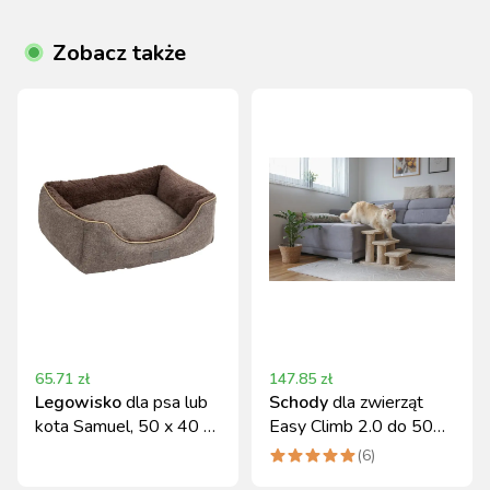
Zobacz także
65.71
zł
147.85
zł
Legowisko
dla psa lub
Schody
dla zwierząt
kota Samuel, 50 x 40 x
Easy Climb 2.0 do 50
15 cm,
kg Kerbl
(
6
)
ciemnoszary/szary