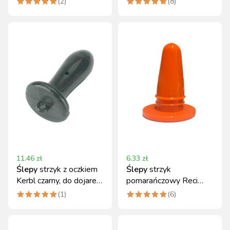
(
2
)
(
8
)
11.46
zł
6.33
zł
Ślepy
strzyk z oczkiem
Ślepy
strzyk
Kerbl czarny, do dojarek,
pomarańczowy Reci
uniwersalny rozmiar
Prof do dojarki –
(
1
)
(
6
)
tworzywo sztuczne