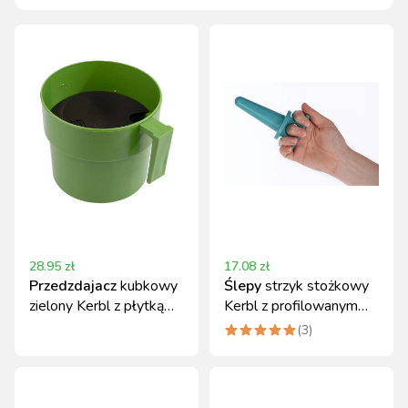
28.95
zł
17.08
zł
Przedzdajacz
kubkowy
Ślepy
strzyk stożkowy
zielony Kerbl z płytką
Kerbl z profilowanym
kontrolną
uchwytem, tworzywo
(
3
)