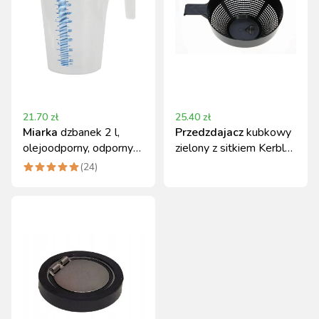
21.70
zł
25.40
zł
Miarka
dzbanek 2 l,
Przedzdajacz
kubkowy
olejoodporny, odporny
zielony z sitkiem Kerbl
na chemikalia, Kerbl
1,5 l
(
24
)