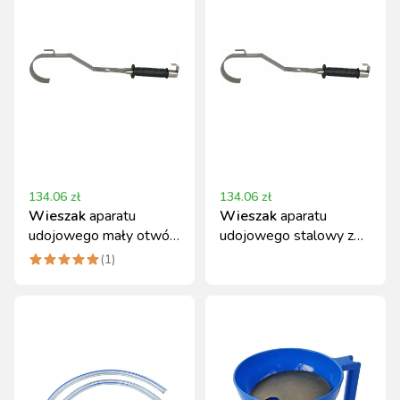
134.06
zł
134.06
zł
Wieszak
aparatu
Wieszak
aparatu
udojowego mały otwór
udojowego stalowy z
stal nierdzewna
dużym otworem
(
1
)
DeLaval, Westfalia