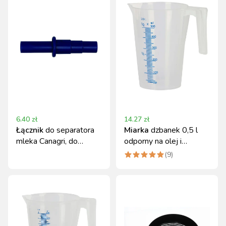
6.40
zł
14.27
zł
Łącznik
do separatora
Miarka
dzbanek 0,5 l
mleka Canagri, do
odporny na olej i
separatora 8 l
chemikalia Kerbl
(
9
)