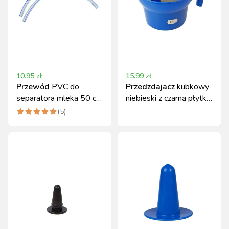
10.95
zł
15.99
zł
Przewód
PVC do
Przedzdajacz
kubkowy
separatora mleka 50 cm
niebieski z czarną płytką
- trwały i szczelny
kontrolną
(
5
)