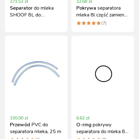
371.53
zł
32.68
zł
Separator
do mleka
Pokrywa
separatora
SHOOF 8L do
mleka 8l część zamienna
oddzielnego udoju
Canagri
(
7
)
330.00
zł
6.62
zł
Przewód
PVC do
O-ring
pokrywy
separatora mleka, 25 m
separatora do mleka 8l
Canagri