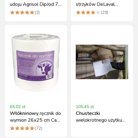
udoju Agrisol DipJod 72
strzyków DeLaval
Jodowy 20 kg
pianowy zielony 300 ml
(
3
)
(
29
)
65.02
zł
105.45
zł
Włókninowy
ręcznik do
Chusteczki
wymion 26x25 cm Can
wielokrotnego użytku
Agri 60 g/m2
do wymion 34x37 cm
(
72
)
50 szt. Kerbl