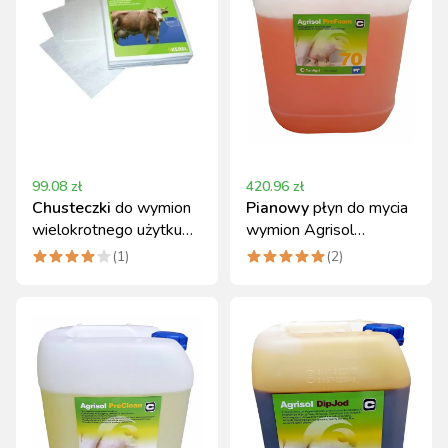
99.08
zł
420.96
zł
Chusteczki
do wymion
Pianowy
płyn do mycia
wielokrotnego użytku
wymion Agrisol
27x29cm 50 szt. Kerbl
PreFoam 70 20 kg
(
1
)
(
2
)