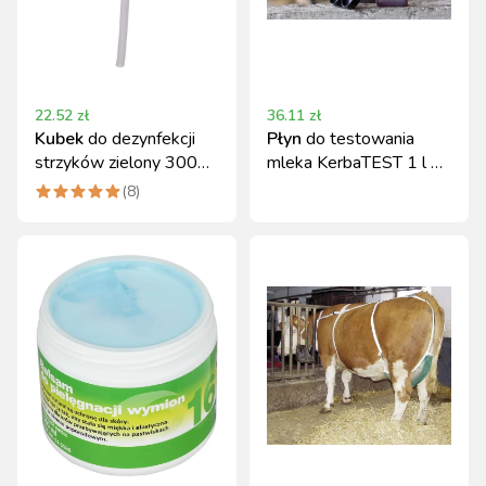
22.52
zł
36.11
zł
Kubek
do dezynfekcji
Płyn
do testowania
strzyków zielony 300
mleka KerbaTEST 1 l do
ml Kerbl
oznaczania komórek
(
8
)
somatycznych