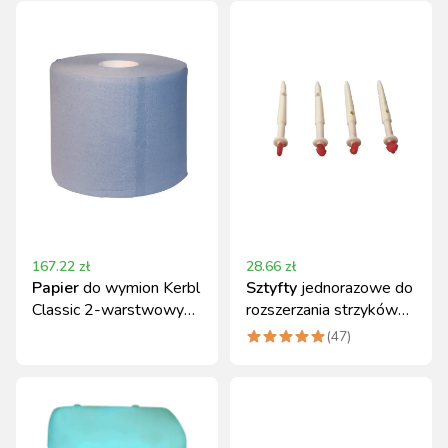
167.22
zł
28.66
zł
Papier
do wymion Kerbl
Sztyfty
jednorazowe do
Classic 2-warstwowy
rozszerzania strzyków
2x1000 listków
4,5 cm 10 szt. Kerbl
(
47
)