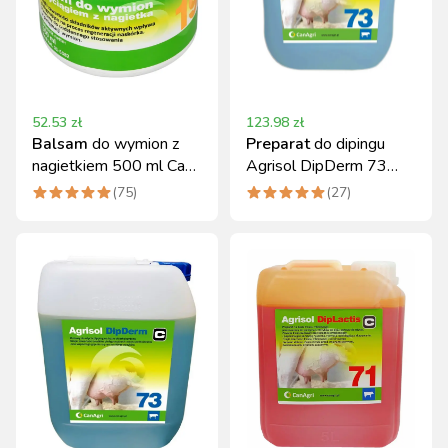
52.53
zł
123.98
zł
Balsam
do wymion z
Preparat
do dipingu
nagietkiem 500 ml Can
Agrisol DipDerm 73
Agri
zimowy 5 kg
(
75
)
(
27
)