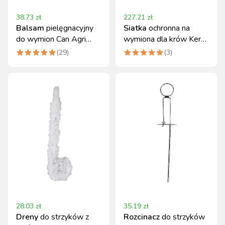
38.73
zł
227.21
zł
Balsam
pielęgnacyjny
Siatka
ochronna na
do wymion Can Agri
wymiona dla krów Kerbl
500 ml naturalna
XL z pasem naszyjnym
(
29
)
(
3
)
ochrona
28.03
zł
35.19
zł
Dreny
do strzyków z
Rozcinacz
do strzyków