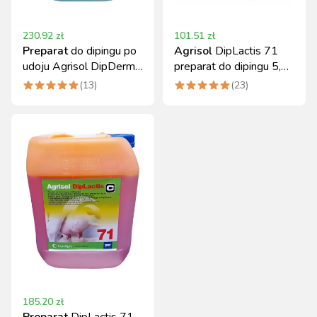
230.92
zł
101.51
zł
Preparat
do dipingu po
Agrisol
DipLactis 71
udoju Agrisol DipDerm
preparat do dipingu 5,4
73 zimowy 10 kg
kg do pielęgnacji
(
13
)
(
23
)
strzyków
185.20
zł