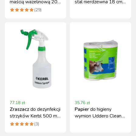
maścią wazelinową 20
stal nierdzewna 18 cm
szt. Kerbl
Kerbl
(
29
)
77.18
zł
35.76
zł
Zraszacz
do dezynfekcji
Papier
do higieny
strzyków Kerbl 500 ml
wymion Uddero Clean
metalowy rozpylacz
Kerbl, 23x22 cm,
(
3
)
2x200 listków