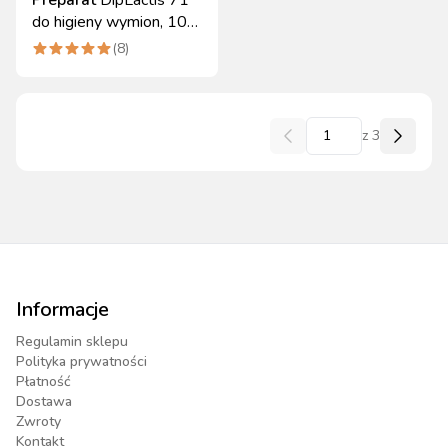
Preparat
DipLactis 71
do higieny wymion, 10
kg, Can Agri
(
8
)
z
3
Informacje
Regulamin sklepu
Polityka prywatności
Płatność
Dostawa
Zwroty
Kontakt