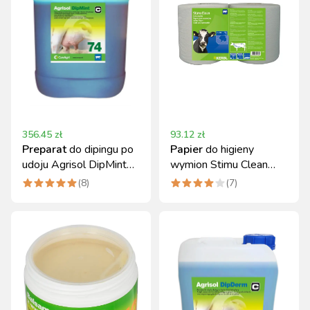
356.45
zł
93.12
zł
Preparat
do dipingu po
Papier
do higieny
udoju Agrisol DipMint
wymion Stimu Clean
74 20kg
Kerbl, do pracy na sucho,
(
8
)
(
7
)
2 x 780 listków