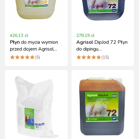
426.13
zł
278.19
zł
Płyn
do mycia wymion
Agrisol
DipJod 72 Płyn
przed dojem Agrisol
do dipingu
PreClean 69 20 kg
poudojowego 10 kg
(
5
)
(
15
)