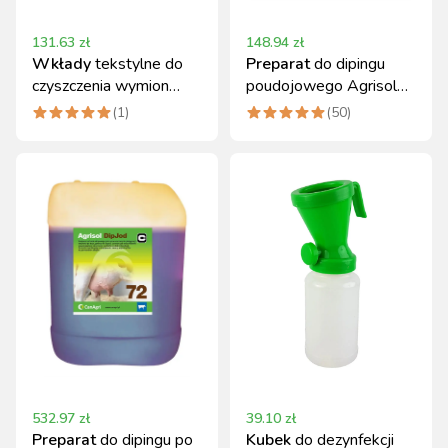
131.63
zł
148.94
zł
Wkłady
tekstylne do
Preparat
do dipingu
czyszczenia wymion
poudojowego Agrisol
Kerbl Uddero Clean
DipJod 72 5 kg
(
1
)
(
50
)
1000 szt.
532.97
zł
39.10
zł
Preparat
do dipingu po
Kubek
do dezynfekcji