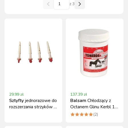
z
3
29.99
zł
137.39
zł
Sztyfty
jednorazowe do
Balsam
Chłodzący z
rozszerzania strzyków 7
Octanem Glinu Kerbl 1
cm 10 szt. Kerbl
kg do Pielęgnacji
(
2
)
Wymion