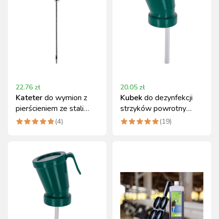
22.76
zł
20.05
zł
Kateter
do wymion z
Kubek
do dezynfekcji
pierścieniem ze stali
strzyków powrotny
nierdzewnej Kerbl
zielony 300 ml Kerbl
(
4
)
(
19
)