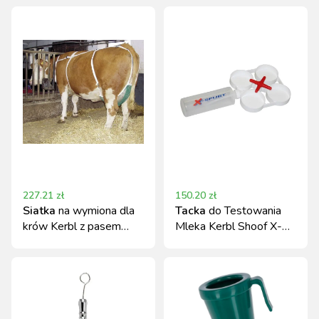
227.21
zł
150.20
zł
Siatka
na wymiona dla
Tacka
do Testowania
krów Kerbl z pasem
Mleka Kerbl Shoof X-
naszyjnym rozmiar L
Spurt 300ml