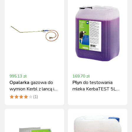
995.13
zł
169.70
zł
Opalarka
gazowa do
Płyn
do testowania
wymion Kerbl z lancą i
mleka KerbaTEST 5L
wężem 1,5 m
Kerbl
(
1
)