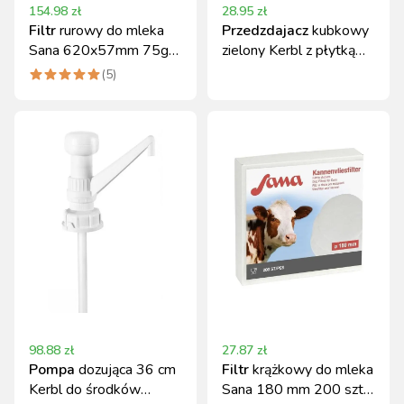
154.98
zł
28.95
zł
Filtr
rurowy do mleka
Przedzdajacz
kubkowy
Sana 620x57mm 75g
zielony Kerbl z płytką
250szt. Kerbl
kontrolną
(
5
)
98.88
zł
27.87
zł
Pompa
dozująca 36 cm
Filtr
krążkowy do mleka
Kerbl do środków
Sana 180 mm 200 szt.