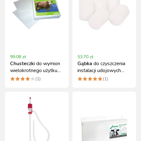
99.08
zł
53.70
zł
Chusteczki
do wymion
Gąbka
do czyszczenia
wielokrotnego użytku
instalacji udojowych
27x29cm 50 szt. Kerbl
60x70 mm 10 szt.
(
1
)
(
1
)
Kerbl