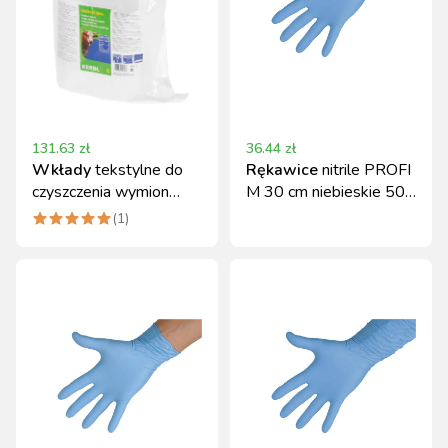
131.63
zł
36.44
zł
Wkłady
tekstylne do
Rękawice
nitrile PROFI
czyszczenia wymion
M 30 cm niebieskie 50
Kerbl Uddero Clean
szt. Kerbl
(
1
)
1000 szt.