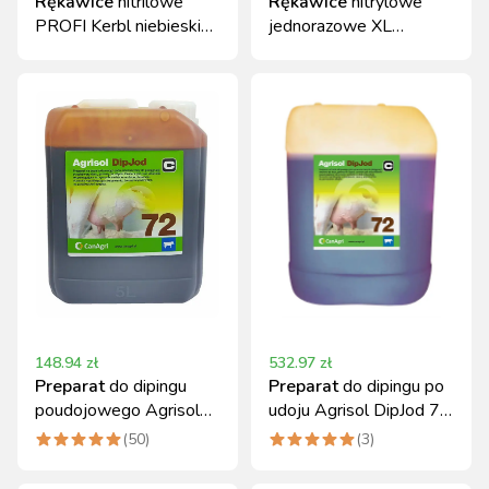
Rękawice
nitrilowe
Rękawice
nitrylowe
PROFI Kerbl niebieskie
jednorazowe XL
S 30 cm 50 szt.
niebieskie 100 szt.
Kerbl
148.94
zł
532.97
zł
Preparat
do dipingu
Preparat
do dipingu po
poudojowego Agrisol
udoju Agrisol DipJod 72
DipJod 72 5 kg
Jodowy 20 kg
(
50
)
(
3
)