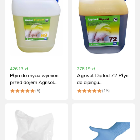
426.13
zł
278.19
zł
Płyn
do mycia wymion
Agrisol
DipJod 72 Płyn
przed dojem Agrisol
do dipingu
PreClean 69 20 kg
poudojowego 10 kg
(
5
)
(
15
)