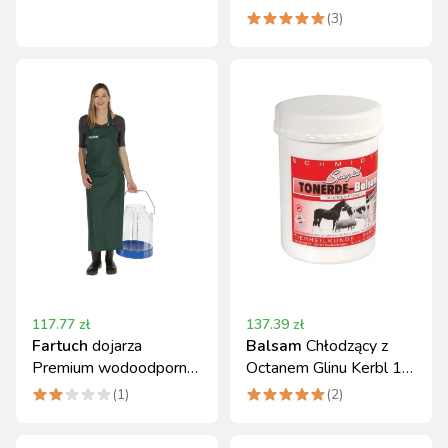
XL 140x124 cm Kerbl
Kerbl do pracy rolniczej
(
3
)
117.77
zł
137.39
zł
Fartuch
dojarza
Balsam
Chłodzący z
Premium wodoodporny
Octanem Glinu Kerbl 1
roz. L 125x118 cm
kg do Pielęgnacji
(
1
)
(
2
)
Kerbl
Wymion