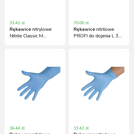
33.42
zł
70.00
zł
Rękawice
nitrylowe
Rękawice
nitrilowe
Nitrile Classic M
PROFI do dojenia L 30
niebieskie 100 szt.
cm niebieskie 50 szt.
Kerbl
Kerbl
36.44
zł
33.42
zł