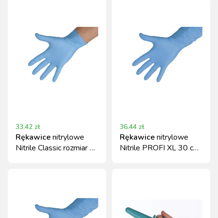
33.42
zł
36.44
zł
Rękawice
nitrylowe
Rękawice
nitrylowe
Nitrile Classic rozmiar L
Nitrile PROFI XL 30 cm
niebieskie 100 szt
niebieskie 50 szt Kerbl
KERBL