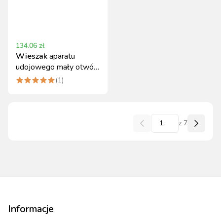
134.06
zł
Wieszak
aparatu
udojowego mały otwór
stal nierdzewna
(
1
)
z
7
Informacje