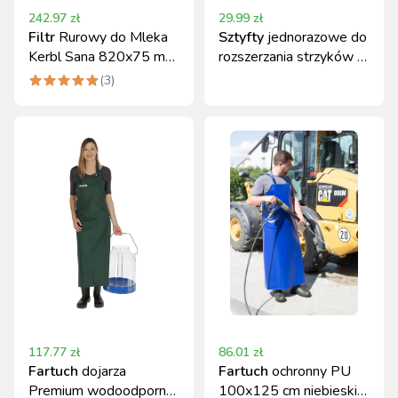
242.97
zł
29.99
zł
Filtr
Rurowy do Mleka
Sztyfty
jednorazowe do
Kerbl Sana 820x75 mm,
rozszerzania strzyków 7
75g, 200 szt.
cm 10 szt. Kerbl
(
3
)
117.77
zł
86.01
zł
Fartuch
dojarza
Fartuch
ochronny PU
Premium wodoodporny
100x125 cm niebieski