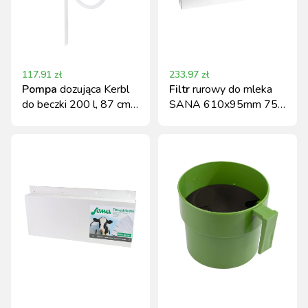
117.91
zł
233.97
zł
Pompa
dozująca Kerbl
Filtr
rurowy do mleka
do beczki 200 l, 87 cm,
SANA 610x95mm 75g
z adapterami
szyty 200szt.