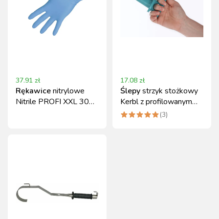
37.91
zł
17.08
zł
Rękawice
nitrylowe
Ślepy
strzyk stożkowy
Nitrile PROFI XXL 30
Kerbl z profilowanym
cm 50 szt Kerbl
uchwytem, tworzywo
(
3
)