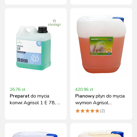
chemicznych i olejów
Kerbl
26.76
zł
420.96
zł
Preparat
do mycia
Pianowy
płyn do mycia
konwi Agrisol 1 E 78, 2
wymion Agrisol
kg, Can Agri
PreFoam 70 20 kg
(
2
)