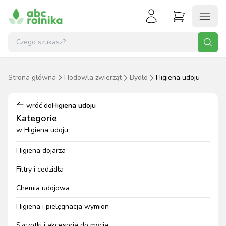
Strona główna
Hodowla zwierząt
Bydło
Higiena udoju
wróć do
Higiena udoju
Kategorie
w
Higiena udoju
Higiena dojarza
Filtry i cedzidła
Chemia udojowa
Higiena i pielęgnacja wymion
Szczotki i akcesoria do mycia