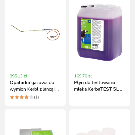
995.13
zł
169.70
zł
Opalarka
gazowa do
Płyn
do testowania
wymion Kerbl z lancą i
mleka KerbaTEST 5L
wężem 1,5 m
Kerbl
(
1
)