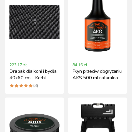
223.17
zł
84.16
zł
Drapak
dla koni i bydła,
Płyn
przeciw obgryzaniu
40x60 cm - Kerbl
AKS 500 ml naturalna
ochrona dla koni
(
3
)