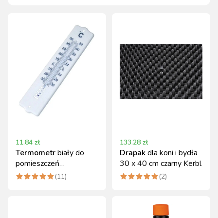
11.84
zł
133.28
zł
Termometr
biały do
Drapak
dla koni i bydła
pomieszczeń
30 x 40 cm czarny Kerbl
gospodarczych Kerbl
(
11
)
(
2
)