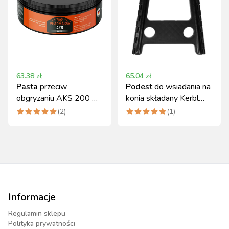
63.38
zł
65.04
zł
Pasta
przeciw
Podest
do wsiadania na
obgryzaniu AKS 200 ml
konia składany Kerbl
z naturalnym
36x28x39 cm
(
2
)
(
1
)
ekstraktem pieprzu
Informacje
Regulamin sklepu
Polityka prywatności