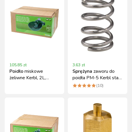
105.85
zł
3.63
zł
Poidło
miskowe
Sprężyna
zaworu do
żeliwne Kerbl, 2L,
poidła PM-5 Kerbl stal
oliwkowe
nierdzewna
(
10
)