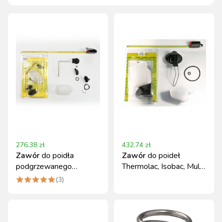
276.38
zł
432.74
zł
Zawór
do poidła
Zawór
do poideł
podgrzewanego
Thermolac, Isobac, Multi
LAKCHO 10-
La Buvette
(
3
)
2569/2570