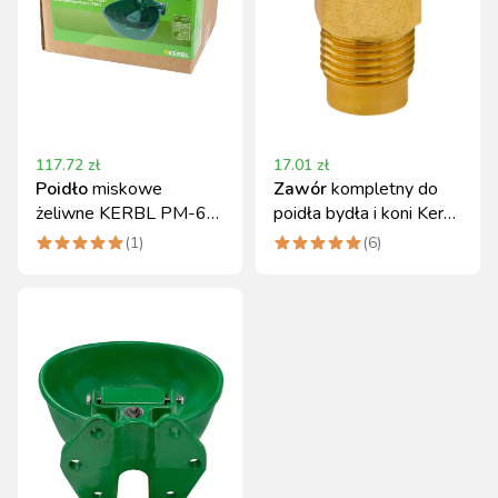
117.72
zł
17.01
zł
Poidło
miskowe
Zawór
kompletny do
żeliwne KERBL PM-6
poidła bydła i koni Kerbl
3L dla bydła i koni
PM-5 0,1 kg
(
1
)
(
6
)
oliwkowe