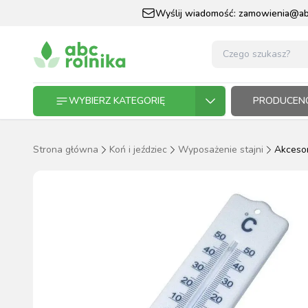
Wyślij wiadomość:
zamowienia@abc
WYBIERZ KATEGORIĘ
PRODUCENC
Strona główna
Koń i jeździec
Wyposażenie stajni
Akcesor
GOSPODARSTWO ROLNE
GOSP
ZWIE
KOŃ I
OGRO
HODO
PASZ
ZWIERZĘTA DOMOWE
KOŃ I JEŹDZIEC
OGRODNICTWO
N
RĘKAWI
AP