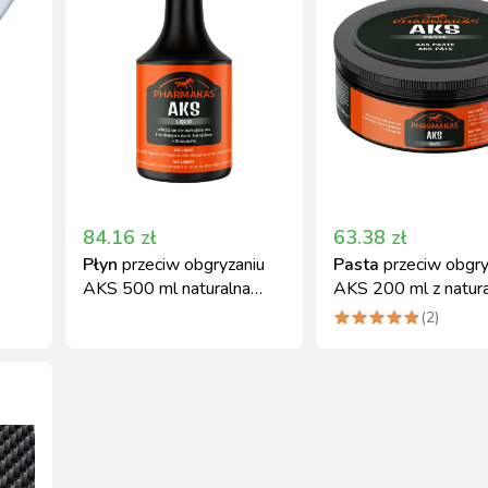
84.16
zł
63.38
zł
Płyn
przeciw obgryzaniu
Pasta
przeciw obgry
AKS 500 ml naturalna
AKS 200 ml z natur
ochrona dla koni
ekstraktem pieprzu
(
2
)