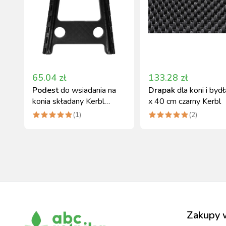
65.04
zł
133.28
zł
Podest
do wsiadania na
Drapak
dla koni i byd
konia składany Kerbl
x 40 cm czarny Kerbl
36x28x39 cm
(
1
)
(
2
)
Zakupy 