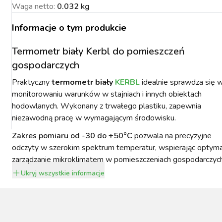
Waga netto
:
0.032 kg
Informacje o tym produkcie
Termometr biały Kerbl do pomieszczeń
NACJA ROŚLIN
ZYNKI DO
ZYNKI DO
PSY
URZĄDZENIA
KOTY
gospodarczych
WETERYNARIA
SORIA DLA
ZYŻENIA
ZYŻENIA
GIENA I
PAKUJEMY SIĘ NA
POMIAROWE
ARTYKUŁY
ZWALCZANIE
ZAKISZANIE
ECZEŃSTWO
KONIA
TECHNICZNE
ZAWODY
SZKODNIKÓW
Praktyczny
termometr biały
KERBL
idealnie sprawdza się 
monitorowaniu warunków w stajniach i innych obiektach
hodowlanych. Wykonany z trwałego plastiku, zapewnia
niezawodną pracę w wymagającym środowisku.
Zakres pomiaru od -30 do +50°C
pozwala na precyzyjne
odczyty w szerokim spektrum temperatur, wspierając optym
zarządzanie mikroklimatem w pomieszczeniach gospodarczych
YNFEKCJA
MUCHY W STAJNI.
NOWOŚCI KERBL
ICBRUSH
STOP
2022
Ukryj
wszystkie informacje