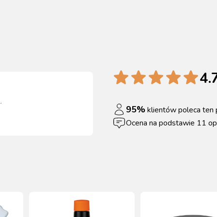
4.
l
.
95
%
klientów poleca ten 
Ocena na podstawie
11
opi