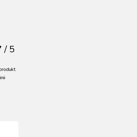
7
/ 5
produkt
nii