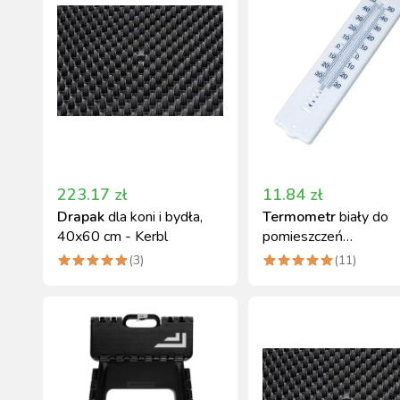
223.17
zł
11.84
zł
Drapak
dla koni i bydła,
Termometr
biały do
40x60 cm - Kerbl
pomieszczeń
gospodarczych Kerbl
(
3
)
(
11
)