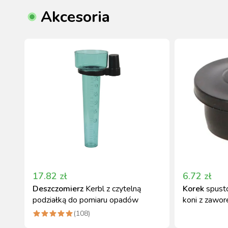
Akcesoria
17.82
zł
6.72
zł
Deszczomierz
Kerbl z czytelną
Korek
spusto
podziałką do pomiaru opadów
koni z zawo
(
108
)