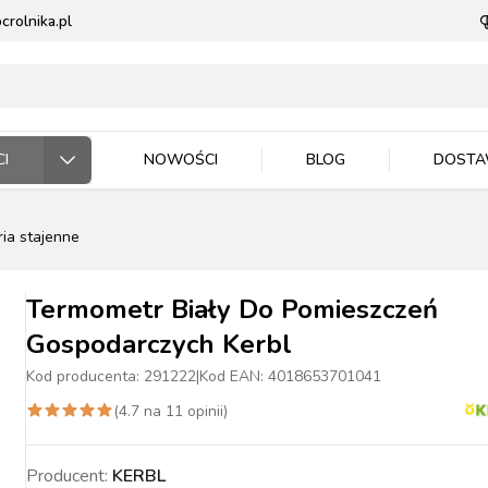
rolnika.pl
I
NOWOŚCI
BLOG
DOST
ia stajenne
ODARSTWO ROLNE
RZĘTA DOMOWE
 JEŹDZIEC
DNICTWO
WLA ZWIERZĄT
E DLA ZWIERZĄT
Termometr Biały Do Pomieszczeń
Gospodarczych Kerbl
Kod producenta:
291222
|
Kod EAN:
4018653701041
(
4.7
na
11
opinii)
ASIONA
BYDŁO
BYDŁO
PIES
MASZYNKI DO
NAWOZY
TRZODA
TRZODA
KOT
WIADRA, POJEMNIKI
ZIEMIA I PODŁOŻA
DRÓB
DRÓB
PTAKI
CE ROBOCZE
TECZKA
PELLET
STOP OWADOM
STRZYŻENIA
MISKI
Producent:
KERBL