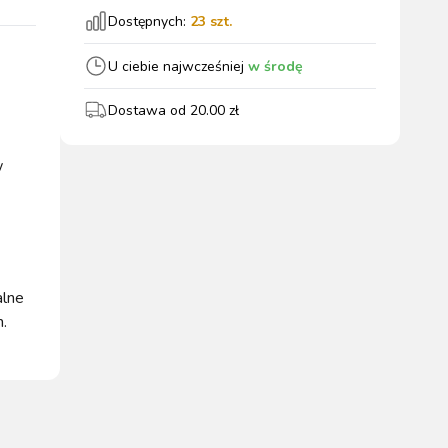
Dostępnych:
23
szt.
wszystkie
U ciebie najwcześniej
w środę
Dostawa od
20.00
zł
WYPOSAŻENIE
OGRODZENIA
ZWALCZANIE
PADOK
ELEKTRYCZNE
BOXU
SZKODNIKÓW
w
alne
.
WYPRZEDAŻ
KATALOGU 2024