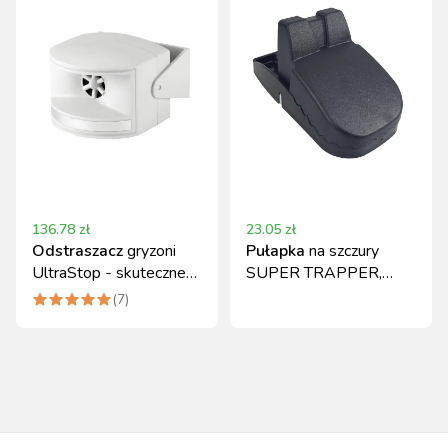
136.78
zł
23.05
zł
Odstraszacz
gryzoni
Pułapka
na szczury
UltraStop - skuteczne
SUPER TRAPPER,
zabezpieczenie domu
mechaniczna,
(
7
)
140x80x80 mm