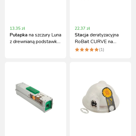
13.35
zł
22.37
zł
Pułapka
na szczury Luna
Stacja
deratyzacyjna
z drewnianą podstawką
RoBait CURVE na
Cit
myszy i szczury z
(
1
)
transparentną pokrywą