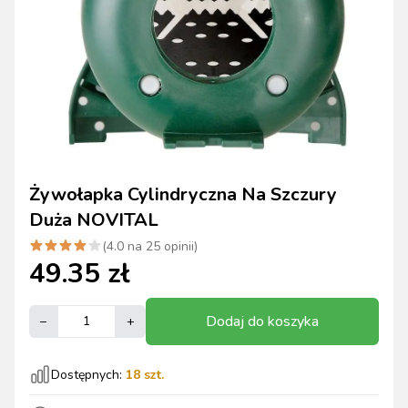
Żywołapka Cylindryczna Na Szczury
Duża NOVITAL
(
4.0
na
25
opinii)
49.35
zł
Dodaj do koszyka
–
+
Dostępnych:
18
szt.