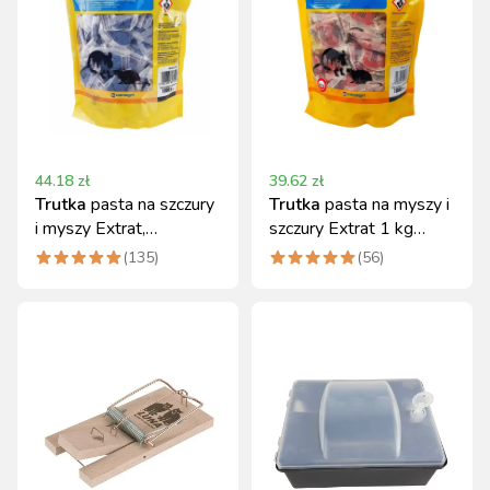
44.18
zł
39.62
zł
Trutka
pasta na szczury
Trutka
pasta na myszy i
i myszy Extrat,
szczury Extrat 1 kg
brodifakum 1 kg
bromadiolon
(
135
)
(
56
)