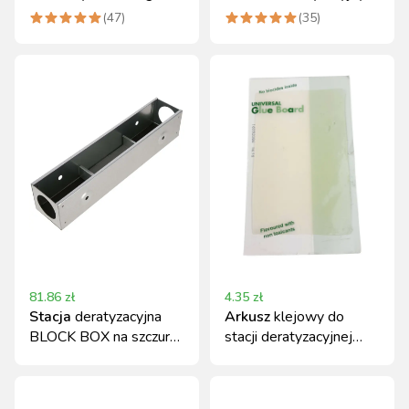
12x5,5x5,5 cm
110x60 mm Can Agri
(
47
)
(
35
)
81.86
zł
4.35
zł
Stacja
deratyzacyjna
Arkusz
klejowy do
BLOCK BOX na szczury i
stacji deratyzacyjnej
myszy 40x8x8 cm
157x95 mm na myszy i
metalowa
szczury