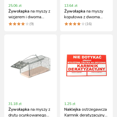
25.06
zł
13.64
zł
Żywołapka
na myszy z
Żywołapka
na myszy
wizjerem i dwoma
kopułowa z dwoma
wejściami, ekologiczna
wlotami NOVITAL
(
9
)
(
16
)
31.18
zł
1.25
zł
Żywołapka
na myszy z
Naklejka
ostrzegawcza
drutu ocynkowanego
Karmnik deratyzacyjny