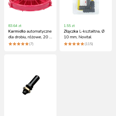
83.64
zł
1.55
zł
Karmidło
automatyczne
Złączka
L-kształtna, Ø
dla drobiu, różowe, 20 l,
10 mm, Novital
15 kg, Novital
(
7
)
(
115
)