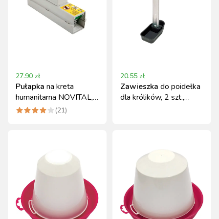
27.90
zł
20.55
zł
Pułapka
na kreta
Zawieszka
do poidełka
humanitarna NOVITAL,
dla królików, 2 szt.,
tworzywo sztuczne
Novital
(
21
)