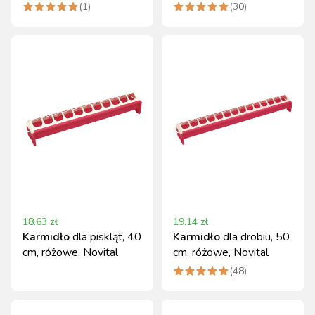
(
1
)
(
30
)
18.63
zł
19.14
zł
Karmidło
dla piskląt, 40
Karmidło
dla drobiu, 50
cm, różowe, Novital
cm, różowe, Novital
(
48
)