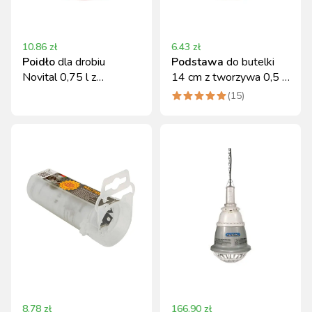
10.86
zł
6.43
zł
Poidło
dla drobiu
Podstawa
do butelki
Novital 0,75 l z
14 cm z tworzywa 0,5 l
systemem dozowania
NOVITAL
(
15
)
8.78
zł
166.90
zł