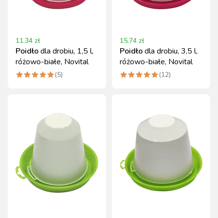
11.34
zł
15.74
zł
Poidło
dla drobiu, 1,5 l,
Poidło
dla drobiu, 3,5 l,
różowo-białe, Novital
różowo-białe, Novital
(
5
)
(
12
)