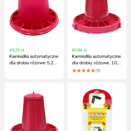
49.29
zł
60.84
zł
Karmidło
automatyczne
Karmidło
automatyczne
dla drobiu różowe 5,25 l
dla drobiu, różowe, 10,5
Novital
l, 7 kg, Novital
(
9
)