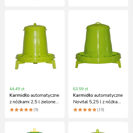
44.49
zł
63.59
zł
Karmidło
automatyczne
Karmidło
automatyczne
z nóżkami 2,5 l zielone
Novital 5,25 l z nóżkami
NOVITAL
zielone
(
9
)
(
19
)