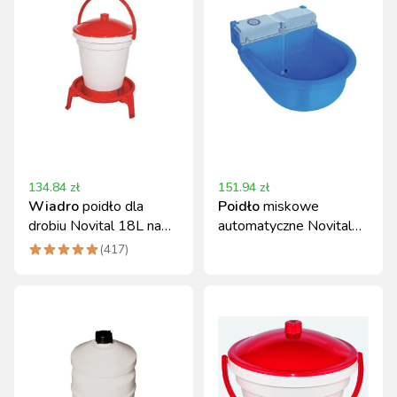
134.84
zł
151.94
zł
Wiadro
poidło dla
Poidło
miskowe
drobiu Novital 18L na
automatyczne Novital
nóżkach
PLUS 6l dla zwierząt
(
417
)
hodowlanych