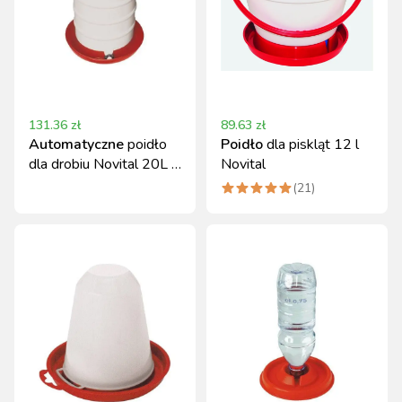
131.36
zł
89.63
zł
Automatyczne
poidło
Poidło
dla piskląt 12 l
dla drobiu Novital 20L z
Novital
górnym napełnianiem
(
21
)