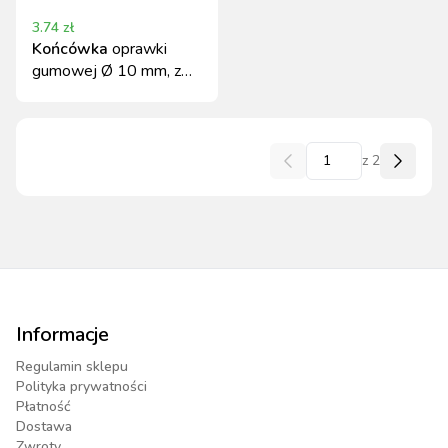
3.74
zł
Końcówka
oprawki
gumowej Ø 10 mm, z
nakrętką mosiężną,
Novital
z
2
Informacje
Regulamin sklepu
Polityka prywatności
Płatność
Dostawa
Zwroty