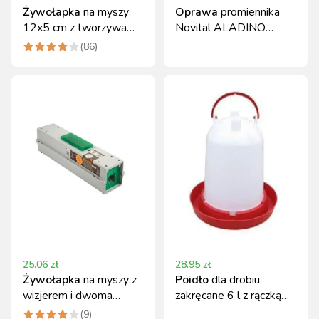
Żywołapka
na myszy
Oprawa
promiennika
12x5 cm z tworzywa
Novital ALADINO
sztucznego NOVITAL
250W z kablem 5m
(
86
)
25.06
zł
28.95
zł
Żywołapka
na myszy z
Poidło
dla drobiu
wizjerem i dwoma
zakręcane 6 l z rączką
wejściami, ekologiczna
Novital
(
9
)