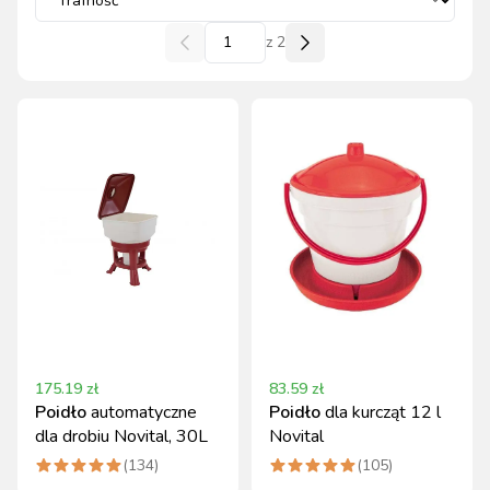
z
2
175.19
zł
83.59
zł
Poidło
automatyczne
Poidło
dla kurcząt 12 l
dla drobiu Novital, 30L
Novital
(
134
)
(
105
)