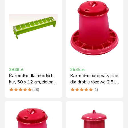
29.38
zł
35.45
zł
Karmidło
dla młodych
Karmidło
automatyczne
kur, 50 x 12 cm, zielone,
dla drobiu różowe 2,5 l,
Novital
1,5 kg, Novital
(
29
)
(
1
)