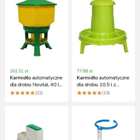
262.31
zł
77.88
zł
Karmidło
automatyczne
Karmidło
automatyczne
dla drobiu Novital, 40 l,
dla drobiu 10,5 l z
zielono-żółte
nóżkami i regulacją
(
32
)
(
19
)
Novital