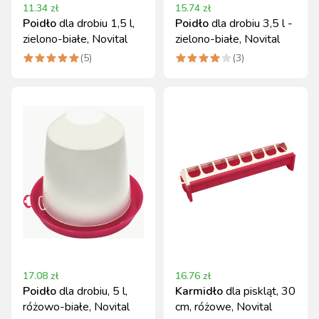
11.34
zł
15.74
zł
Poidło
dla drobiu 1,5 l,
Poidło
dla drobiu 3,5 l -
zielono-białe, Novital
zielono-białe, Novital
(
5
)
(
3
)
17.08
zł
16.76
zł
Poidło
dla drobiu, 5 l,
Karmidło
dla piskląt, 30
różowo-białe, Novital
cm, różowe, Novital