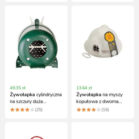
49.35
zł
13.64
zł
Żywołapka
cylindryczna
Żywołapka
na myszy
na szczury duża
kopułowa z dwoma
NOVITAL
wlotami NOVITAL
(
25
)
(
16
)