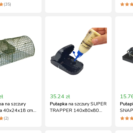
m Can Agri
(
35
)
zł
35.24
zł
15.7
ka
na szczury
Pułapka
na szczury SUPER
Pułap
ła 40x24x18 cm z
TRAPPER 140x80x80
SNAPP
trzaskową
mm z atraktantem
tworz
(
2
)
serowym