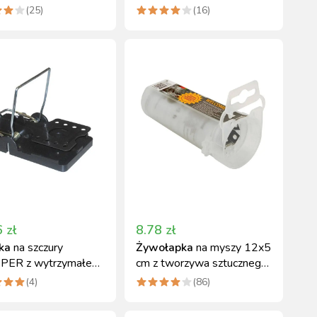
wlotami NOVITAL
(
25
)
(
16
)
6
zł
8.78
zł
ka
na szczury
Żywołapka
na myszy 12x5
ER z wytrzymałego
cm z tworzywa sztucznego
ywa 14x7,5 cm
NOVITAL
(
4
)
(
86
)