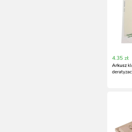
4.35
zł
Arkusz
kl
deratyza
na myszy 