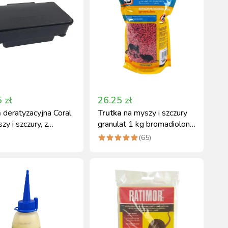
5
zł
26.25
zł
a
deratyzacyjna Coral
Trutka
na myszy i szczury
zy i szczury, z
granulat 1 kg bromadiolon
em, 23x12,5x7,5 cm
Extrat
(
65
)