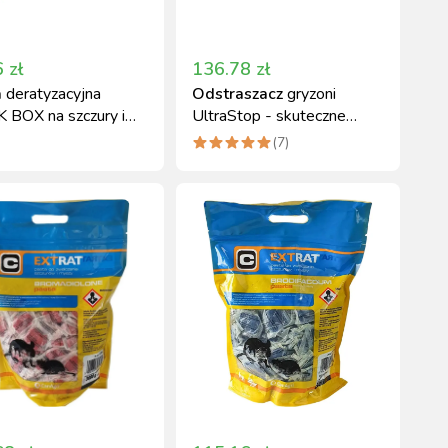
6
zł
136.78
zł
a
deratyzacyjna
Odstraszacz
gryzoni
 BOX na szczury i
UltraStop - skuteczne
 40x8x8 cm
zabezpieczenie domu
(
7
)
owa