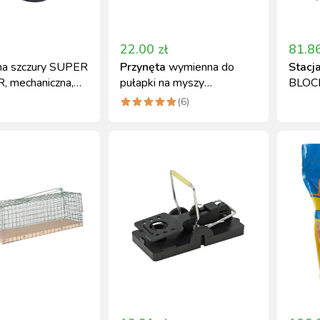
22.00
zł
81.8
na szczury SUPER
Przynęta
wymienna do
Stacj
 mechaniczna,
pułapki na myszy
BLOCK
80 mm
mouseStop 6 szt.
myszy
(
6
)
metal