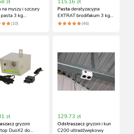
68
zł
115.16
zł
a
na myszy i szczury
Pasta
deratyzacyjna
 pasta 3 kg
EXTRAT brodifakum 3 kg
diolon
na szczury i myszy
(
10
)
(
46
)
31
zł
129.73
zł
aszacz
gryzoni
Odstraszacz
gryzoni i kun
Stop DuoX2 do
C200 ultradźwiękowy