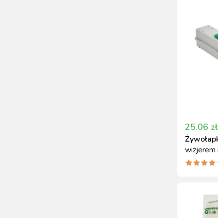
25.06
zł
Żywołap
wizjerem
wejściami