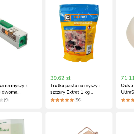
39.62
zł
71.1
ka
na myszy z
Trutka
pasta na myszy i
Odstr
 i dwoma
szczury Extrat 1 kg
Ultra
, ekologiczna
bromadiolon
ultra
(
9
)
(
56
)
podłą