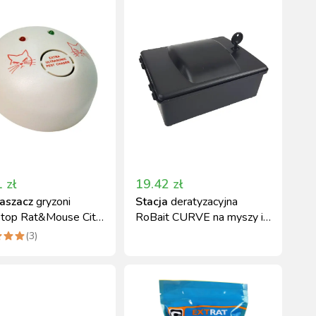
1
zł
19.42
zł
aszacz
gryzoni
Stacja
deratyzacyjna
Stop Rat&Mouse Cit,
RoBait CURVE na myszy i
dźwiękowy,
szczury 18x10x22,5 cm
(
3
)
czany