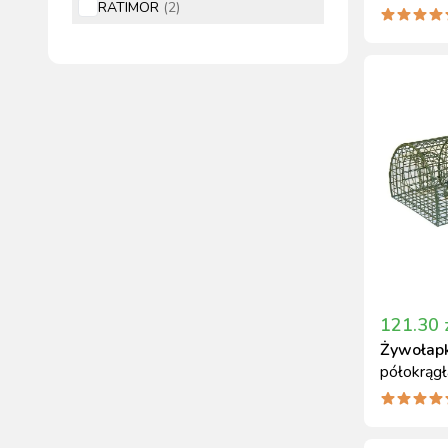
RATIMOR
(
2
)
110x60 m
121.30
Żywołap
półokrąg
klapką za