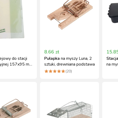
8.66
zł
15.8
ejowy do stacji
Pułapka
na myszy Luna, 2
Stacj
cyjnej 157x95 mm
sztuki, drewniana podstawa
na mys
i szczury
zamki
(
20
)