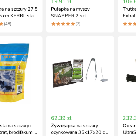
19.91
zł
106.
ka
na szczury 27,5
Pułapka
na myszy
Trutk
,5 cm KERBL stal
SNAPPER 2 szt.
Extrat
ana
wytrzymała mechaniczna
broma
(
48
)
(
7
)
Kerbl
62.39
zł
232.
sta na szczury i
Żywołapka
na szczury
Odstr
rat, brodifakum 1
ocynkowana 35x17x20 cm
Ultra