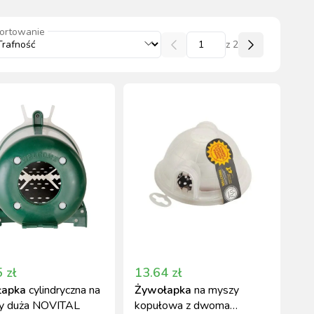
wszystkie
ortowanie
z
2
WYPOSAŻENIE
OGRODZENIA
ZWALCZANIE
PADOK
ELEKTRYCZNE
BOXU
SZKODNIKÓW
WYPRZEDAŻ
KATALOGU 2024
5
zł
13.64
zł
łapka
cylindryczna na
Żywołapka
na myszy
ry duża NOVITAL
kopułowa z dwoma