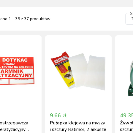
S
lono
1
-
35
z
37
produktów
NACJA ROŚLIN
ZYNKI DO
ZYNKI DO
PSY
URZĄDZENIA
KOTY
WETERYNARIA
SORIA DLA
ZYŻENIA
ZYŻENIA
GIENA I
PAKUJEMY SIĘ NA
POMIAROWE
ARTYKUŁY
ZWALCZANIE
ZAKISZANIE
ECZEŃSTWO
KONIA
TECHNICZNE
ZAWODY
SZKODNIKÓW
YNFEKCJA
MUCHY W STAJNI.
NOWOŚCI KERBL
ICBRUSH
STOP
2022
9.66
zł
49.3
ostrzegawcza
Pułapka
klejowa na myszy
Żywo
eratyzacyjny
i szczury Ratimor, 2 arkusze
szczu