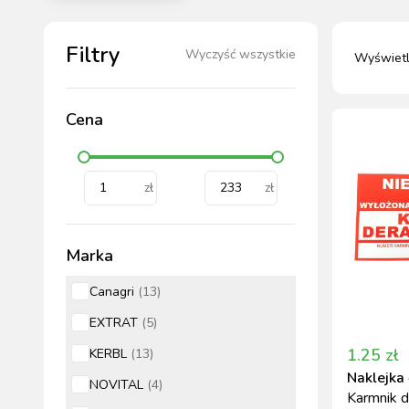
HODOWLA ZWIERZĄT
PASZE DLA ZWIERZĄT
Filtry
Wyczyść wszystkie
Wyświet
MATERIAŁ SIEWNY
PIELĘG
MAS
MAS
Cena
AKCE
STR
STR
HI
BEZPI
zł
zł
Marka
Canagri
(
13
)
DEZ
MAG
EXTRAT
(
5
)
1.25
zł
KERBL
(
13
)
Naklejka
NOVITAL
(
4
)
Karmnik d