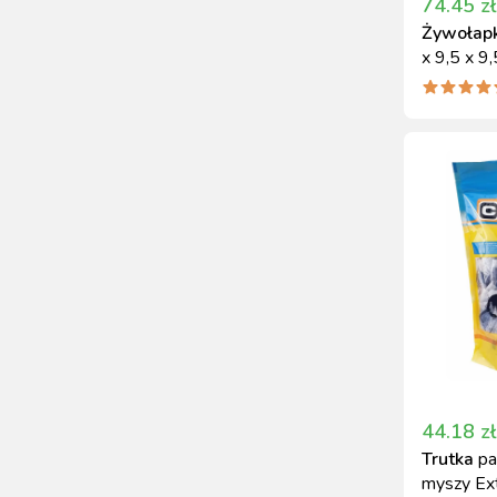
74.45
zł
Żywołap
x 9,5 x 9
ocynkow
44.18
zł
Trutka
pa
myszy Ext