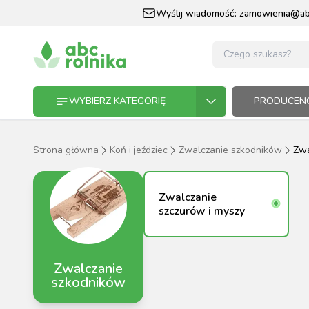
Wyślij wiadomość:
zamowienia@abc
WYBIERZ KATEGORIĘ
PRODUCENC
Strona główna
Koń i jeździec
Zwalczanie szkodników
Zwa
GOSPODARSTWO ROLNE
GOSP
ZWIE
KOŃ I
OGRO
HODO
PASZ
Zwalczanie
ZWIERZĘTA DOMOWE
szczurów i myszy
KOŃ I JEŹDZIEC
Zwalczanie
OGRODNICTWO
szkodników
N
RĘKAWI
AP