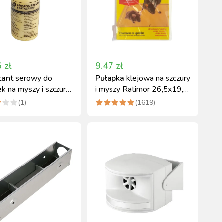
6
zł
9.47
zł
tant
serowy do
Pułapka
klejowa na szczury
k na myszy i szczury
i myszy Ratimor 26,5x19,5
cm z wabikiem
(
1
)
(
1619
)