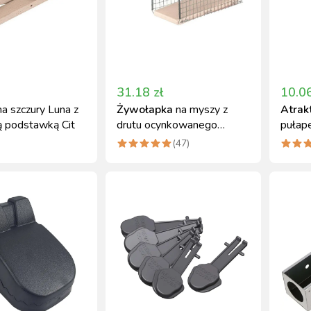
31.18
zł
10.0
na szczury Luna z
Żywołapka
na myszy z
Atrak
ą podstawką Cit
drutu ocynkowanego
pułape
12x5,5x5,5 cm
60 ml
(
47
)