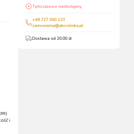
Tymczasowo niedostępny
wszystkie
+48 727 500 123
zamowienia@abcrolnika.pl
Dostawa od
20.00
zł
WYPOSAŻENIE
OGRODZENIA
ZWALCZANIE
PADOK
ELEKTRYCZNE
BOXU
SZKODNIKÓW
WYPRZEDAŻ
KATALOGU 2024
ziej
kość i