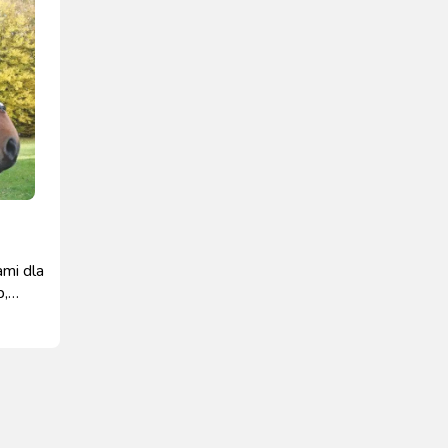
ami dla
b,