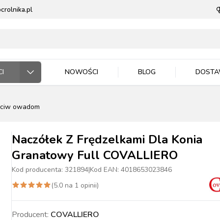
rolnika.pl
I
NOWOŚCI
BLOG
DOST
zeciw owadom
ODARSTWO ROLNE
RZĘTA DOMOWE
 JEŹDZIEC
DNICTWO
WLA ZWIERZĄT
E DLA ZWIERZĄT
Naczółek Z Frędzelkami Dla Konia
Granatowy Full COVALLIERO
Kod producenta:
321894
|
Kod EAN:
4018653023846
(
5.0
na
1
opinii)
ASIONA
BYDŁO
BYDŁO
PIES
MASZYNKI DO
NAWOZY
TRZODA
TRZODA
KOT
WIADRA, POJEMNIKI
ZIEMIA I PODŁOŻA
DRÓB
DRÓB
PTAKI
CE ROBOCZE
TECZKA
PELLET
STOP OWADOM
STRZYŻENIA
MISKI
Producent:
COVALLIERO