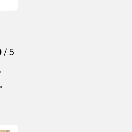
0
/ 5
n
ii