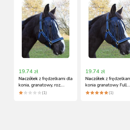
19.74
zł
19.74
zł
Naczółek
z frędzelkami dla
Naczółek
z frędzelkam
konia, granatowy, roz.
konia granatowy Full
Pony
COVALLIERO
(
1
)
(
1
)