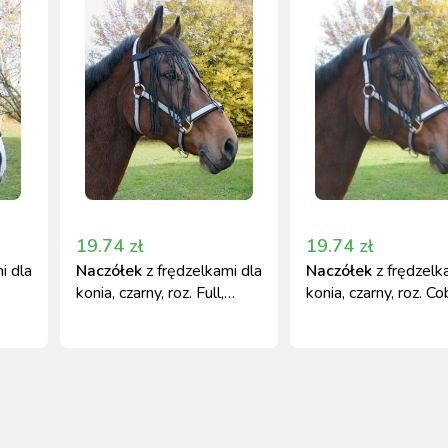
19.74
zł
19.74
zł
i dla
Naczółek
z frędzelkami dla
Naczółek
z frędzelk
konia, czarny, roz. Full,
konia, czarny, roz. Co
Covalliero
Covalliero