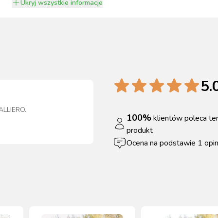
Ukryj
wszystkie informacje
5.
VALLIERO
.
100
%
klientów poleca te
produkt
Ocena na podstawie
1
opin