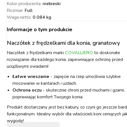
Kolor producenta
:
niebieski
Rozmiar
:
Full
Waga netto
:
0.084 kg
Informacje o tym produkcie
NACJA ROŚLIN
ZYNKI DO
ZYNKI DO
PSY
URZĄDZENIA
KOTY
WETERYNARIA
SORIA DLA
ZYŻENIA
ZYŻENIA
GIENA I
PAKUJEMY SIĘ NA
POMIAROWE
ARTYKUŁY
ZWALCZANIE
Naczółek z frędzelkami dla konia, granatowy
ZAKISZANIE
ECZEŃSTWO
KONIA
TECHNICZNE
ZAWODY
SZKODNIKÓW
Naczółek z frędzelkami marki
COVALLIERO
to doskonałe
rozwiązanie dla każdego konia, zapewniające ochronę przed
uciążliwymi owadami!
Łatwe wieszanie
- zapięcie na rzep umożliwia szybkie
mocowanie w kantarach i uzdach.
Ochrona oczu
- skutecznie chroni przed muchami i gzami,
YNFEKCJA
MUCHY W STAJNI.
NOWOŚCI KERBL
ICBRUSH
poprawiając komfort Twojego konia.
STOP
2022
Produkt dostarczany jest bez kabury, co czyni go jeszcze bard
funkcjonalnym. Idealny wybór dla właścicieli koni ceniących ja
wygodę!