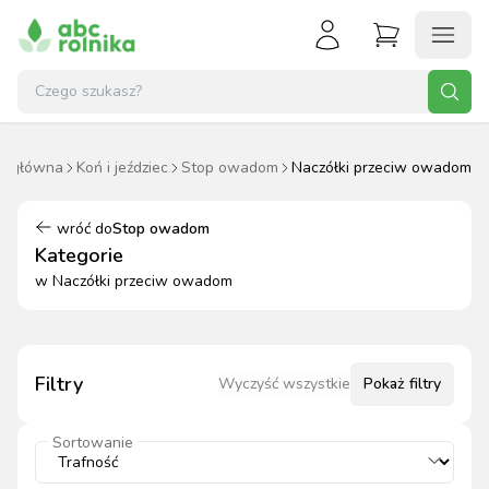
a główna
Koń i jeździec
Stop owadom
Naczółki przeciw owadom
wróć do
Stop owadom
Kategorie
w
Naczółki przeciw owadom
Filtry
Wyczyść wszystkie
Pokaż
filtry
Sortowanie