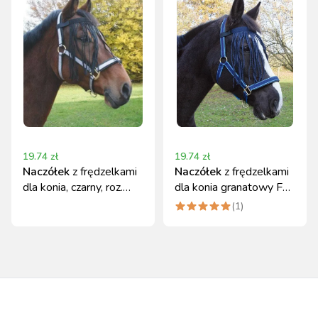
19.74
zł
19.74
zł
Naczółek
z frędzelkami
Naczółek
z frędzelkami
dla konia, czarny, roz.
dla konia granatowy Full
Cob, Covalliero
COVALLIERO
(
1
)