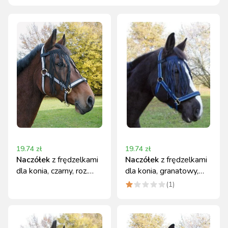
19.74
zł
19.74
zł
Naczółek
z frędzelkami
Naczółek
z frędzelkami
dla konia, czarny, roz.
dla konia, granatowy,
Full, Covalliero
roz. Pony
(
1
)