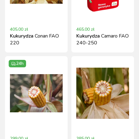
405.00
zł
465.00
zł
Kukurydza
Conan FAO
Kukurydza
Camaro FAO
220
240-250
24h
299.00
zł
385.00
zł