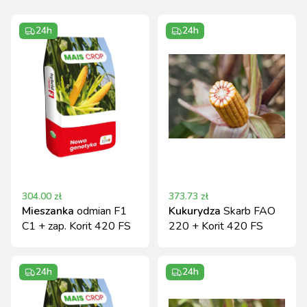
24h
24h
304.00
zł
373.73
zł
Mieszanka
odmian F1
Kukurydza
Skarb FAO
C1 + zap. Korit 420 FS
220 + Korit 420 FS
24h
24h