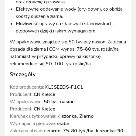
oraz głownię guzowatą.
Efektywne oddawanie wody (dry-down), co obniża
koszty suszenia ziarna.
Możliwość uprawy na słabszych stanowiskach
glebowych dzięki niskim wymaganiom.
W opakowaniu znajduje się 50 tysięcy nasion. Zalecana
obsada dla ziarna i CCM wynosi 75-80 tys. roślin/ha,
natomiast w przypadku uprawy na kiszonkę
rekomenduje się 90-100 tys. roślin/ha.
Szczegóły
Kod producenta:
KLCSEEDS-F1C1
Producent:
CN Kielce
W opakowaniu
:
50 tys. nasion
Producent
:
CN Kielce
Kierunek użytkowania
:
Kiszonka, Ziarno
Wymagania glebowe
:
słabe
Zalecana obsada
:
ziarno: 75-80 tys./ha, kiszonka: 90-