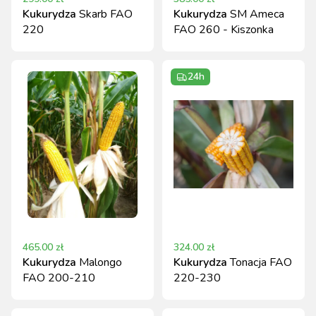
Kukurydza
Skarb FAO
Kukurydza
SM Ameca
220
FAO 260 - Kiszonka
24h
465.00
zł
324.00
zł
Kukurydza
Malongo
Kukurydza
Tonacja FAO
FAO 200-210
220-230