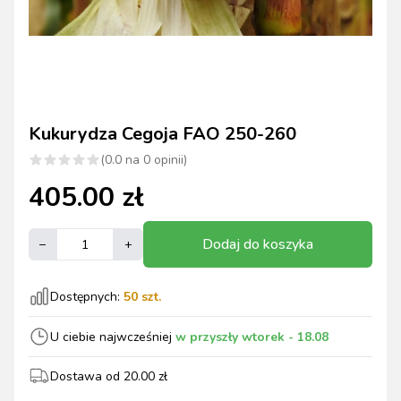
Kukurydza Cegoja FAO 250-260
(
0.0
na
0
opinii)
405.00
zł
Dodaj do koszyka
–
+
Dostępnych:
50
szt.
U ciebie najwcześniej
w przyszły wtorek
- 18.08
Dostawa od
20.00
zł