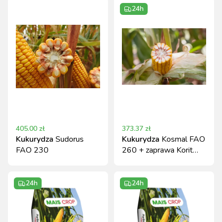
24h
405.00
zł
373.37
zł
Kukurydza
Sudorus
Kukurydza
Kosmal FAO
FAO 230
260 + zaprawa Korit
420 FS
24h
24h