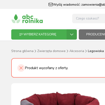
Wyślij wiadomość:
zamowienia@abc
WYBIERZ KATEGORIĘ
PRODUCENC
Strona główna
Zwierzęta domowe
Akcesoria
Legowiska d
GOSPODARSTWO ROLNE
GOSP
ZWIE
KOŃ I
OGRO
HODO
PASZ
Produkt wycofany z oferty.
ZWIERZĘTA DOMOWE
KOŃ I JEŹDZIEC
OGRODNICTWO
N
RĘKAWI
AP