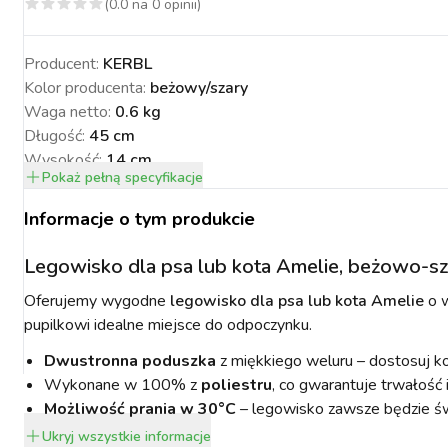
(
0.0
na
0
opinii)
Producent:
KERBL
Kolor producenta
:
beżowy/szary
Waga netto
:
0.6 kg
NACJA ROŚLIN
ZYNKI DO
ZYNKI DO
PSY
URZĄDZENIA
KOTY
WETERYNARIA
Długość
:
45 cm
SORIA DLA
ZYŻENIA
ZYŻENIA
GIENA I
PAKUJEMY SIĘ NA
POMIAROWE
ARTYKUŁY
ZWALCZANIE
ZAKISZANIE
Wysokość
:
14 cm
ECZEŃSTWO
KONIA
TECHNICZNE
ZAWODY
SZKODNIKÓW
Pokaż
pełną specyfikacje
Szerokość
:
41 cm
Informacje o tym produkcie
Legowisko dla psa lub kota Amelie, beżowo-s
Oferujemy wygodne
legowisko dla psa lub kota Amelie
o w
YNFEKCJA
MUCHY W STAJNI.
NOWOŚCI KERBL
pupilkowi idealne miejsce do odpoczynku.
ICBRUSH
STOP
2022
Dwustronna poduszka
z miękkiego weluru – dostosuj ko
Wykonane w 100% z
poliestru
, co gwarantuje trwałość 
Możliwość prania w 30°C
– legowisko zawsze będzie św
Ukryj
wszystkie informacje