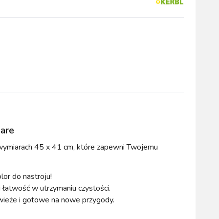
wszystkie
WYPOSAŻENIE
OGRODZENIA
ZWALCZANIE
PADOK
ELEKTRYCZNE
BOXU
SZKODNIKÓW
zare
ymiarach 45 x 41 cm, które zapewni Twojemu
WYPRZEDAŻ
KATALOGU 2024
lor do nastroju!
i łatwość w utrzymaniu czystości.
ieże i gotowe na nowe przygody.