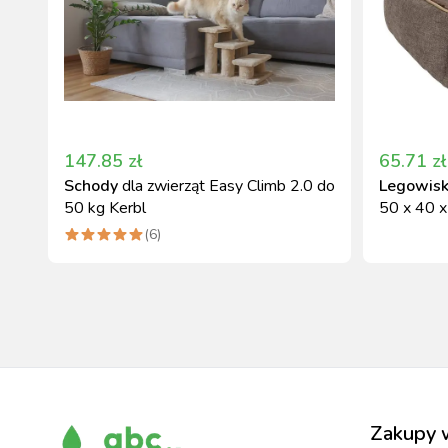
147.85
zł
65.71
zł
Schody
dla zwierząt Easy Climb 2.0 do
Legowis
50 kg Kerbl
50 x 40 x
(
6
)
Zakupy 