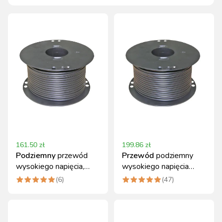
161.50
zł
199.86
zł
Podziemny
przewód
Przewód
podziemny
wysokiego napięcia,
wysokiego napięcia
50m x 2,5 mm, Kerbl
Kerbl 100m x 1,6mm
(
6
)
(
47
)