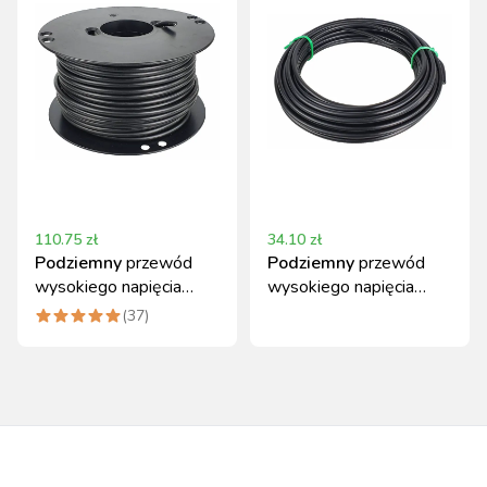
110.75
zł
34.10
zł
Podziemny
przewód
Podziemny
przewód
wysokiego napięcia
wysokiego napięcia
50m 1,6 mm Kerbl
10m x 1,6 mm Kerbl
(
37
)