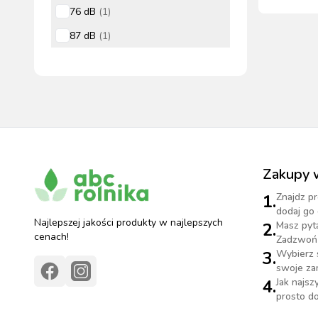
przewod
76 dB
(
1
)
87 dB
(
1
)
Zakupy 
1.
Znajdz pr
dodaj go 
Najlepszej jakości produkty w najlepszych
2.
Masz pyt
cenach!
Zadzwoń 
3.
Wybierz 
swoje za
4.
Jak najs
prosto do