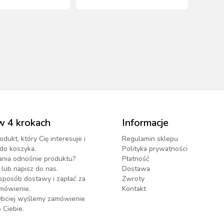
owa
Profi
w 4 krokach
Informacje
odukt, który Cię interesuje i
Regulamin sklepu
do koszyka.
Polityka prywatności
ania odnośnie produktu?
Płatność
lub napisz do nas.
Dostawa
sposób dostawy i zapłać za
Zwroty
mówienie.
Kontakt
zybciej wyślemy zamówienie
 Ciebie.