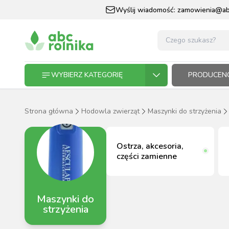
Wyślij wiadomość:
zamowienia@abc
WYBIERZ KATEGORIĘ
PRODUCENC
Strona główna
Hodowla zwierząt
Maszynki do strzyżenia
GOSPODARSTWO ROLNE
GOSP
ZWIE
KOŃ I
OGRO
HODO
PASZ
Ostrza, akcesoria,
ZWIERZĘTA DOMOWE
części zamienne
KOŃ I JEŹDZIEC
Maszynki do
OGRODNICTWO
strzyżenia
N
RĘKAWI
AP