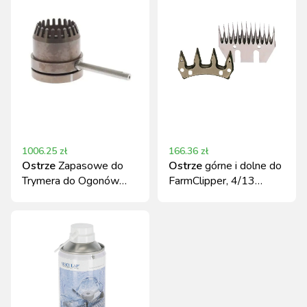
1006.25
zł
166.36
zł
Ostrze
Zapasowe do
Ostrze
górne i dolne do
Trymera do Ogonów
FarmClipper, 4/13
Krów Kerbl TailWell2
zębów, Clipster