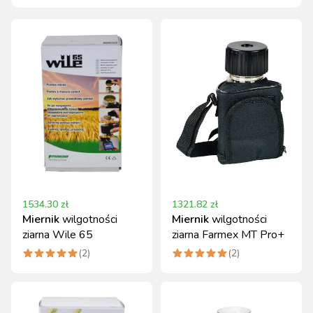
1534.30
zł
1321.82
zł
Miernik
wilgotności
Miernik
wilgotności
ziarna Wile 65
ziarna Farmex MT Pro+
(
2
)
(
2
)