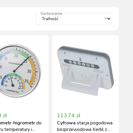
wszystkie
Sortowanie
WYPOSAŻENIE
OGRODZENIA
ZWALCZANIE
PADOK
ELEKTRYCZNE
BOXU
SZKODNIKÓW
WYPRZEDAŻ
KATALOGU 2024
9
zł
113.74
zł
metr-higrometr
do
Cyfrowa
stacja pogodowa
u temperatury i
bezprzewodowa Kerbl z