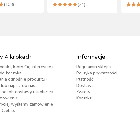
opadów
precyzyjny pomiar
wilgot
(
108
)
(
24
)
w 4 krokach
Informacje
odukt, który Cię interesuje i
Regulamin sklepu
do koszyka.
Polityka prywatności
ania odnośnie produktu?
Płatność
lub napisz do nas.
Dostawa
sposób dostawy i zapłać za
Zwroty
mówienie.
Kontakt
zybciej wyślemy zamówienie
 Ciebie.