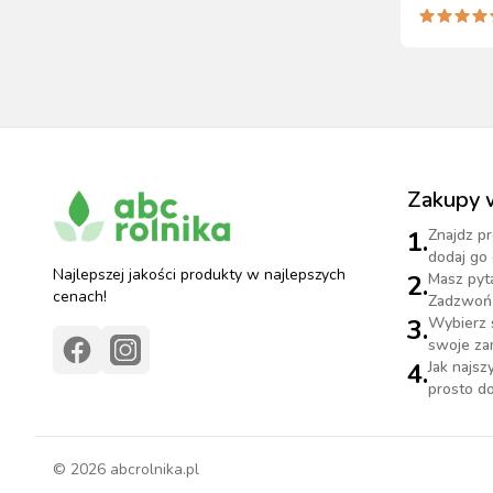
pomiaru 
Zakupy 
1.
Znajdz pr
dodaj go 
Najlepszej jakości produkty w najlepszych
2.
Masz pyt
cenach!
Zadzwoń 
3.
Wybierz 
swoje za
4.
Jak najs
prosto do
©
2026
abcrolnika.pl