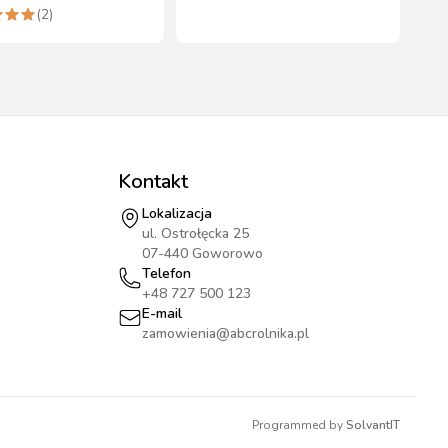
ności Kerbl
czujnikiem zewnętrznym
(
2
)
Kontakt
Lokalizacja
ul. Ostrołęcka 25
07-440 Goworowo
Telefon
+48 727 500 123
E-mail
zamowienia@abcrolnika.pl
Programmed by
SolvantIT