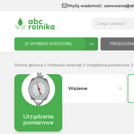
Wyślij wiadomość:
zamowienia@abc
WYBIERZ KATEGORIĘ
PRODUCENC
Strona główna
Hodowla zwierząt
Urządzenia pomiarowe
GOSPODARSTWO ROLNE
GOSP
ZWIE
KOŃ I
OGRO
HODO
PASZ
ZWIERZĘTA DOMOWE
Ważenie
KOŃ I JEŹDZIEC
Urządzenia
OGRODNICTWO
pomiarowe
N
RĘKAWI
AP