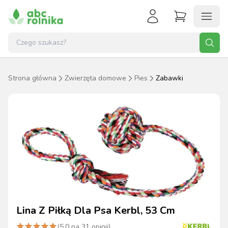
Strona główna
Zwierzęta domowe
Pies
Zabawki
Lina Z Piłką Dla Psa Kerbl, 53 Cm
(
5.0
na
31
opinii)