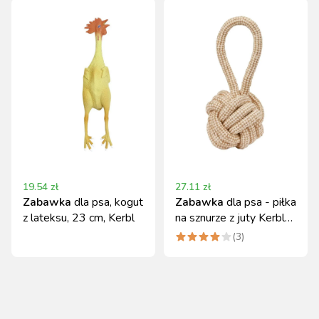
19.54
zł
27.11
zł
Zabawka
dla psa, kogut
Zabawka
dla psa - piłka
z lateksu, 23 cm, Kerbl
na sznurze z juty Kerbl
12x31 cm
(
3
)