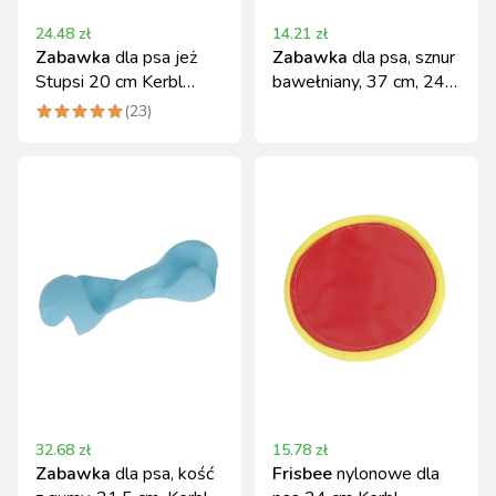
24.48
zł
14.21
zł
Zabawka
dla psa jeż
Zabawka
dla psa, sznur
Stupsi 20 cm Kerbl
bawełniany, 37 cm, 240
miękka i odporna
g, Kerbl
(
23
)
32.68
zł
15.78
zł
Zabawka
dla psa, kość
Frisbee
nylonowe dla