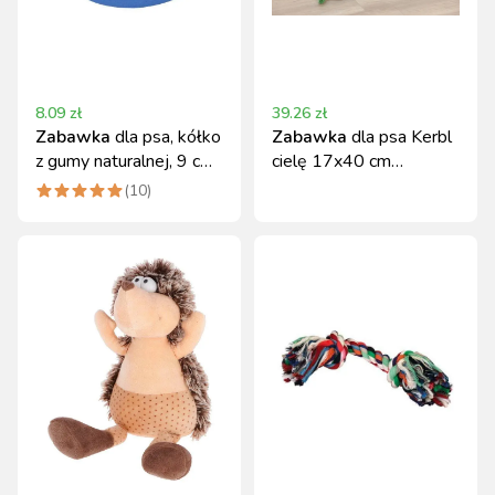
8.09
zł
39.26
zł
Zabawka
dla psa, kółko
Zabawka
dla psa Kerbl
z gumy naturalnej, 9 cm,
cielę 17x40 cm
Kerbl
wytrzymała
(
10
)