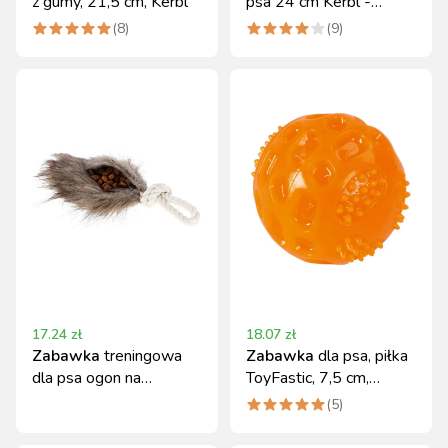
z gumy, 21,5 cm, Kerbl
psa 24 cm Kerbl -
trwała zabawka
(
8
)
(
9
)
17.24
zł
18.07
zł
Zabawka
treningowa
Zabawka
dla psa, piłka
dla psa ogon na
ToyFastic, 7,5 cm,
przekąski 32x11 cm
pomarańczowa, Kerbl
(
5
)
Kerbl