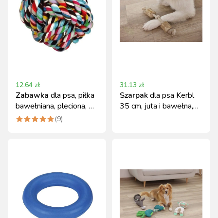
12.64
zł
31.13
zł
Zabawka
dla psa, piłka
Szarpak
dla psa Kerbl
bawełniana, pleciona, 9
35 cm, juta i bawełna,
cm, Kerbl
drewno kawowe
(
9
)