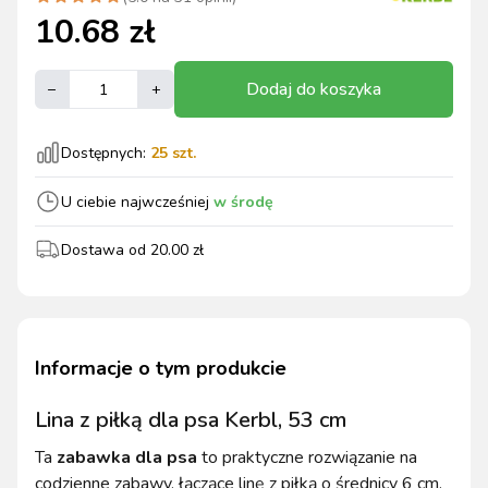
10.68
zł
Dodaj do koszyka
–
+
Dostępnych:
25
szt.
U ciebie najwcześniej
w środę
Dostawa od
20.00
zł
Informacje o tym produkcie
Lina z piłką dla psa Kerbl, 53 cm
Ta
zabawka dla psa
to praktyczne rozwiązanie na
codzienne zabawy, łączące linę z piłką o średnicy 6 cm.