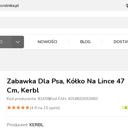
rolnika.pl
I
NOWOŚCI
BLOG
DOST
ODARSTWO ROLNE
RZĘTA DOMOWE
 JEŹDZIEC
DNICTWO
WLA ZWIERZĄT
E DLA ZWIERZĄT
Zabawka Dla Psa, Kółko Na Lince 47
Cm, Kerbl
Kod producenta:
81459
|
Kod EAN:
4018653053683
(
4.9
na
15
opinii)
ASIONA
BYDŁO
BYDŁO
PIES
MASZYNKI DO
NAWOZY
TRZODA
TRZODA
KOT
WIADRA, POJEMNIKI
ZIEMIA I PODŁOŻA
DRÓB
DRÓB
PTAKI
CE ROBOCZE
TECZKA
PELLET
STOP OWADOM
STRZYŻENIA
MISKI
Producent:
KERBL