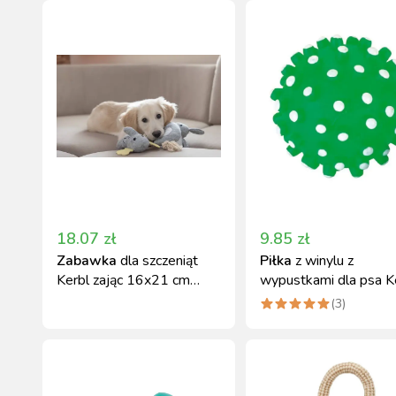
18.07
zł
9.85
zł
Zabawka
dla szczeniąt
Piłka
z winylu z
Kerbl zając 16x21 cm
wypustkami dla psa Ke
biało-szary
10 cm
(
3
)