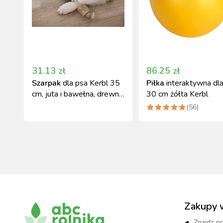
31.13
zł
86.25
zł
Szarpak
dla psa Kerbl 35
Piłka
interaktywna dl
cm, juta i bawełna, drewno
30 cm żółta Kerbl
kawowe
(
56
)
Zakupy 
Znajdz pr