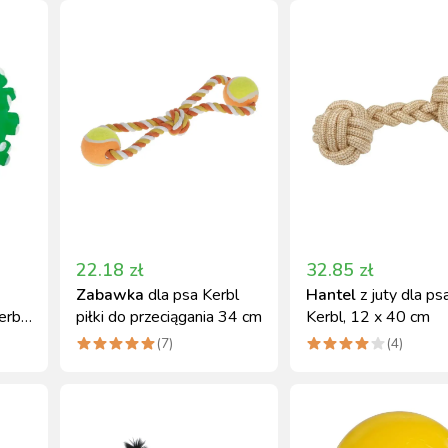
22.18
zł
32.85
zł
Zabawka
dla psa Kerbl
Hantel
z juty dla ps
rbl,
piłki do przeciągania 34 cm
Kerbl, 12 x 40 cm
(
7
)
(
4
)