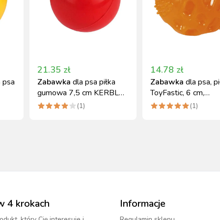
21.35
zł
14.78
zł
a psa
Zabawka
dla psa piłka
Zabawka
dla psa, p
gumowa 7,5 cm KERBL
ToyFastic, 6 cm,
różne kolory
pomarańczowa, Kerb
(
1
)
(
1
)
w 4 krokach
Informacje
odukt, który Cię interesuje i
Regulamin sklepu