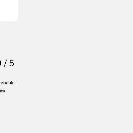
9
/ 5
produkt
nii