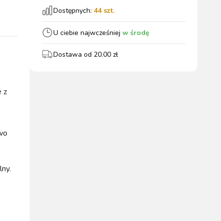
Dostępnych:
44
szt.
wszystkie
U ciebie najwcześniej
w środę
Dostawa od
20.00
zł
WYPOSAŻENIE
OGRODZENIA
ZWALCZANIE
PADOK
ELEKTRYCZNE
BOXU
SZKODNIKÓW
 z
wo
WYPRZEDAŻ
lny.
KATALOGU 2024