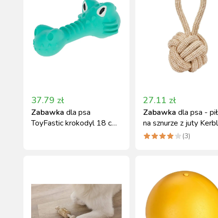
37.79
zł
27.11
zł
Zabawka
dla psa
Zabawka
dla psa - pi
ToyFastic krokodyl 18 cm
na sznurze z juty Kerbl
turkusowa Kerbl
12x31 cm
(
3
)