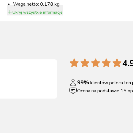
Waga netto:
0.178 kg
Ukryj
wszystkie informacje
4.
99
%
klientów poleca ten 
Ocena na podstawie
15
opi