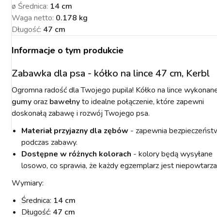
ø Średnica
:
14 cm
Waga netto
:
0.178 kg
Długość
:
47 cm
Informacje o tym produkcie
NACJA ROŚLIN
ZYNKI DO
ZYNKI DO
PSY
URZĄDZENIA
KOTY
WETERYNARIA
SORIA DLA
ZYŻENIA
ZYŻENIA
GIENA I
PAKUJEMY SIĘ NA
POMIAROWE
ARTYKUŁY
ZWALCZANIE
Zabawka dla psa - kółko na lince 47 cm, Kerbl
ZAKISZANIE
ECZEŃSTWO
KONIA
TECHNICZNE
ZAWODY
SZKODNIKÓW
Ogromna radość dla Twojego pupila! Kółko na lince wykonane
gumy
oraz
bawełny
to idealne połączenie, które zapewni
doskonałą zabawę i rozwój Twojego psa.
Materiał przyjazny dla zębów
- zapewnia bezpieczeńst
podczas zabawy.
Dostępne w różnych kolorach
- kolory będą wysyłane
YNFEKCJA
MUCHY W STAJNI.
NOWOŚCI KERBL
ICBRUSH
losowo, co sprawia, że każdy egzemplarz jest niepowtarza
STOP
2022
Wymiary:
Średnica:
14 cm
Długość:
47 cm