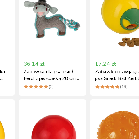
36.14
zł
17.24
zł
łka
Zabawka
dla psa osioł
Zabawka
rozwijając
Ferdi z piszczałką 28 cm
psa Snack Ball Kerbl
szaro-turkusowa
cm żółta
(
2
)
(
13
)