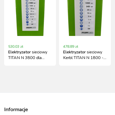
530.03
zł
478.89
zł
Elektryzator
sieciowy
Elektryzator
sieciowy
TITAN N 3800 dla
Kerbl TITAN N 1800 -
hodowli, 3,8 J Kerbl
dla zwierząt
Informacje