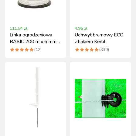
111.54
zł
4.96
zł
Linka
ogrodzeniowa
Uchwyt
bramowy ECO
BASIC 200 m x 6 mm
z hakiem Kerbl
biała Kerbl
(
12
)
(
330
)