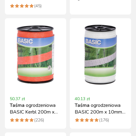
pomarańczowa Kerbl
TITAN 400m / 2,2mm
(
45
)
50.37
zł
40.13
zł
Taśma
ogrodzeniowa
Taśma
ogrodzeniowa
BASIC Kerbl 200m x
BASIC 200m x 10mm
20mm pomarańczowa
biała Kerbl
(
226
)
(
176
)
stal nierdzewna