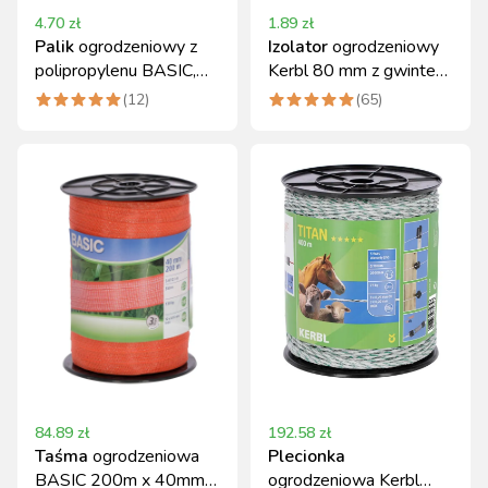
4.70
zł
1.89
zł
Palik
ogrodzeniowy z
Izolator
ogrodzeniowy
polipropylenu BASIC,
Kerbl 80 mm z gwintem
70 cm, biały
metrycznym 6 mm
(
12
)
(
65
)
84.89
zł
192.58
zł
Taśma
ogrodzeniowa
Plecionka
BASIC 200m x 40mm
ogrodzeniowa Kerbl