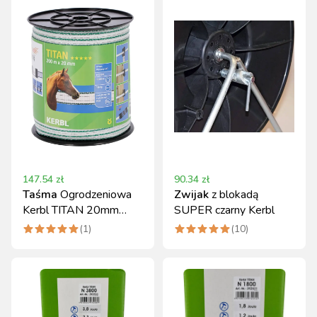
147.54
zł
90.34
zł
Taśma
Ogrodzeniowa
Zwijak
z blokadą
Kerbl TITAN 20mm
SUPER czarny Kerbl
200m Biało-Zielona
(
1
)
(
10
)