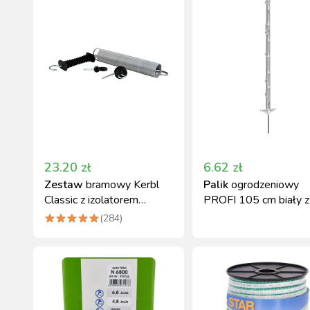
23.20
zł
6.62
zł
Zestaw
bramowy Kerbl
Palik
ogrodzeniowy
Classic z izolatorem
PROFI 105 cm biały z
okrągłym i bramowym
polipropylenu podwój
(
284
)
stopka