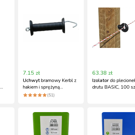
7.15
zł
63.38
zł
Uchwyt
bramowy Kerbl z
Izolator
do plecionek
hakiem i sprężyną
drutu BASIC, 100 szt
na
naciągową czarny
Kerbl
(
51
)