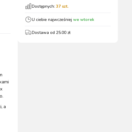
Dostępnych:
37
szt.
wszystkie
U ciebie najwcześniej
we wtorek
Dostawa od
25.00
zł
WYPOSAŻENIE
OGRODZENIA
ZWALCZANIE
PADOK
ELEKTRYCZNE
BOXU
SZKODNIKÓW
cm
ikami
 x
WYPRZEDAŻ
o.
KATALOGU 2024
, a