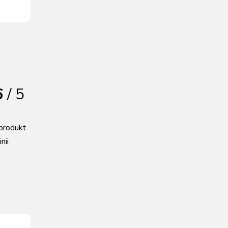
6
/ 5
produkt
nii