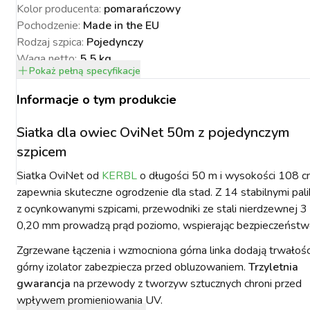
Kolor producenta
:
pomarańczowy
Pochodzenie
:
Made in the EU
Rodzaj szpica
:
Pojedynczy
Waga netto
:
5.5 kg
Pokaż
pełną specyfikacje
Długość
:
50 m
NACJA ROŚLIN
ZYNKI DO
ZYNKI DO
PSY
URZĄDZENIA
KOTY
Wysokość
:
108 cm
WETERYNARIA
Informacje o tym produkcie
SORIA DLA
ZYŻENIA
ZYŻENIA
GIENA I
PAKUJEMY SIĘ NA
POMIAROWE
ARTYKUŁY
ZWALCZANIE
ZAKISZANIE
ECZEŃSTWO
KONIA
TECHNICZNE
ZAWODY
SZKODNIKÓW
Siatka dla owiec OviNet 50m z pojedynczym
szpicem
Siatka OviNet od
KERBL
o długości 50 m i wysokości 108 
zapewnia skuteczne ogrodzenie dla stad. Z 14 stabilnymi pal
z ocynkowanymi szpicami, przewodniki ze stali nierdzewnej 3
YNFEKCJA
MUCHY W STAJNI.
NOWOŚCI KERBL
0,20 mm prowadzą prąd poziomo, wspierając bezpieczeństw
ICBRUSH
STOP
2022
Zgrzewane łączenia i wzmocniona górna linka dodają trwałości
górny izolator zabezpiecza przed obluzowaniem.
Trzyletnia
gwarancja
na przewody z tworzyw sztucznych chroni przed
wpływem promieniowania UV.