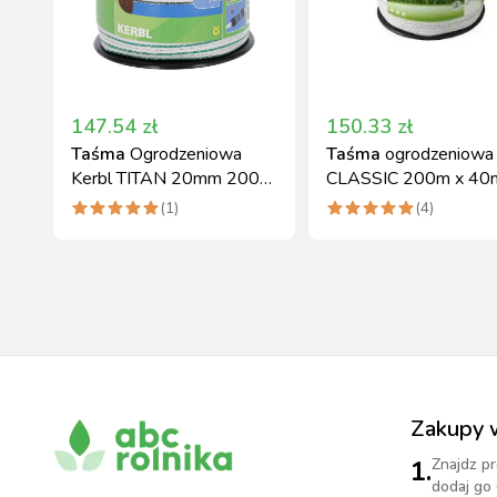
147.54
zł
150.33
zł
Taśma
Ogrodzeniowa
Taśma
ogrodzeniowa
Kerbl TITAN 20mm 200m
CLASSIC 200m x 40
Biało-Zielona
biały, Kerbl
(
1
)
(
4
)
Zakupy 
1.
Znajdz pr
dodaj go 