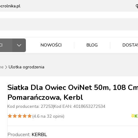
rolnika.pl
I
NOWOŚCI
BLOG
DOST
ne
Ulotka ogrodzenia
ODARSTWO ROLNE
RZĘTA DOMOWE
 JEŹDZIEC
DNICTWO
WLA ZWIERZĄT
E DLA ZWIERZĄT
Siatka Dla Owiec OviNet 50m, 108 Cm
Pomarańczowa, Kerbl
Kod producenta:
27253
|
Kod EAN:
4018653272534
(
4.6
na
32
opinii)
ASIONA
BYDŁO
BYDŁO
PIES
MASZYNKI DO
NAWOZY
TRZODA
TRZODA
KOT
WIADRA, POJEMNIKI
ZIEMIA I PODŁOŻA
DRÓB
DRÓB
PTAKI
CE ROBOCZE
TECZKA
PELLET
STOP OWADOM
STRZYŻENIA
MISKI
Producent:
KERBL