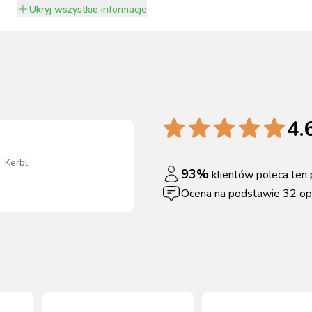
Ukryj
wszystkie informacje
4.
 Kerbl
.
93
%
klientów poleca ten 
Ocena na podstawie
32
opi