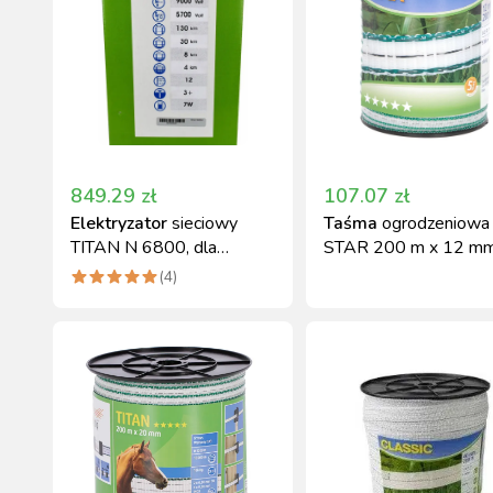
849.29
zł
107.07
zł
Elektryzator
sieciowy
Taśma
ogrodzeniowa
TITAN N 6800, dla
STAR 200 m x 12 m
różnych zwierząt
biało-zielona Kerbl
(
4
)