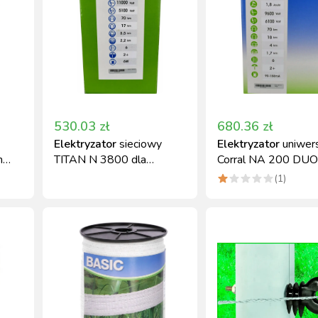
530.03
zł
680.36
zł
Elektryzator
sieciowy
Elektryzator
uniwer
m
TITAN N 3800 dla
Corral NA 200 DUO
hodowli, 3,8 J Kerbl
12/230V 2,6J
(
1
)