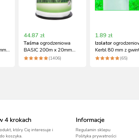
44.87
zł
1.89
zł
Taśma
ogrodzeniowa
Izolator
ogrodzenio
mm,
BASIC 200m x 20mm
Kerbl 80 mm z gwi
biała Kerbl
metrycznym 6 mm
(
1406
)
(
65
)
w 4 krokach
Informacje
odukt, który Cię interesuje i
Regulamin sklepu
do koszyka.
Polityka prywatności