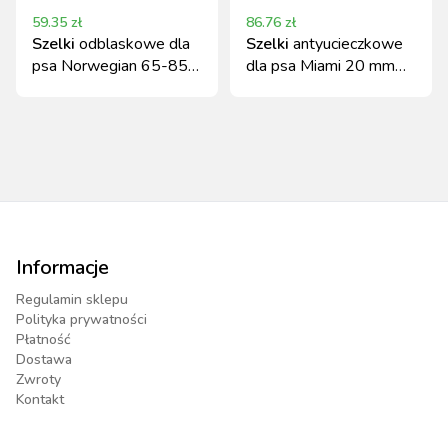
59.35
zł
86.76
zł
Szelki
odblaskowe dla
Szelki
antyucieczkowe
psa Norwegian 65-85
dla psa Miami 20 mm
cm Kerbl czarno-
turkusowe 48-70 cm
pomarańczowe
Informacje
Regulamin sklepu
Polityka prywatności
Płatność
Dostawa
Zwroty
Kontakt