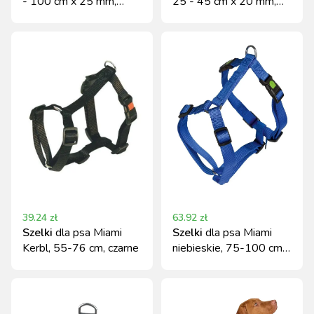
- 100 cm x 25 mm,
25 - 45 cm x 20 mm,
czerwone, Kerbl
Kerbl
39.24
zł
63.92
zł
Szelki
dla psa Miami
Szelki
dla psa Miami
Kerbl, 55-76 cm, czarne
niebieskie, 75-100 cm x
25 mm, Kerbl