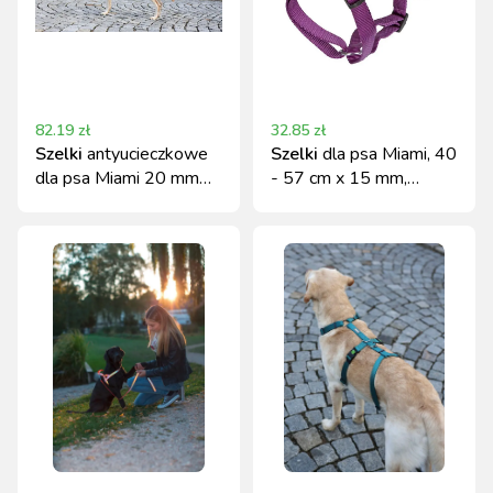
82.19
zł
32.85
zł
Szelki
antyucieczkowe
Szelki
dla psa Miami, 40
dla psa Miami 20 mm
- 57 cm x 15 mm,
szare 48-70 cm Kerbl
fioletowe, Kerbl