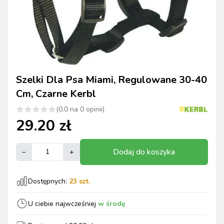
Szelki Dla Psa Miami, Regulowane 30-40
Cm, Czarne Kerbl
(
0.0
na
0
opinii)
29.20
zł
Dodaj do koszyka
–
+
Dostępnych:
23
szt.
U ciebie najwcześniej
w środę