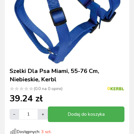
Szelki Dla Psa Miami, 55-76 Cm,
Niebieskie, Kerbl
(
0.0
na
0
opinii)
39.24
zł
Dodaj do koszyka
–
+
Dostępnych:
3
szt.