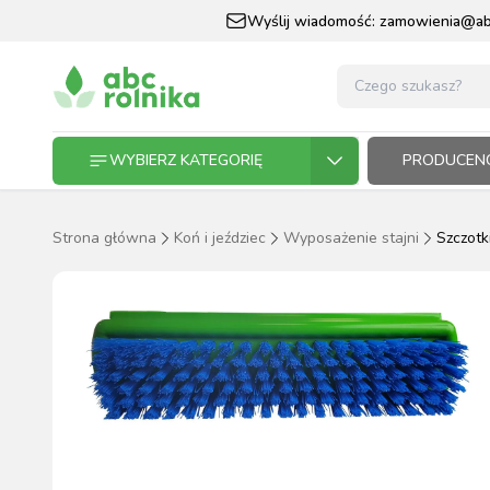
Wyślij wiadomość:
zamowienia@abc
WYBIERZ KATEGORIĘ
PRODUCENC
Strona główna
Koń i jeździec
Wyposażenie stajni
Szczotki
GOSPODARSTWO ROLNE
GOSP
ZWIE
KOŃ I
OGRO
HODO
PASZ
ZWIERZĘTA DOMOWE
KOŃ I JEŹDZIEC
OGRODNICTWO
N
RĘKAWI
AP