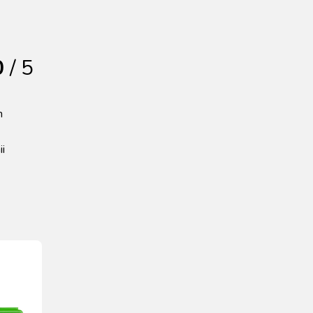
0
/ 5
n
ii