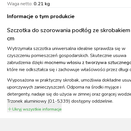
Waga netto
:
0.21 kg
Informacje o tym produkcie
Szczotka do szorowania podłóg ze skrobakiem
NACJA ROŚLIN
ZYNKI DO
ZYNKI DO
PSY
URZĄDZENIA
KOTY
cm
WETERYNARIA
SORIA DLA
ZYŻENIA
ZYŻENIA
GIENA I
PAKUJEMY SIĘ NA
POMIAROWE
ARTYKUŁY
ZWALCZANIE
ZAKISZANIE
ECZEŃSTWO
KONIA
TECHNICZNE
ZAWODY
SZKODNIKÓW
Wytrzymała szczotka uniwersalna idealnie sprawdza się w
czyszczeniu pomieszczeń gospodarskich. Skutecznie usuwa
zabrudzenia dzięki
mocnemu włosiu z tworzywa sztuczneg
które nie odkształca się i zachowuje właściwości przez długi 
Wyposażona w praktyczny skrobak, umożliwia dokładne usu
uporczywych zanieczyszczeń. Odporna na środki myjące i
detergenty, nadaje się do użycia w zimnej oraz gorącej wodzi
YNFEKCJA
MUCHY W STAJNI.
NOWOŚCI KERBL
ICBRUSH
STOP
2022
Trzonek aluminiowy (01-5339) dostępny oddzielnie.
Ukryj
wszystkie informacje