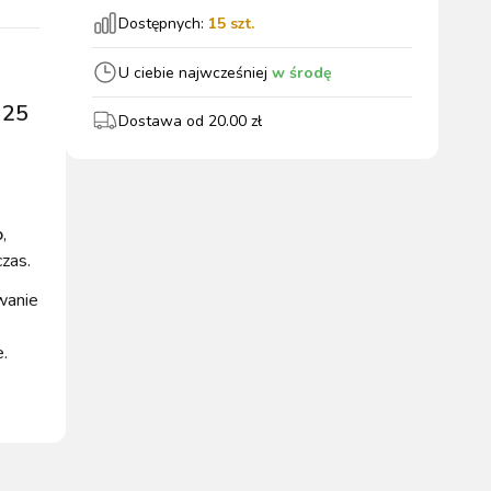
Dostępnych:
15
szt.
wszystkie
U ciebie najwcześniej
w środę
 25
Dostawa od
20.00
zł
WYPOSAŻENIE
OGRODZENIA
ZWALCZANIE
PADOK
ELEKTRYCZNE
BOXU
SZKODNIKÓW
o
,
czas.
wanie
e.
WYPRZEDAŻ
KATALOGU 2024