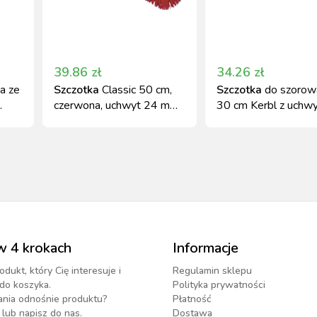
39.86
zł
34.26
zł
a ze
Szczotka
Classic 50 cm,
Szczotka
do szorow
czerwona, uchwyt 24 mm
30 cm Kerbl z uchw
do trzonka, Kerbl
metalowym
w 4 krokach
Informacje
odukt, który Cię interesuje i
Regulamin sklepu
do koszyka.
Polityka prywatności
ania odnośnie produktu?
Płatność
lub napisz do nas.
Dostawa