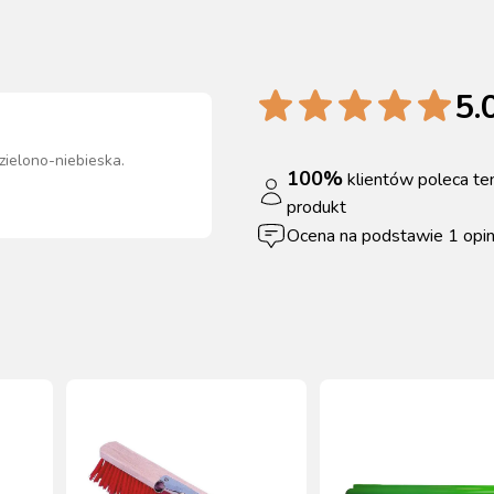
5.
zielono-niebieska
.
100
%
klientów poleca te
produkt
Ocena na podstawie
1
opin