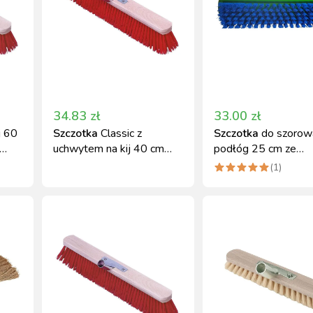
34.83
zł
33.00
zł
j 60
Szczotka
Classic z
Szczotka
do szorow
uchwytem na kij 40 cm
podłóg 25 cm ze
czerwona Kerbl
skrobakiem zielono-
(
1
)
niebieska