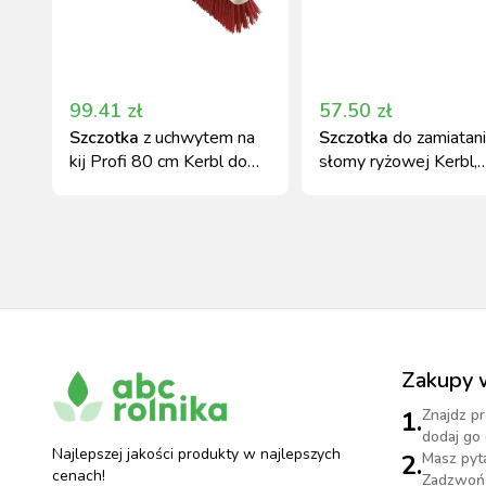
99.41
zł
57.50
zł
Szczotka
z uchwytem na
Szczotka
do zamiatani
kij Profi 80 cm Kerbl do
słomy ryżowej Kerbl,
czyszczenia
drewniany uchwyt
Zakupy 
1.
Znajdz pr
dodaj go 
Najlepszej jakości produkty w najlepszych
2.
Masz pyt
cenach!
Zadzwoń 