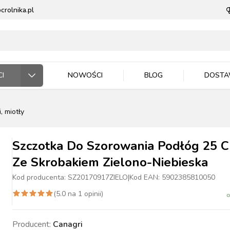
rolnika.pl
I
NOWOŚCI
BLOG
DOST
, miotły
ODARSTWO ROLNE
RZĘTA DOMOWE
 JEŹDZIEC
DNICTWO
WLA ZWIERZĄT
E DLA ZWIERZĄT
Szczotka Do Szorowania Podłóg 25 
Ze Skrobakiem Zielono-Niebieska
Kod producenta:
SZ20170917ZIELO
|
Kod EAN:
5902385810050
(
5.0
na
1
opinii)
ASIONA
BYDŁO
BYDŁO
PIES
MASZYNKI DO
NAWOZY
TRZODA
TRZODA
KOT
WIADRA, POJEMNIKI
ZIEMIA I PODŁOŻA
DRÓB
DRÓB
PTAKI
CE ROBOCZE
TECZKA
PELLET
STOP OWADOM
STRZYŻENIA
MISKI
Producent:
Canagri