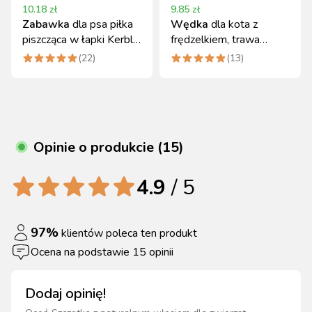
10.18
zł
9.85
zł
Zabawka
dla psa piłka
Wędka
dla kota z
piszcząca w łapki Kerbl
frędzelkiem, trawa
10 cm
turkusowa, 41 cm, Kerbl
(
22
)
(
13
)
Opinie o produkcie (15)
4.9
/ 5
97
%
klientów poleca ten produkt
Ocena na podstawie
15
opinii
Dodaj opinię!