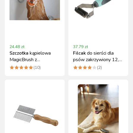
24.48
zł
37.79
zł
Szczotka
kąpielowa
Filcak
do sierści dla
MagicBrush z
psów zakrzywiony 12,
dozownikiem 11,5 x 7,5
18 cm Kerbl
(
10
)
(
2
)
cm gold