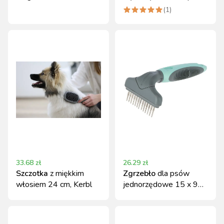
gold, ergonomiczny
włosy grube, Kerbl
(
1
)
33.68
zł
26.29
zł
Szczotka
z miękkim
Zgrzebło
dla psów
włosiem 24 cm, Kerbl
jednorzędowe 15 x 9
cm - Kerbl