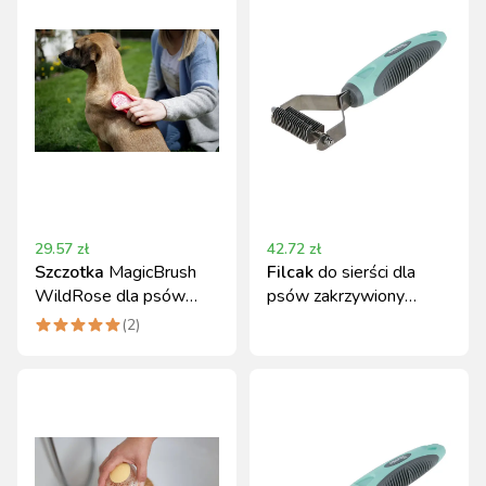
29.57
zł
42.72
zł
Szczotka
MagicBrush
Filcak
do sierści dla
WildRose dla psów
psów zakrzywiony
krótkowłosych i
ostrze 20 cm Kerbl
(
2
)
średniowłosych