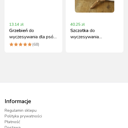
13.14
zł
40.25
zł
Grzebień
do
Szczotka
do
wyczesywania dla psów,
wyczesywania
średnie/grube włosy -
podszerstka
(
68
)
Kerbl
MagicBrush 21x11 cm
gold
Informacje
Regulamin sklepu
Polityka prywatności
Płatność
Dostawa