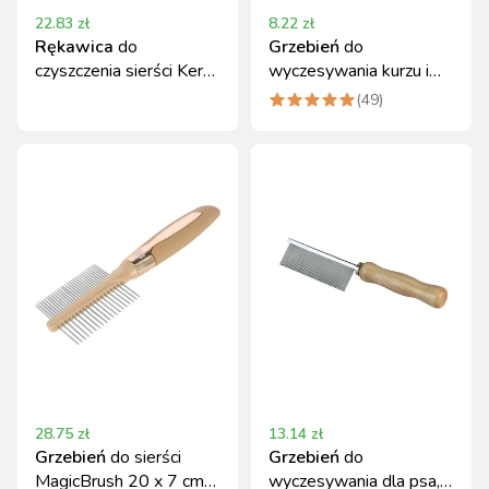
22.83
zł
8.22
zł
Rękawica
do
Grzebień
do
czyszczenia sierści Kerbl
wyczesywania kurzu i
z mikrofibry 20x15 cm
pcheł dla kota 13 cm
(
49
)
niebieska
Kerbl
28.75
zł
13.14
zł
Grzebień
do sierści
Grzebień
do
MagicBrush 20 x 7 cm
wyczesywania dla psa,