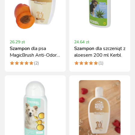
26.29
zł
24.64
zł
Szampon
dla psa
Szampon
dla szczeniąt z
MagicBrush Anti-Odor
aloesem 200 ml Kerbl
200 ml morelowy
(
2
)
(
1
)