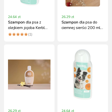
24.64
zł
26.29
zł
Szampon
dla psa z
Szampon
dla psa do
olejkiem jojoba Kerbl
ciemnej sierści 200 ml
200 ml
malinowy MagicBrush
(
1
)
26.29
zł
24.64
zł