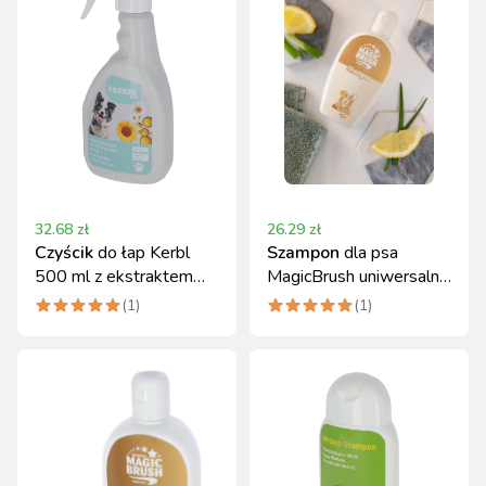
32.68
zł
26.29
zł
Czyścik
do łap Kerbl
Szampon
dla psa
500 ml z ekstraktem
MagicBrush uniwersalny
rumianku i olejami
200 ml trawa
(
1
)
(
1
)
cytrynowa