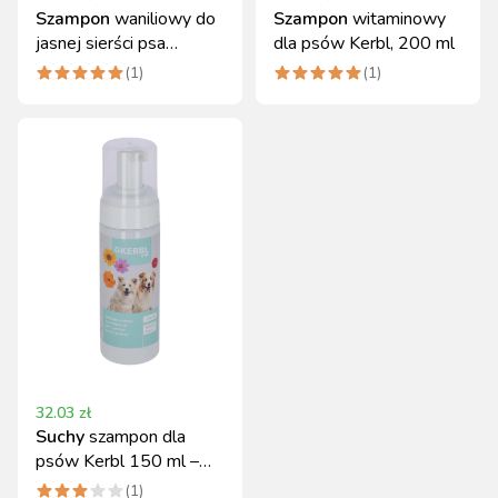
Szampon
waniliowy do
Szampon
witaminowy
jasnej sierści psa
dla psów Kerbl, 200 ml
MagicBrush 200 ml
(
1
)
(
1
)
32.03
zł
Suchy
szampon dla
psów Kerbl 150 ml –
szybka pielęgnacja
(
1
)