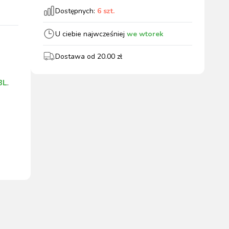
Dostępnych:
6
szt.
wszystkie
U ciebie najwcześniej
we wtorek
Dostawa od
20.00
zł
WYPOSAŻENIE
OGRODZENIA
ZWALCZANIE
PADOK
BL
.
ELEKTRYCZNE
BOXU
SZKODNIKÓW
WYPRZEDAŻ
KATALOGU 2024