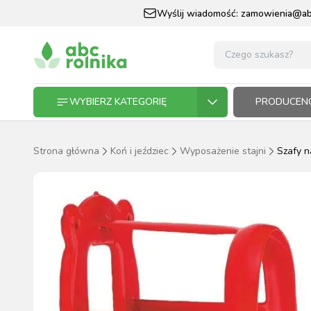
Wyślij wiadomość:
zamowienia@abc
WYBIERZ KATEGORIĘ
PRODUCENC
Strona główna
Koń i jeździec
Wyposażenie stajni
Szafy n
GOSPODARSTWO ROLNE
GOSP
ZWIE
KOŃ I
OGRO
HODO
PASZ
ZWIERZĘTA DOMOWE
KOŃ I JEŹDZIEC
OGRODNICTWO
N
RĘKAWI
AP