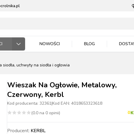
rolnika.pl
I
NOWOŚCI
BLOG
DOST
a siodła, uchwyty na siodła i ogłowia
ODARSTWO ROLNE
RZĘTA DOMOWE
 JEŹDZIEC
DNICTWO
WLA ZWIERZĄT
E DLA ZWIERZĄT
Wieszak Na Ogłowie, Metalowy,
Czerwony, Kerbl
Kod producenta:
32361
|
Kod EAN:
4018653323618
(
0.0
na
0
opinii)
ASIONA
BYDŁO
BYDŁO
PIES
MASZYNKI DO
NAWOZY
TRZODA
TRZODA
KOT
WIADRA, POJEMNIKI
ZIEMIA I PODŁOŻA
DRÓB
DRÓB
PTAKI
CE ROBOCZE
TECZKA
PELLET
STOP OWADOM
STRZYŻENIA
MISKI
Producent:
KERBL