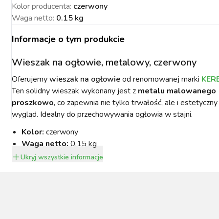
Kolor producenta
:
czerwony
Waga netto
:
0.15 kg
Informacje o tym produkcie
NACJA ROŚLIN
ZYNKI DO
ZYNKI DO
PSY
Wieszak na ogłowie, metalowy, czerwony
URZĄDZENIA
KOTY
WETERYNARIA
SORIA DLA
ZYŻENIA
ZYŻENIA
GIENA I
PAKUJEMY SIĘ NA
POMIAROWE
ARTYKUŁY
ZWALCZANIE
ZAKISZANIE
Oferujemy
wieszak na ogłowie
od renomowanej marki
KER
ECZEŃSTWO
KONIA
TECHNICZNE
ZAWODY
SZKODNIKÓW
Ten solidny wieszak wykonany jest z
metalu malowanego
proszkowo
, co zapewnia nie tylko trwałość, ale i estetyczny
wygląd. Idealny do przechowywania ogłowia w stajni.
Kolor:
czerwony
Waga netto:
0.15 kg
YNFEKCJA
Ukryj
wszystkie informacje
MUCHY W STAJNI.
NOWOŚCI KERBL
ICBRUSH
STOP
2022