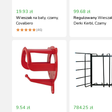
19.93
zł
99.68
zł
Wieszak
na baty, czarny,
Regulowany
Wieszak
Covalliero
Derki Kerbl, Czarny
(
46
)
9.54
zł
784.25
zł