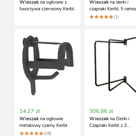
Wieszak
na ogłowie z
Wieszak
na derki i
tworzywa czerwony Kerbl
czapraki Kerbl, 5 ramio
czarny
(
1
)
14.27
zł
306.86
zł
Wieszak
na ogłowie
Wieszak
na Derki i
metalowy czarny Kerbl
Czapraki Kerbl z 3
Ramionami Obrotowy
(
28
)