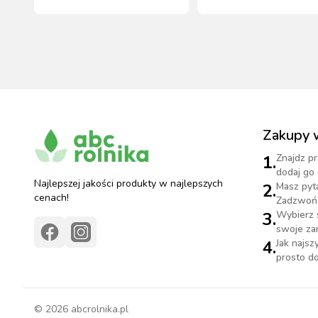
Czarny
Zakupy 
1.
Znajdz pr
dodaj go 
Najlepszej jakości produkty w najlepszych
2.
Masz pyt
cenach!
Zadzwoń 
3.
Wybierz 
swoje za
4.
Jak najs
prosto do
©
2026
abcrolnika.pl