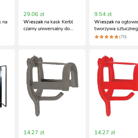
29.06
zł
9.54
zł
 na
Wieszak
na kask Kerbl
Wieszak
na ogłowie
czarny uniwersalny do
tworzywa sztuczne
stajni i domu
Kerbl - czarny
(
70
)
14.27
zł
14.27
zł