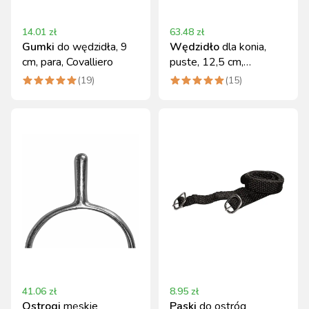
14.01
zł
63.48
zł
Gumki
do wędzidła, 9
Wędzidło
dla konia,
cm, para, Covalliero
puste, 12,5 cm,
Covalliero
(
19
)
(
15
)
41.06
zł
8.95
zł
Ostrogi
męskie
Paski
do ostróg