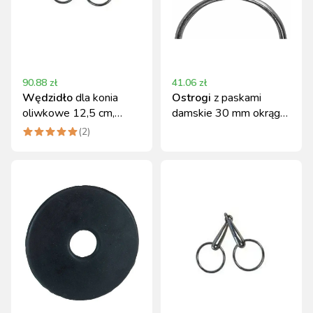
90.88
zł
41.06
zł
Wędzidło
dla konia
Ostrogi
z paskami
oliwkowe 12,5 cm,
damskie 30 mm okrągłe
blister, Covalliero
Covalliero
(
2
)