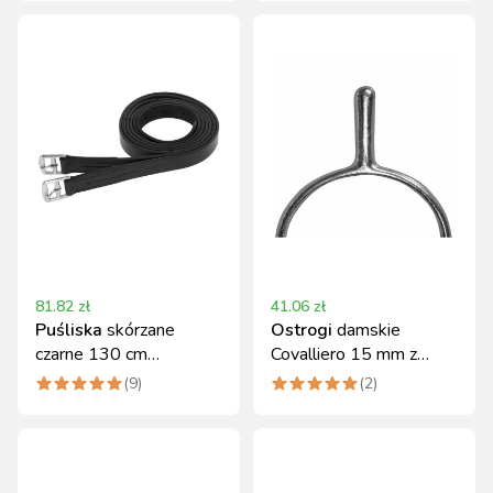
81.82
zł
41.06
zł
Puśliska
skórzane
Ostrogi
damskie
czarne 130 cm
Covalliero 15 mm z
Covalliero
paskami okrągły szpic
(
9
)
(
2
)