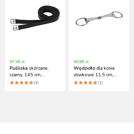
97.58
zł
90.88
zł
Puśliska
skórzane,
Wędzidło
dla konia
czarny, 145 cm,
oliwkowe 11,5 cm,
Covalliero
Covalliero
(
4
)
(
1
)