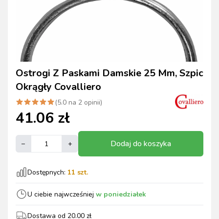
Ostrogi Z Paskami Damskie 25 Mm, Szpic
Okrągły Covalliero
(
5.0
na
2
opinii)
41.06
zł
Dodaj do koszyka
–
+
Dostępnych:
11
szt.
U ciebie najwcześniej
w poniedziałek
Dostawa od
20.00
zł