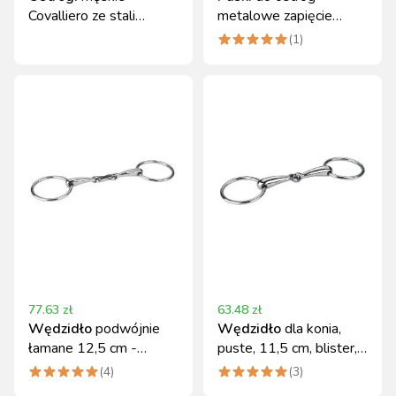
Covalliero ze stali
metalowe zapięcie
nierdzewnej 15 mm
czarne para Covalliero
(
1
)
szpic okrągły
77.63
zł
63.48
zł
Wędzidło
podwójnie
Wędzidło
dla konia,
łamane 12,5 cm -
puste, 11,5 cm, blister,
nierdzewne, Covalliero
Covalliero
(
4
)
(
3
)