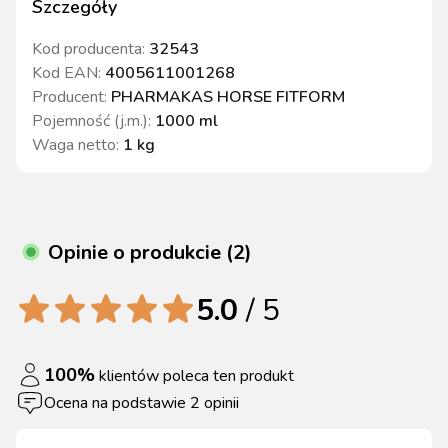
Szczegóły
Kod producenta:
32543
Kod EAN:
4005611001268
Producent:
PHARMAKAS HORSE FITFORM
Pojemność (j.m.)
:
1000 ml
Waga netto
:
1 kg
Opinie o produkcie (2)
5.0
/ 5
100
%
klientów poleca ten produkt
Ocena na podstawie
2
opinii