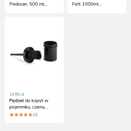
Pedocan, 500 ml,
Fett 1000ml
Pharmakas Horse
profesjonalna
Fitform
pielęgnacja
14.85
zł
Pędzel
do kopyt w
pojemniku, czarny,
Covalliero
(
5
)