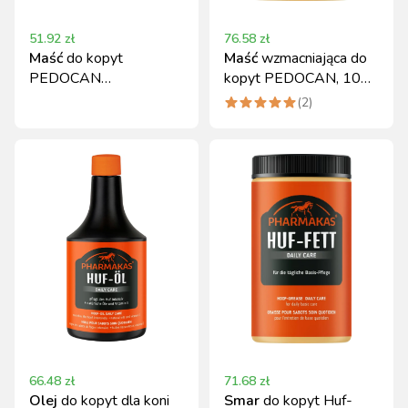
51.92
zł
76.58
zł
Maść
do kopyt
Maść
wzmacniająca do
PEDOCAN
kopyt PEDOCAN, 1000
wzmacniająca 500 ml
ml
(
2
)
Pharmakas Horse
Fitform
66.48
zł
71.68
zł
Olej
do kopyt dla koni
Smar
do kopyt Huf-