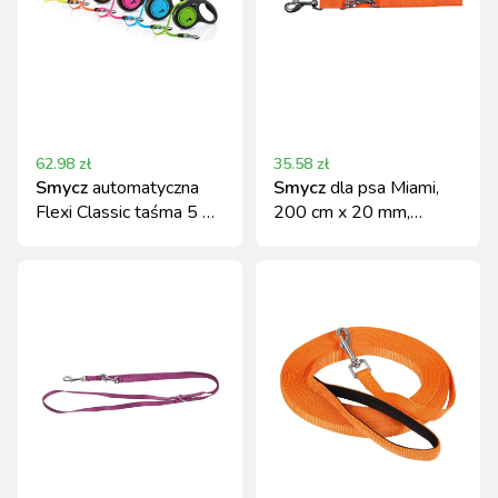
62.98
zł
35.58
zł
Smycz
automatyczna
Smycz
dla psa Miami,
Flexi Classic taśma 5 m
200 cm x 20 mm,
do 15 kg neon róż
pomarańczowa, Kerbl