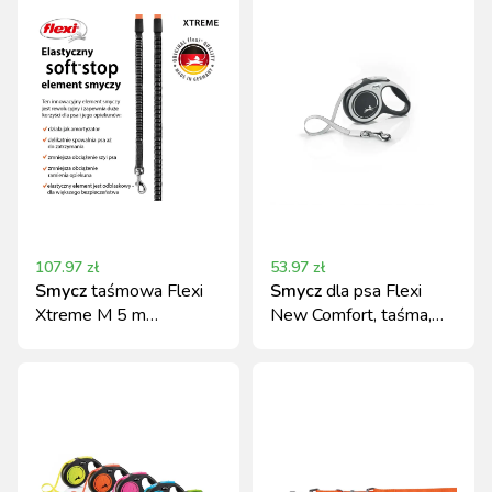
107.97
zł
53.97
zł
Smycz
taśmowa Flexi
Smycz
dla psa Flexi
Xtreme M 5 m
New Comfort, taśma,
pomarańczowa do 35
czarna, XS, 3m, 12kg
kg