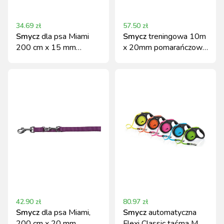
34.69
zł
57.50
zł
Smycz
dla psa Miami
Smycz
treningowa 10m
200 cm x 15 mm
x 20mm pomarańczowa
fioletowa nylonowa
Kerbl nylonowa
Kerbl
42.90
zł
80.97
zł
Smycz
dla psa Miami,
Smycz
automatyczna
200 cm x 20 mm,
Flexi Classic taśma M 5